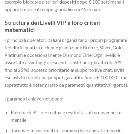
esempio bloccare ulteriori depositi dopo € 100 settimanali
oppure limitare il tempo giornaliero a 45 minuti.
Struttura dei Livelli VIP e loro criteri
matematici
I principali operatori italiani organizzano i propri programmi
fedeltà in quattro o cinque gradazioni: Bronze, Silver, Gold,
Platinum e occasionalmente Diamond Elite. Ogni livello è
associato a vantaggi crescenti – cashback più alto (da 5 %
fino al 25 %), accesso prioritario al supporto live chat, inviti
esclusivi a tornei con jackpot garantito fino a € 100 000 – ma
soprattutto è determinato da parametri quantitativi rigorosi.
I parametri chiave includono:
Rakeback % – percentuale restituita sul turnover netto
mensile
Turnover mensile netto – somma delle puntate meno le