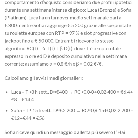
comportamento d’acquisto consideriamo due profili ipotetici
durante una settimana intensa di gioco: Luca (Bronze) e Sofia
(Platinum). Luca ha un turnover medio settimanale pari a
€ 800 mentre Sofia raggiunge € 5 200 grazie alle sue puntate
su roulette europea con RTP = 97 % e slot progressive con
jackpot fino a € 50 000. Entrambi ricevono lo stesso
algoritmo RC(t) = α·T(t) + β·D(t), dove T è tempo totale
espresso in ore ed D è deposito cumulativo nella settimana
corrente; assumiamo α = 0,8 €/h e β = 0,02 €/€.
Calcoliamo gli avvisi medi giornalieri:
Luca – T≈8 h sett., D≈€400 → RC≈0,8·8+0,02·400 = €6,4+
€8 = €14,4
Sofia – T≈15 h sett., D≈€2 200 → RC≈0,8·15+0,02·2 200 =
€12+€44 = €56
Sofia riceve quindi un messaggio d’allerta più severo (“Hai