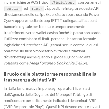
inviare richieste POST tipo
con parametri
/limits/pause
ed
. È possibile integrare queste API
duration
reason
direttamente nello script Excel citato sopra usando Power
Query oppure mediante app IFTTT collegata all’account
bancario digitale per bloccare temporaneamente
trasferimenti verso wallet casino finché la pausa non scade.
L’utilizzo combinato di limiti personali basati su formule
logistiche ed interfacce API garantisce un controllo quasi
real‑time sul flusso monetario evitando situazioni
d’overbetting anche quando si gioca su giochi ad alta
volatilità come
Mega Fortune
o
Book of Ra Deluxe
.
Il ruolo delle piattaforme responsabili nella
trasparenza dei dati VIP
In Italia la normativa impone agli operatori licenziati
dall’Agenzia delle Dogane e dei Monopoli l’obbligo di
rendicontare periodicamente indicatori denominati VRP
(“VIP Responsible Play”). Questi KPI devono essere inviati