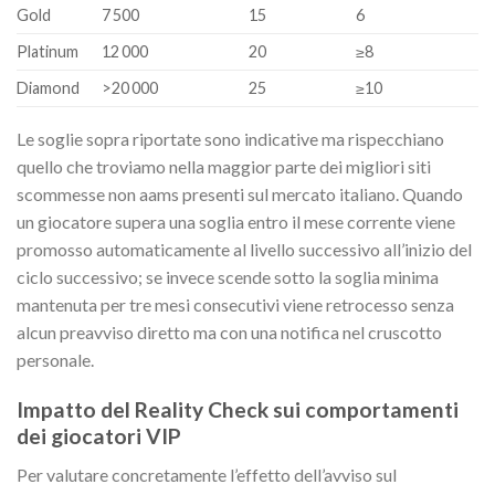
Gold
7 500
15
6
Platinum
12 000
20
≥8
Diamond
>20 000
25
≥10
Le soglie sopra riportate sono indicative ma rispecchiano
quello che troviamo nella maggior parte dei migliori siti
scommesse non aams presenti sul mercato italiano. Quando
un giocatore supera una soglia entro il mese corrente viene
promosso automaticamente al livello successivo all’inizio del
ciclo successivo; se invece scende sotto la soglia minima
mantenuta per tre mesi consecutivi viene retrocesso senza
alcun preavviso diretto ma con una notifica nel cruscotto
personale.
Impatto del Reality Check sui comportamenti
dei giocatori VIP
Per valutare concretamente l’effetto dell’avviso sul