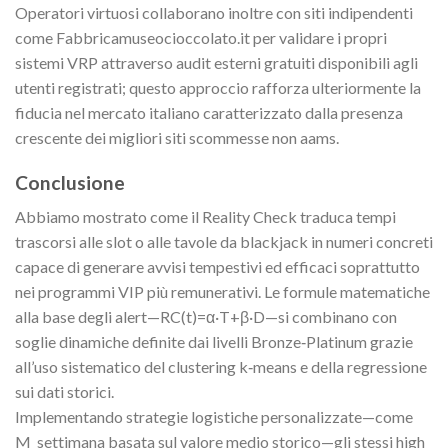
Operatori virtuosi collaborano inoltre con siti indipendenti
come Fabbricamuseocioccolato.it per validare i propri
sistemi VRP attraverso audit esterni gratuiti disponibili agli
utenti registrati; questo approccio rafforza ulteriormente la
fiducia nel mercato italiano caratterizzato dalla presenza
crescente dei migliori siti scommesse non aams.
Conclusione
Abbiamo mostrato come il Reality Check traduca tempi
trascorsi alle slot o alle tavole da blackjack in numeri concreti
capace di generare avvisi tempestivi ed efficaci soprattutto
nei programmi VIP più remunerativi. Le formule matematiche
alla base degli alert—RC(t)=α·T+β·D—si combinano con
soglie dinamiche definite dai livelli Bronze‑Platinum grazie
all’uso sistematico del clustering k‑means e della regressione
sui dati storici.
Implementando strategie logistiche personalizzate—come
M_settimana basata sul valore medio storico—gli stessi high