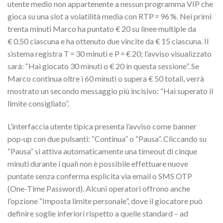
utente medio non appartenente a nessun programma VIP che
gioca su una slot a volatilità media con RTP = 96 %. Nei primi
trenta minuti Marco ha puntato € 20 su linee multiple da
€ 0,50 ciascuna e ha ottenuto due vincite da € 15 ciascuna. Il
sistema registra T = 30 minuti e P = € 20; l’avviso visualizzato
sarà: “Hai giocato 30 minuti o € 20 in questa sessione”. Se
Marco continua oltre i 60 minuti o supera € 50 totali, verrà
mostrato un secondo messaggio più incisivo: “Hai superato il
limite consigliato”.
L’interfaccia utente tipica presenta l’avviso come banner
pop‑up con due pulsanti: “Continua” o “Pausa”. Cliccando su
“Pausa” si attiva automaticamente una timeout di cinque
minuti durante i quali non è possibile effettuare nuove
puntate senza conferma esplicita via email o SMS OTP
(One‑Time Password). Alcuni operatori offrono anche
l’opzione “Imposta limite personale”, dove il giocatore può
definire soglie inferiori rispetto a quelle standard – ad