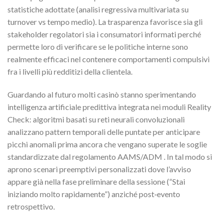
statistiche adottate (analisi regressiva multivariata su
turnover vs tempo medio). La trasparenza favorisce sia gli
stakeholder regolatori sia i consumatori informati perché
permette loro di verificare se le politiche interne sono
realmente efficaci nel contenere comportamenti compulsivi
fra i livelli più redditizi della clientela.
Guardando al futuro molti casinò stanno sperimentando
intelligenza artificiale predittiva integrata nei moduli Reality
Check: algoritmi basati su reti neurali convoluzionali
analizzano pattern temporali delle puntate per anticipare
picchi anomali prima ancora che vengano superate le soglie
standardizzate dal regolamento AAMS/ADM . In tal modo si
aprono scenari preemptivi personalizzati dove l’avviso
appare già nella fase preliminare della sessione (“Stai
iniziando molto rapidamente”) anziché post‑evento
retrospettivo.