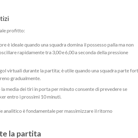
tizi
ale profitto:
re è ideale quando una squadra domina il possesso palla ma non
oscillare rapidamente tra 3,00 e 6,00 a seconda della pressione
l virtuali durante la partita; è utile quando una squadra parte for
erreno gradualmente.
la media dei tiri in porta per minuto consente di prevedere se
er entro i prossimi 10 minuti.
ile analitico è fondamentale per massimizzare il ritorno
e la partita