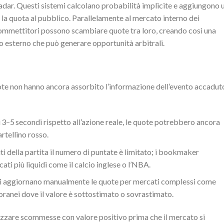
dar. Questi sistemi calcolano probabilità implicite e aggiungono 
 la quota al pubblico. Parallelamente al mercato interno dei
ommettitori possono scambiare quote tra loro, creando così una
o esterno che può generare opportunità arbitrali.
 quote non hanno ancora assorbito l’informazione dell’evento accadut
i 3–5 secondi rispetto all’azione reale, le quote potrebbero ancora
artellino rosso.
 della partita il numero di puntate è limitato; i bookmaker
ti più liquidi come il calcio inglese o l’NBA.
i aggiornano manualmente le quote per mercati complessi come
ranei dove il valore è sottostimato o sovrastimato.
zzare scommesse con valore positivo prima che il mercato si