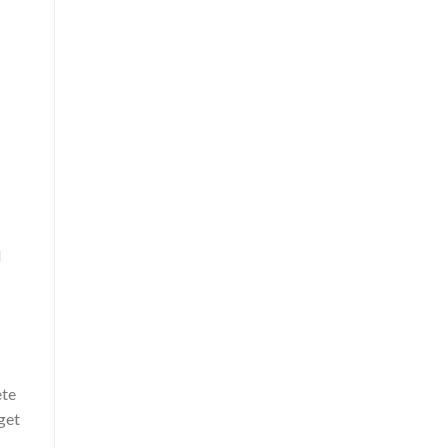
l
ete
dget