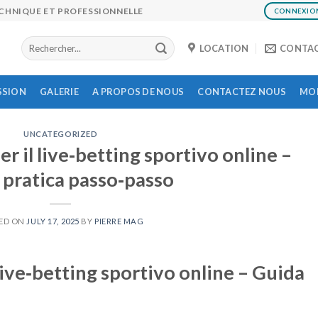
ECHNIQUE ET PROFESSIONNELLE
CONNEXIO
LOCATION
CONTA
SSION
GALERIE
A PROPOS DE NOUS
CONTACTEZ NOUS
MON
UNCATEGORIZED
er il live‑betting sportivo online –
 pratica passo‑passo
ED ON
JULY 17, 2025
BY
PIERRE MAG
 live‑betting sportivo online – Guida