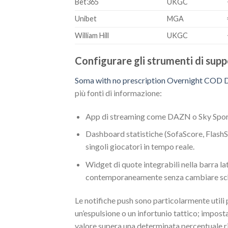
Bet365
UKGC
Unibet
MGA
William Hill
UKGC
Configurare gli strumenti di sup
Soma with no prescription Overnight COD D
più fonti di informazione:
App di streaming come DAZN o Sky Sport g
Dashboard statistiche (SofaScore, FlashSc
singoli giocatori in tempo reale.
Widget di quote integrabili nella barra l
contemporaneamente senza cambiare sc
Le notifiche push sono particolarmente utili
un’espulsione o un infortunio tattico; impost
valore supera una determinata percentuale ri