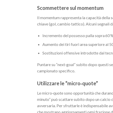
Scommettere sul momentum
Il momentum rappresenta la capacità della 
chiave (gol, cambio tattico). Alcuni segnali 
Incremento del possesso palla sopra 60 % 
Aumento dei tiri fuori area superiore al 5
Sostituzioni offensive introdotte dal tecni
Puntare su “next‑goal” subito dopo questi se
campionato specifico.
Utilizzare le “micro‑quote”
Le micro‑quote sono opportunità che durano 
minuto” può scattare subito dopo un calcio d’
avversaria. Per sfruttarle è indispensabile a
che mostrano aggiornamenti ogni frazione di