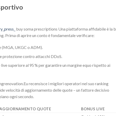
sportivo
y_press_
buy soma prescriptions Una piattaforma affidabile è la 
ing. Prima di aprire un conto è fondamentale verificare:
iute (MGA, UKGC o ADM).
ti e protezione contro attacchi DDoS.
ve superiore al 95 % per garantire un margine equo rispetto ai
grenovation.Eu recensisce i migliori operatori nel suo ranking
apide velocità di aggiornamento delle quote – un fattore decisivo
biano ogni secondo.
AGGIORNAMENTO QUOTE
BONUS LIVE