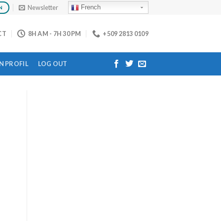
Newsletter
French
N
CT
8H AM - 7H 30 PM
+509 2813 0109
 PROFIL
LOG OUT