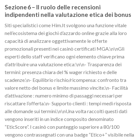
Sezione 6 – Il ruolo delle recensioni
indipendenti nella valutazione etica dei bonus
Siti specialistici come Him.It svolgono una funzione vitale
nell’ecosistema dei giochi d’azzardo online grazie alla loro
capacità di analizzare oggettivamente le offerte
promozionali presenti nei casinò certificati MGA.\n\nGli
esperti dello staff verificano ogni elemento chiave prima
d’attribuire una valutazione etica:\n\n- Trasparenza dei
termini: presenza chiara del % wager richiesto e delle
scadenze.\n- Equilibrio rischio/ricompensa: confronto tra
valore netto del bonus e limite massimo vincite.\n- Facilità
d’attivazione : numero minimo di passaggi necessari per
riscattare l’offerta.\n- Supporto clienti : tempi medi risposta
alle domande sui termini.\n\nUna volta raccolti questi dati
vengono inseriti in un indice composito denominato
“EticScore”. I casinò con punteggio superiore a 80/100
vengono contrassegnati con una badge “Etico+” visibile nella