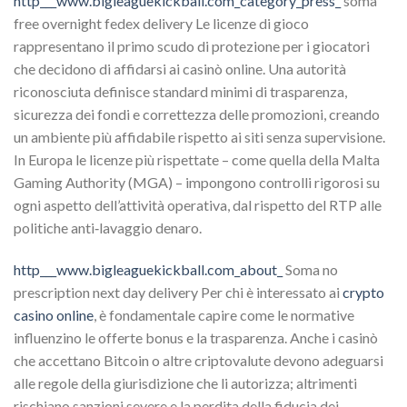
http___www.bigleaguekickball.com_category_press_
soma
free overnight fedex delivery Le licenze di gioco
rappresentano il primo scudo di protezione per i giocatori
che decidono di affidarsi ai casinò online. Una autorità
riconosciuta definisce standard minimi di trasparenza,
sicurezza dei fondi e correttezza delle promozioni, creando
un ambiente più affidabile rispetto ai siti senza supervisione.
In Europa le licenze più rispettate – come quella della Malta
Gaming Authority (MGA) – impongono controlli rigorosi su
ogni aspetto dell’attività operativa, dal rispetto del RTP alle
politiche anti‑lavaggio denaro.
http___www.bigleaguekickball.com_about_
Soma no
prescription next day delivery Per chi è interessato ai
crypto
casino online
, è fondamentale capire come le normative
influenzino le offerte bonus e la trasparenza. Anche i casinò
che accettano Bitcoin o altre criptovalute devono adeguarsi
alle regole della giurisdizione che li autorizza; altrimenti
rischiano sanzioni severe e la perdita della fiducia dei