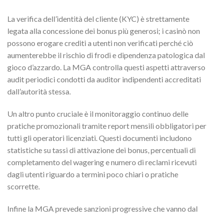
La verifica dell’identità del cliente (KYC) è strettamente
legata alla concessione dei bonus più generosi; i casinò non
possono erogare crediti a utenti non verificati perché ciò
aumenterebbe il rischio di frodi e dipendenza patologica dal
gioco d’azzardo. La MGA controlla questi aspetti attraverso
audit periodici condotti da auditor indipendenti accreditati
dall’autorità stessa.
Un altro punto cruciale è il monitoraggio continuo delle
pratiche promozionali tramite report mensili obbligatori per
tutti gli operatori licenziati. Questi documenti includono
statistiche su tassi di attivazione dei bonus, percentuali di
completamento del wagering e numero di reclami ricevuti
dagli utenti riguardo a termini poco chiari o pratiche
scorrette.
Infine la MGA prevede sanzioni progressive che vanno dal