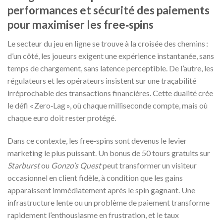
performances et sécurité des paiements
pour maximiser les free‑spins
Le secteur du jeu en ligne se trouve à la croisée des chemins :
d’un côté, les joueurs exigent une expérience instantanée, sans
temps de chargement, sans latence perceptible. De l’autre, les
régulateurs et les opérateurs insistent sur une traçabilité
irréprochable des transactions financières. Cette dualité crée
le défi « Zero‑Lag », où chaque milliseconde compte, mais où
chaque euro doit rester protégé.
Dans ce contexte, les free‑spins sont devenus le levier
marketing le plus puissant. Un bonus de 50 tours gratuits sur
Starburst
ou
Gonzo’s Quest
peut transformer un visiteur
occasionnel en client fidèle, à condition que les gains
apparaissent immédiatement après le spin gagnant. Une
infrastructure lente ou un problème de paiement transforme
rapidement l’enthousiasme en frustration, et le taux