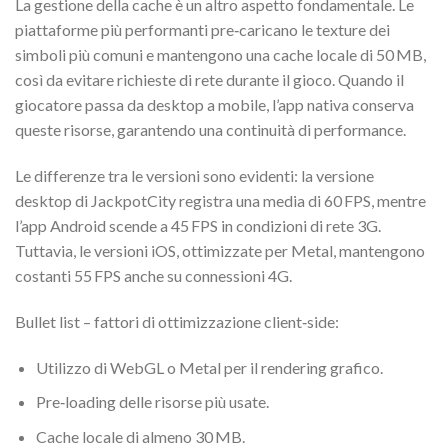
La gestione della cache è un altro aspetto fondamentale. Le
piattaforme più performanti pre‑caricano le texture dei
simboli più comuni e mantengono una cache locale di 50 MB,
così da evitare richieste di rete durante il gioco. Quando il
giocatore passa da desktop a mobile, l’app nativa conserva
queste risorse, garantendo una continuità di performance.
Le differenze tra le versioni sono evidenti: la versione
desktop di JackpotCity registra una media di 60 FPS, mentre
l’app Android scende a 45 FPS in condizioni di rete 3G.
Tuttavia, le versioni iOS, ottimizzate per Metal, mantengono
costanti 55 FPS anche su connessioni 4G.
Bullet list – fattori di ottimizzazione client‑side:
Utilizzo di WebGL o Metal per il rendering grafico.
Pre‑loading delle risorse più usate.
Cache locale di almeno 30 MB.