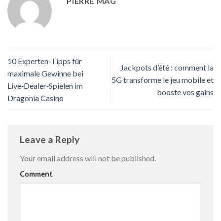
PIERRE MAG
10 Experten‑Tipps für
Jackpots d’été : comment la
maximale Gewinne bei
5G transforme le jeu mobile et
Live‑Dealer‑Spielen im
booste vos gains
Dragonia Casino
Leave a Reply
Your email address will not be published.
Comment