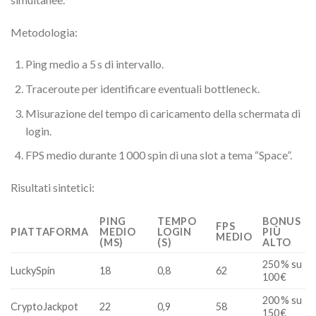
Metodologia:
Ping medio a 5 s di intervallo.
Traceroute per identificare eventuali bottleneck.
Misurazione del tempo di caricamento della schermata di
login.
FPS medio durante 1 000 spin di una slot a tema “Space”.
Risultati sintetici:
PING
TEMPO
BONUS
FPS
PIATTAFORMA
MEDIO
LOGIN
PIÙ
MEDIO
(MS)
(S)
ALTO
250 % su
LuckySpin
18
0,8
62
100 €
200 % su
CryptoJackpot
22
0,9
58
150 €