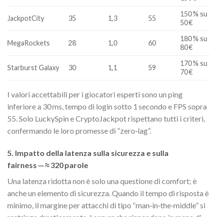
150 % su
JackpotCity
35
1,3
55
50 €
180 % su
MegaRockets
28
1,0
60
80 €
170 % su
Starburst Galaxy
30
1,1
59
70 €
I valori accettabili per i giocatori esperti sono un ping
inferiore a 30 ms, tempo di login sotto 1 secondo e FPS sopra
55. Solo LuckySpin e CryptoJackpot rispettano tutti i criteri,
confermando le loro promesse di “zero‑lag”.
5. Impatto della latenza sulla sicurezza e sulla
fairness — ≈ 320 parole
Una latenza ridotta non è solo una questione di comfort; è
anche un elemento di sicurezza. Quando il tempo di risposta è
minimo, il margine per attacchi di tipo “man‑in‑the‑middle” si