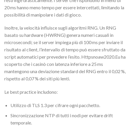
restringe drasticamente. I server che rispondono in meno di
20 ms hanno meno tempo per essere intercettati, limitando la
possibilità di manipolare i dati di gioco.
Inoltre, la velocità influisce sugli algoritmi RNG. Un RNG
basato su hardware (HWRNG) genera numeri casuali in
microsecondi; se il server impiega più di 100 ms per inviare il
risultato al client, l’intervallo di tempo può essere sfruttato da
script automatici per prevedere l’esito. Httpsnoaw2020.Eu ha
scoperto che i casinò con latenza inferiore a 25 ms
mantengono una deviazione standard del RNG entro il 0,02 %,
rispetto al 0,07 % dei siti più lenti.
Le best practice includono:
Utilizzo di TLS 1.3 per cifrare ogni pacchetto.
Sincronizzazione NTP di tutti i nodi per evitare drift
temporale.