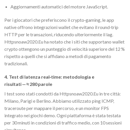
Aggiornamenti automatici del motore JavaScript.
Per i giocatori che preferiscono il crypto‑gaming, le app
native offrono integrazioni wallet che evitano il round‑trip
HTTP per le transazioni, riducendo ulteriormente il lag.
Httpsnoaw2020.Eu ha notato che i siti che supportano wallet
crypto ottengono un punteggio di velocità superiore del 12 %
rispetto a quelli che si affidano a metodi di pagamento
tradizionali.
4. Test di latenza real‑time: metodologia e
risultati — ≈ 280 parole
I test sono stati condotti da Httpsnoaw2020.Eu in tre città:
Milano, Parigi e Berlino. Abbiamo utilizzato ping ICMP,
traceroute per mappare il percorso, e un monitor FPS
integrato nei giochi demo. Ogni piattaforma è stata testata
per 30 minuti in condizioni di traffico medio, con 10 sessioni
simultanee.