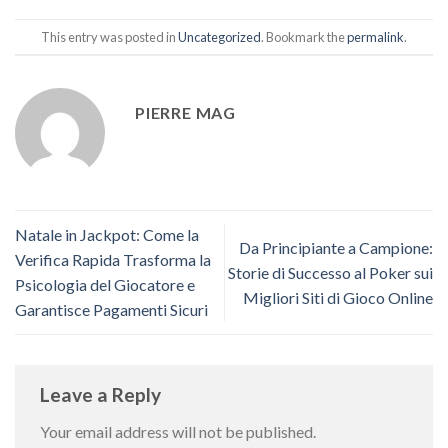
This entry was posted in
Uncategorized
. Bookmark the
permalink
.
PIERRE MAG
Natale in Jackpot: Come la
Da Principiante a Campione:
Verifica Rapida Trasforma la
Storie di Successo al Poker sui
Psicologia del Giocatore e
Migliori Siti di Gioco Online
Garantisce Pagamenti Sicuri
Leave a Reply
Your email address will not be published.