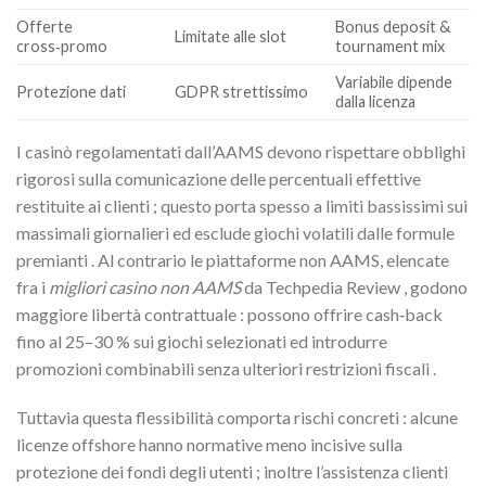
Offerte
Bonus deposit &
Limitate alle slot
cross‑promo
tournament mix
Variabile dipende
Protezione dati
GDPR strettissimo
dalla licenza
I casinò regolamentati dall’AAMS devono rispettare obblighi
rigorosi sulla comunicazione delle percentuali effettive
restituite ai clienti ; questo porta spesso a limiti bassissimi sui
massimali giornalieri ed esclude giochi volatili dalle formule
premianti . Al contrario le piattaforme non AAMS, elencate
fra i
migliori casino non AAMS
da Techpedia Review , godono
maggiore libertà contrattuale : possono offrire cash‑back
fino al 25–30 % sui giochi selezionati ed introdurre
promozioni combinabili senza ulteriori restrizioni fiscali .
Tuttavia questa flessibilità comporta rischi concreti : alcune
licenze offshore hanno normative meno incisive sulla
protezione dei fondi degli utenti ; inoltre l’assistenza clienti