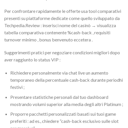
Per confrontare rapidamente le offerte usa tool comparativi
presenti su piattaforme dedicate come quello sviluppato da
Techpedia.Review : inserisci nome del casinò → visualizza
tabella comparativa contenente %cash-back , requisiti
turnover minimo , bonus benvenuto eccetera .
Suggerimenti pratici per negoziare condizioni migliori dopo
aver raggiunto lo status VIP :
Richiedere personalmente via chat live un aumento
temporaneo della percentuale cash‑back durante period­hi
festivi ;
Presentare statistiche personali dal tuo dashboard
mostrando volumi superior alla media degli altri Platinum ;
Proporre pacchetti personalizzati basati sui tuoi game
preferiti : ad es., chiedere “cash-back esclusivo sulle slot