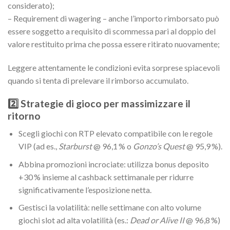
considerato);
– Requirement di wagering – anche l’importo rimborsato può
essere soggetto a requisito di scommessa pari al doppio del
valore restituito prima che possa essere ritirato nuovamente;
Leggere attentamente le condizioni evita sorprese spiacevoli
quando si tenta di prelevare il rimborso accumulato.
2️⃣ Strategie di gioco per massimizzare il
ritorno
Scegli giochi con RTP elevato compatibile con le regole
VIP (ad es.,
Starburst
@ 96,1 % o
Gonzo’s Quest
@ 95,9 %).
Abbina promozioni incrociate: utilizza bonus deposito
+30 % insieme al cashback settimanale per ridurre
significativamente l’esposizione netta.
Gestisci la volatilità: nelle settimane con alto volume
giochi slot ad alta volatilità (es.:
Dead or Alive II
@ 96,8 %)