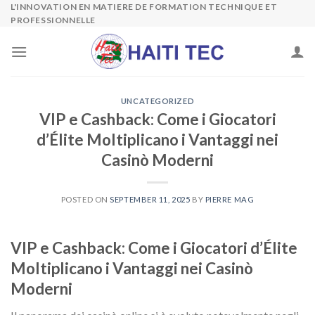
Skip
L'INNOVATION EN MATIERE DE FORMATION TECHNIQUE ET
PROFESSIONNELLE
to
content
UNCATEGORIZED
VIP e Cashback: Come i Giocatori
d’Élite Moltiplicano i Vantaggi nei
Casinò Moderni
POSTED ON
SEPTEMBER 11, 2025
BY
PIERRE MAG
VIP e Cashback: Come i Giocatori d’Élite
Moltiplicano i Vantaggi nei Casinò
Moderni