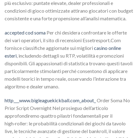
più esclusivo: puntate elevate, dealer professionali e
condizioni di gioco ottimizzate attirano giocatori con budget
consistente e una forte propensione all’analisi matematica.
accepted cod soma
Per chi desidera confrontare le offerte
dei vari operatori, il sito di recensioni Essetresport.Com
fornisce classifiche aggiornate sui migliori
casino online
esteri
, includendo dettagli su RTP, volatilità e promozioni
disponibili. Gli appassionati di statistica trovano questi tavoli
particolarmente stimolanti perché consentono di applicare
modelli teorici in tempo reale, osservando l’interazione tra
algoritmo e dealer umano.
http___www.bigleaguekickball.com_about_
Order Soma No
Prior Script Overnight Nel prosieguo dell’articolo
approfondiremo quattro pilastri fondamentali per il
high‑roller: le probabilità condizionali dei giochi da tavolo
live, le tecniche avanzate di gestione del bankroll, il valore