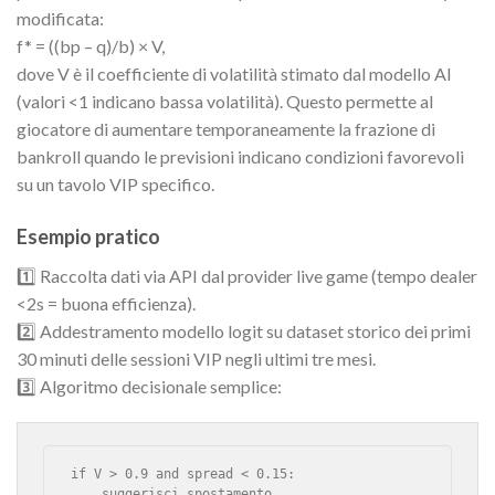
modificata:
f* = ((bp – q)/b) × V,
dove V è il coefficiente di volatilità stimato dal modello AI
(valori <1 indicano bassa volatilità). Questo permette al
giocatore di aumentare temporaneamente la frazione di
bankroll quando le previsioni indicano condizioni favorevoli
su un tavolo VIP specifico.
Esempio pratico
1️⃣ Raccolta dati via API dal provider live game (tempo dealer
<2s = buona efficienza).
2️⃣ Addestramento modello logit su dataset storico dei primi
30 minuti delle sessioni VIP negli ultimi tre mesi.
3️⃣ Algoritmo decisionale semplice:
if V > 0.9 and spread < 0.15:

    suggerisci spostamento
