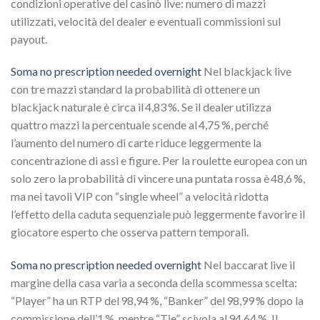
condizioni operative del casinò live: numero di mazzi
utilizzati, velocità del dealer e eventuali commissioni sul
payout.
Soma no prescription needed overnight
Nel blackjack live
con tre mazzi standard la probabilità di ottenere un
blackjack naturale è circa il 4,83 %. Se il dealer utilizza
quattro mazzi la percentuale scende al 4,75 %, perché
l’aumento del numero di carte riduce leggermente la
concentrazione di assi e figure. Per la roulette europea con un
solo zero la probabilità di vincere una puntata rossa è 48,6 %,
ma nei tavoli VIP con “single wheel” a velocità ridotta
l’effetto della caduta sequenziale può leggermente favorire il
giocatore esperto che osserva pattern temporali.
Soma no prescription needed overnight
Nel baccarat live il
margine della casa varia a seconda della scommessa scelta:
“Player” ha un RTP del 98,94 %, “Banker” del 98,99 % dopo la
commissione dell’1 %, mentre “Tie” scivola al 94,64 %. Il