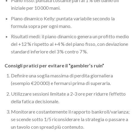
Piano fisso: puntata costante pari al 1 % del bankroll
iniziale per 10 000 mani.
Piano dinamico Kelly: puntata variabile secondo la
formula sopra per ogni mano.
Risultati medi: il piano dinamico genera un profitto medio
del +12 % rispetto al +4 % del piano fisso, con deviazione
standard inferiore del 3 % contro 7 %.
Consigli pratici per evitare il “gambler’s ruin”
Definire una soglia massima di perdita giornaliera
(esempio €20 000) e fermarsi prima di superarla.
Utilizzare sessioni limitate a 2‑3 ore per ridurre l’effetto
della fatica decisionale.
Monitorare costantemente il rapporto bankroll/varianza;
se scende sotto 1/5 riconsiderare la strategia o passare a
un tavolo con spread più contenuto.