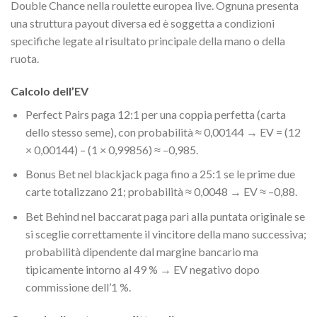
Double Chance nella roulette europea live. Ognuna presenta
una struttura payout diversa ed è soggetta a condizioni
specifiche legate al risultato principale della mano o della
ruota.
Calcolo dell’EV
Perfect Pairs paga 12:1 per una coppia perfetta (carta
dello stesso seme), con probabilità ≈ 0,00144 → EV = (12
× 0,00144) – (1 × 0,99856) ≈ –0,985.
Bonus Bet nel blackjack paga fino a 25:1 se le prime due
carte totalizzano 21; probabilità ≈ 0,0048 → EV ≈ –0,88.
Bet Behind nel baccarat paga pari alla puntata originale se
si sceglie correttamente il vincitore della mano successiva;
probabilità dipendente dal margine bancario ma
tipicamente intorno al 49 % → EV negativo dopo
commissione dell’1 %.