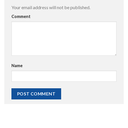
Your email address will not be published.
Comment
Name