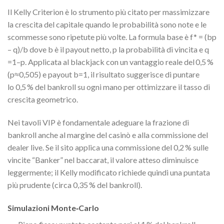
Il Kelly Criterion è lo strumento più citato per massimizzare
la crescita del capitale quando le probabilità sono note e le
scommesse sono ripetute più volte. La formula base è f* = (bp
– q)/b dove b è il payout netto, p la probabilità di vincita e q
=1–p. Applicata al blackjack con un vantaggio reale del 0,5 %
(p≈0,505) e payout b=1, il risultato suggerisce di puntare
lo 0,5 % del bankroll su ogni mano per ottimizzare il tasso di
crescita geometrico.
Nei tavoli VIP è fondamentale adeguare la frazione di
bankroll anche al margine del casinò e alla commissione del
dealer live. Se il sito applica una commissione del 0,2 % sulle
vincite “Banker” nel baccarat, il valore atteso diminuisce
leggermente; il Kelly modificato richiede quindi una puntata
più prudente (circa 0,35 % del bankroll).
Simulazioni Monte‑Carlo