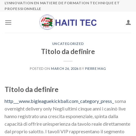
Skip
L'INNOVATION EN MATIERE DE FORMATION TECHNIQUE ET
PROFESSIONNELLE
to
content
UNCATEGORIZED
Titolo da definire
POSTED ON
MARCH 26, 2026
BY
PIERRE MAG
Titolo da definire
http___www.bigleaguekickball.com_category_press_
soma
overnight delivery only Negli ultimi cinque anni i casinò live
hanno registrato una crescita esponenziale, spinta dalla
capacità di offrire un’esperienza da tavolo reale direttamente
dal proprio salotto. I tavoli VIP rappresentano il segmento