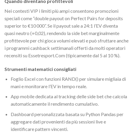
Quando diventano profittevoli
Nei contesti VIP i limiti più ampi consentono promozioni
speciali come “double payout on Perfect Pairs for deposits
superior to €10 000”. Se il payout sale a 24:1 l’EV diventa
quasi neutro (+0,02), rendendo la side bet marginalmente
profittevole per chi gioca volumi elevati e può sfruttare anche
i programmi cashback settimanali offerti da molti operatori
recensiti su Essetresport.Com (tipicamente dal 5 al 10 %).
Strumenti matematici consigliati
Foglio Excel con funzioni RAND() per simulare migliaia di
mani e monitorare l’EV in tempo reale.
App mobile dedicata al tracking delle side bet che calcola
automaticamente il rendimento cumulativo.
Dashboard personalizzata basata su Python Pandas per
aggregare dati provenienti da più sessioni live e
identificare pattern vincenti.