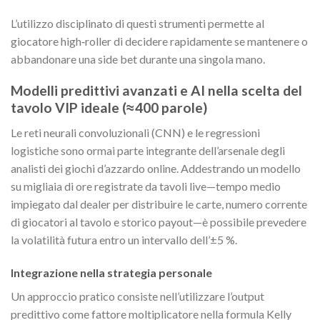
L’utilizzo disciplinato di questi strumenti permette al
giocatore high‑roller di decidere rapidamente se mantenere o
abbandonare una side bet durante una singola mano.
Modelli predittivi avanzati e AI nella scelta del
tavolo VIP ideale (≈ 400 parole)
Le reti neurali convoluzionali (CNN) e le regressioni
logistiche sono ormai parte integrante dell’arsenale degli
analisti dei giochi d’azzardo online. Addestrando un modello
su migliaia di ore registrate da tavoli live—tempo medio
impiegato dal dealer per distribuire le carte, numero corrente
di giocatori al tavolo e storico payout—è possibile prevedere
la volatilità futura entro un intervallo dell’±5 %.
Integrazione nella strategia personale
Un approccio pratico consiste nell’utilizzare l’output
predittivo come fattore moltiplicatore nella formula Kelly