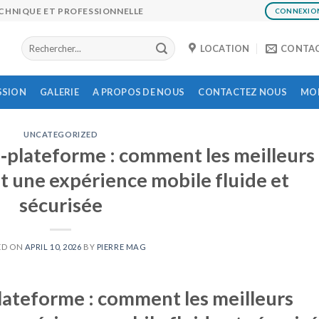
ECHNIQUE ET PROFESSIONNELLE
CONNEXIO
LOCATION
CONTA
SSION
GALERIE
A PROPOS DE NOUS
CONTACTEZ NOUS
MON
UNCATEGORIZED
‑plateforme : comment les meilleurs
nt une expérience mobile fluide et
sécurisée
ED ON
APRIL 10, 2026
BY
PIERRE MAG
lateforme : comment les meilleurs