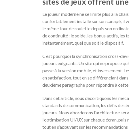
sites de jeux offrent un
Le joueur moderne ne se limite plus à la chais
confortablement installé sur son canapé, il v
le même tour de roulette depuis son ordinate
de continuité : le solde, les bonus actifs, le
instantanément, quel que soit le dispositif.
C’est pourquoi la synchronisation cross‑device
joueurs exigeants. Un site qui ne propose qu
passe à la version mobile, et inversement. Le
en satisfaction, tout en se différenciant dans
deuxième paragraphe pour répondre à cette 
Dans cet article, nous décortiquons les mécan
standards de communication, les défis de sécu
joueurs. Nous aborderons l’architecture serve
l’optimisation UI/UX sur chaque écran, puis nou
tout en s’appuyant sur les recommandations d’