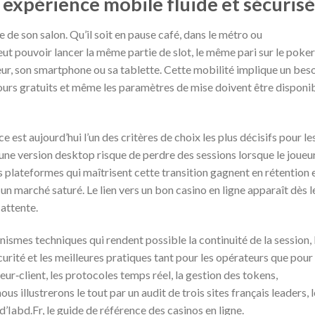
e expérience mobile fluide et sécuris
e de son salon. Qu’il soit en pause café, dans le métro ou
eut pouvoir lancer la même partie de slot, le même pari sur le poke
ur, son smartphone ou sa tablette. Cette mobilité implique un bes
s tours gratuits et même les paramètres de mise doivent être disponi
 est aujourd’hui l’un des critères de choix les plus décisifs pour le
’une version desktop risque de perdre des sessions lorsque le joueu
s plateformes qui maîtrisent cette transition gagnent en rétention 
 un marché saturé. Le lien vers un bon casino en ligne apparaît dès l
attente.
ismes techniques qui rendent possible la continuité de la session, 
rité et les meilleures pratiques tant pour les opérateurs que pour 
ur‑client, les protocoles temps réel, la gestion des tokens,
s illustrerons le tout par un audit de trois sites français leaders, l
Iabd.Fr, le guide de référence des casinos en ligne.