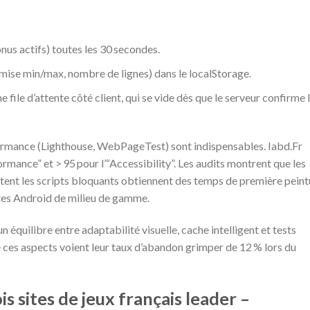
us actifs) toutes les 30 secondes.
ise min/max, nombre de lignes) dans le localStorage.
file d’attente côté client, qui se vide dès que le serveur confirme 
formance (Lighthouse, WebPageTest) sont indispensables. Iabd.Fr
ormance” et > 95 pour l’“Accessibility”. Les audits montrent que les
vitent les scripts bloquants obtiennent des temps de première peint
ttes Android de milieu de gamme.
 équilibre entre adaptabilité visuelle, cache intelligent et tests
e ces aspects voient leur taux d’abandon grimper de 12 % lors du
is sites de jeux français leader –