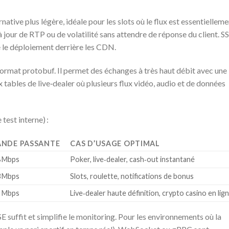
ative plus légère, idéale pour les slots où le flux est essentielleme
à jour de RTP ou de volatilité sans attendre de réponse du client. S
ie le déploiement derrière les CDN.
 format protobuf. Il permet des échanges à très haut débit avec une
 tables de live‑dealer où plusieurs flux vidéo, audio et de données
est interne) :
ANDE PASSANTE
CAS D’USAGE OPTIMAL
8 Mbps
Poker, live‑dealer, cash‑out instantané
3 Mbps
Slots, roulette, notifications de bonus
2 Mbps
Live‑dealer haute définition, crypto casino en lig
SE suffit et simplifie le monitoring. Pour les environnements où la