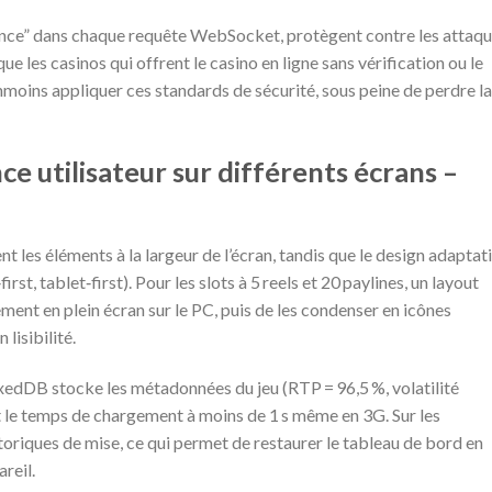
nce” dans chaque requête WebSocket, protègent contre les attaq
e les casinos qui offrent le casino en ligne sans vérification ou le
nmoins appliquer ces standards de sécurité, sous peine de perdre la
ce utilisateur sur différents écrans –
les éléments à la largeur de l’écran, tandis que le design adaptati
t, tablet‑first). Pour les slots à 5 reels et 20 paylines, un layout
ement en plein écran sur le PC, puis de les condenser en icônes
lisibilité.
dexedDB stocke les métadonnées du jeu (RTP = 96,5 %, volatilité
t le temps de chargement à moins de 1 s même en 3G. Sur les
toriques de mise, ce qui permet de restaurer le tableau de bord en
reil.