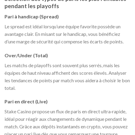
pendant les playoffs
Pari à handicap (Spread)
Le spread est idéal lorsqu’une équipe favorite possède un
avantage clair. En misant sur le handicap, vous bénéficiez
d’une marge de sécurité qui compense les écarts de points.
Over/Under (Total)
Les matchs de playoffs sont souvent plus serrés, mais les
équipes de haut niveau affichent des scores élevés. Analyser
les tendances de points par match vous aidera à choisir le bon
total.
Pari en direct (Live)
Stake Casino propose un flux de paris en direct ultra‑rapide,
idéal pour réagir aux changements de dynamique pendant le
match. Grâce aux dépôts instantanés en crypto, vous pouvez
placer un pari live dès que vous remarquez une tournure