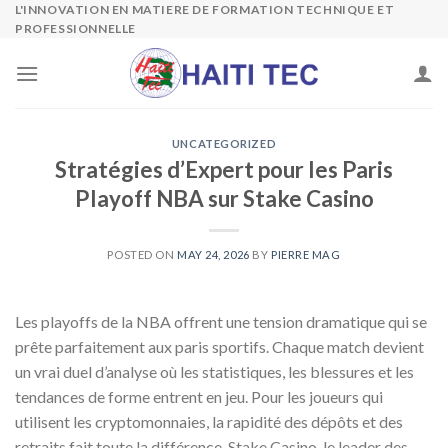
Skip
L'INNOVATION EN MATIERE DE FORMATION TECHNIQUE ET
PROFESSIONNELLE
to
content
UNCATEGORIZED
Stratégies d’Expert pour les Paris
Playoff NBA sur Stake Casino
POSTED ON
MAY 24, 2026
BY
PIERRE MAG
Les playoffs de la NBA offrent une tension dramatique qui se
prête parfaitement aux paris sportifs. Chaque match devient
un vrai duel d’analyse où les statistiques, les blessures et les
tendances de forme entrent en jeu. Pour les joueurs qui
utilisent les cryptomonnaies, la rapidité des dépôts et des
retraits fait toute la différence. Stake Casino, le leader des