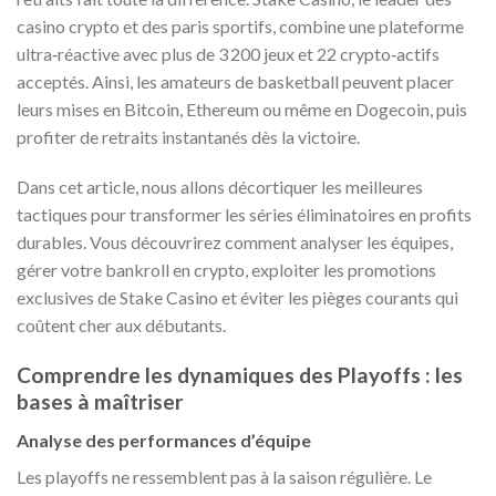
casino crypto et des paris sportifs, combine une plateforme
ultra‑réactive avec plus de 3 200 jeux et 22 crypto‑actifs
acceptés. Ainsi, les amateurs de basketball peuvent placer
leurs mises en Bitcoin, Ethereum ou même en Dogecoin, puis
profiter de retraits instantanés dès la victoire.
Dans cet article, nous allons décortiquer les meilleures
tactiques pour transformer les séries éliminatoires en profits
durables. Vous découvrirez comment analyser les équipes,
gérer votre bankroll en crypto, exploiter les promotions
exclusives de Stake Casino et éviter les pièges courants qui
coûtent cher aux débutants.
Comprendre les dynamiques des Playoffs : les
bases à maîtriser
Analyse des performances d’équipe
Les playoffs ne ressemblent pas à la saison régulière. Le