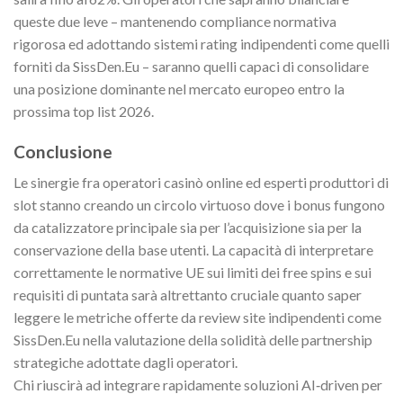
queste due leve – mantenendo compliance normativa
rigorosa ed adottando sistemi rating indipendenti come quelli
forniti da SissDen.Eu – saranno quelli capaci di consolidare
una posizione dominante nel mercato europeo entro la
prossima top list 2026.
Conclusione
Le sinergie fra operatori casinò online ed esperti produttori di
slot stanno creando un circolo virtuoso dove i bonus fungono
da catalizzatore principale sia per l’acquisizione sia per la
conservazione della base utenti. La capacità di interpretare
correttamente le normative UE sui limiti dei free spins e sui
requisiti di puntata sarà altrettanto cruciale quanto saper
leggere le metriche offerte da review site indipendenti come
SissDen.Eu nella valutazione della solidità delle partnership
strategiche adottate dagli operatori.
Chi riuscirà ad integrare rapidamente soluzioni AI‑driven per