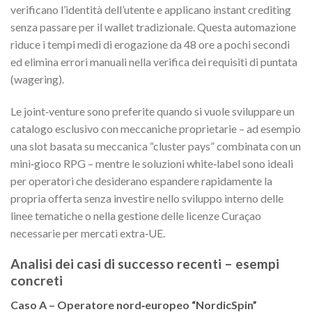
verificano l’identità dell’utente e applicano instant crediting
senza passare per il wallet tradizionale. Questa automazione
riduce i tempi medi di erogazione da 48 ore a pochi secondi
ed elimina errori manuali nella verifica dei requisiti di puntata
(wagering).
Le joint‑venture sono preferite quando si vuole sviluppare un
catalogo esclusivo con meccaniche proprietarie – ad esempio
una slot basata su meccanica “cluster pays” combinata con un
mini‑gioco RPG – mentre le soluzioni white‑label sono ideali
per operatori che desiderano espandere rapidamente la
propria offerta senza investire nello sviluppo interno delle
linee tematiche o nella gestione delle licenze Curaçao
necessarie per mercati extra‑UE.
Analisi dei casi di successo recenti – esempi
concreti
Caso A – Operatore nord‑europeo “NordicSpin”