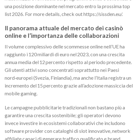
una posizione dominante nel mercato entro la prossima top
list 2026. For more details, check out https://sissden.eu/.
Il panorama attuale del mercato dei casinò
online e l’importanza delle collaborazioni
Il volume complessivo delle scommesse online nell’UE ha
raggiunto i 120 miliardi di euro nel 2023, con una crescita
annua media del 12 percento rispetto al periodo precedente.
Gli utenti attivi sono concentrati soprattutto nei Paesi
nord‑europei (Svezia, Finlandia), ma anche l’Italia registra un
incremento del 15 percento grazie all’adozione massiccia del
mobile gaming.
Le campagne pubblicitarie tradizionali non bastano più a
garantire una crescita sostenibile; gli operatori devono
invece investire in ecosistemi collaborativi che includono
software provider con cataloghi di slot innovative, network
affiliate capaci di generare traffico qualificato e brand