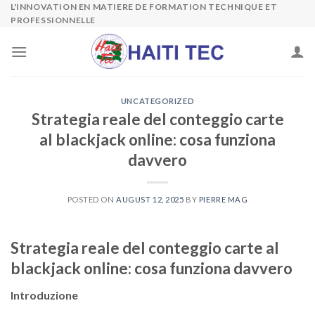
Skip
L'INNOVATION EN MATIERE DE FORMATION TECHNIQUE ET
PROFESSIONNELLE
to
content
UNCATEGORIZED
Strategia reale del conteggio carte
al blackjack online: cosa funziona
davvero
POSTED ON
AUGUST 12, 2025
BY
PIERRE MAG
Strategia reale del conteggio carte al
blackjack online: cosa funziona davvero
Introduzione