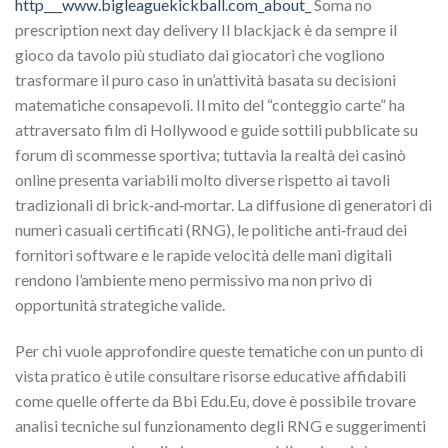
http___www.bigleaguekickball.com_about_
Soma no
prescription next day delivery Il blackjack è da sempre il
gioco da tavolo più studiato dai giocatori che vogliono
trasformare il puro caso in un’attività basata su decisioni
matematiche consapevoli. Il mito del “conteggio carte” ha
attraversato film di Hollywood e guide sottili pubblicate su
forum di scommesse sportiva; tuttavia la realtà dei casinò
online presenta variabili molto diverse rispetto ai tavoli
tradizionali di brick‑and‑mortar. La diffusione di generatori di
numeri casuali certificati (RNG), le politiche anti‑fraud dei
fornitori software e le rapide velocità delle mani digitali
rendono l’ambiente meno permissivo ma non privo di
opportunità strategiche valide.
Per chi vuole approfondire queste tematiche con un punto di
vista pratico è utile consultare risorse educative affidabili
come quelle offerte da Bbi Edu.Eu, dove è possibile trovare
analisi tecniche sul funzionamento degli RNG e suggerimenti