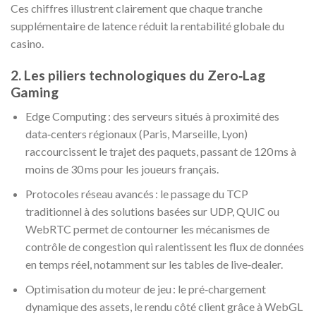
Ces chiffres illustrent clairement que chaque tranche
supplémentaire de latence réduit la rentabilité globale du
casino.
2. Les piliers technologiques du Zero‑Lag
Gaming
Edge Computing : des serveurs situés à proximité des
data‑centers régionaux (Paris, Marseille, Lyon)
raccourcissent le trajet des paquets, passant de 120 ms à
moins de 30 ms pour les joueurs français.
Protocoles réseau avancés : le passage du TCP
traditionnel à des solutions basées sur UDP, QUIC ou
WebRTC permet de contourner les mécanismes de
contrôle de congestion qui ralentissent les flux de données
en temps réel, notamment sur les tables de live‑dealer.
Optimisation du moteur de jeu : le pré‑chargement
dynamique des assets, le rendu côté client grâce à WebGL