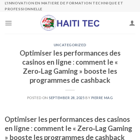
Skip
L'INNOVATION EN MATIERE DE FORMATION TECHNIQUE ET
PROFESSIONNELLE
to
content
UNCATEGORIZED
Optimiser les performances des
casinos en ligne : comment le «
Zero‑Lag Gaming » booste les
programmes de cashback
POSTED ON
SEPTEMBER 28, 2025
BY
PIERRE MAG
Optimiser les performances des casinos
en ligne : comment le « Zero‑Lag Gaming
» booste les programmes de cashback