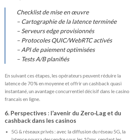
Checklist de mise en œuvre
– Cartographie de la latence terminée
– Serveurs edge provisionnés
– Protocoles QUIC/WebRTC activés
– API de paiement optimisées
– Tests A/B planifiés
En suivant ces étapes, les opérateurs peuvent réduire la
latence de 70 % en moyenne et offrir un cashback quasi
instantané, un avantage concurrentiel décisif dans le casino
francais en ligne.
6. Perspectives : l’avenir du Zero‑Lag et du
cashback dans les casinos
5G & réseaux privés : avec la diffusion du réseau 5G, la
latence pourra descendre sous les 10 ms, rendant les