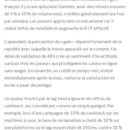
français il y a une quinzaine d’années, avec des retours moyens
de 5 % à 10 % du volume misé, crédités généralement une fois
par semaine. Les joueurs apprécient ce mécanisme car il
réduit l’effet de volatilité et augmente le RTP effectif.
Cependant, la perception du « gain » dépend fortement de la
rapidité avec laquelle le bonus apparaît sur le compte. Un
délai de validation de 48 h crée un sentiment d’incertitude,
surtout chez les joueurs qui privilégient les casino en ligne
sans wager. En revanche, un crédit en temps réel, visible
immédiatement après la mise, renforce la satisfaction et
incite à jouer davantage.
Un joueur frustré par le lag tend à ignorer les offres de
cashback, les considérant comme un simple gadget. Par
exemple, lors d’une campagne de 10 % de cashback sur les
machines à sous, le taux de réclamation a chuté de 18 % sur
une plateforme où le lag moyen était de 250 ms, contre 32 %