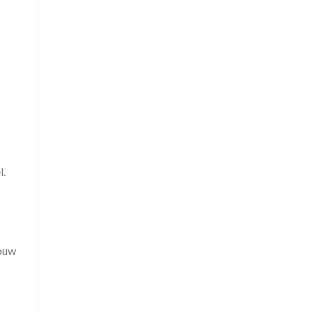
l.
jouw