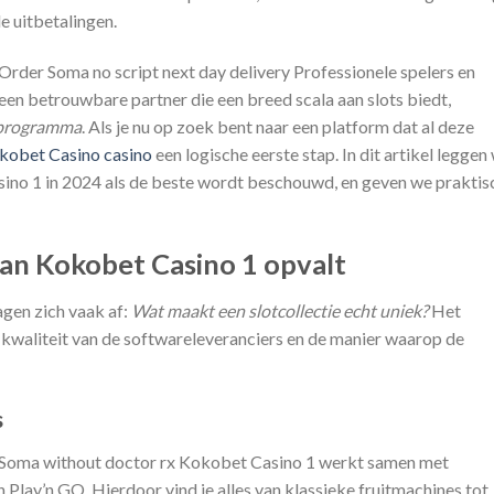
e uitbetalingen.
Order Soma no script next day delivery Professionele spelers en
een betrouwbare partner die een breed scala aan slots biedt,
programma
. Als je nu op zoek bent naar een platform dat al deze
kobet Casino casino
een logische eerste stap. In dit artikel leggen
sino 1 in 2024 als de beste wordt beschouwd, en geven we praktis
van Kokobet Casino 1 opvalt
agen zich vaak af:
Wat maakt een slotcollectie echt uniek?
Het
t, kwaliteit van de softwareleveranciers en de manier waarop de
s
Soma without doctor rx Kokobet Casino 1 werkt samen met
Play’n GO. Hierdoor vind je alles van klassieke fruitmachines tot