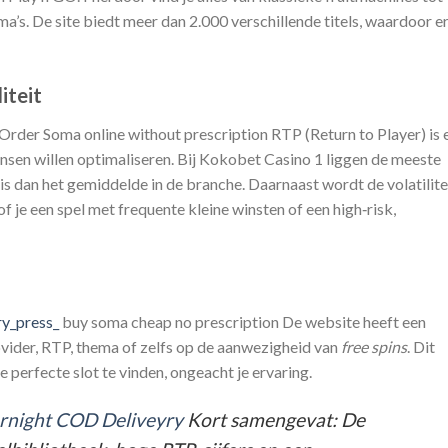
’s. De site biedt meer dan 2.000 verschillende titels, waardoor e
iteit
Order Soma online without prescription RTP (Return to Player) is 
ansen willen optimaliseren. Bij Kokobet Casino 1 liggen de meeste
is dan het gemiddelde in de branche. Daarnaast wordt de volatilite
f je een spel met frequente kleine winsten of een high‑risk,
y_press_
buy soma cheap no prescription De website heeft een
vider, RTP, thema of zelfs op de aanwezigheid van
free spins
. Dit
 perfecte slot te vinden, ongeacht je ervaring.
ernight COD Deliveyry
Kort samengevat: De