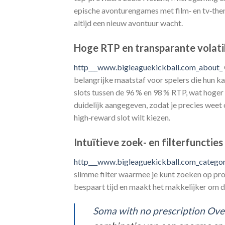
epische avonturengames met film‑ en tv‑thema
altijd een nieuw avontuur wacht.
Hoge RTP en transparante volatil
http___www.bigleaguekickball.com_about_
belangrijke maatstaf voor spelers die hun k
slots tussen de 96 % en 98 % RTP, wat hoger 
duidelijk aangegeven, zodat je precies weet o
high‑reward slot wilt kiezen.
Intuïtieve zoek- en filterfuncties
http___www.bigleaguekickball.com_categor
slimme filter waarmee je kunt zoeken op pro
bespaart tijd en maakt het makkelijker om de
Soma with no prescription Ov