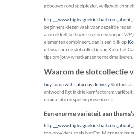
gebouwd rond spelplezier, veiligheid en snell
http___www.bigleaguekickball.com_about_
beginners kiezen vaak voor dezelfde reden: 
aantrekkelijke
bonussen
en een soepel
VIP 
elementen combineert, dan is een blik op
Ko
uit waarom de slotcollectie van Kokobet Ca
tips om jouw winstkansen te maximaliseren.
Waarom de slotcollectie 
buy soma with saturday delivery
Slotfans vr
antwoord ligt in drie kernfactoren: variëtei
casino‑site de spellen presenteert.
Een enorme variëteit aan thema’
http___www.bigleaguekickball.com_about_
top‑providers zoals NetEnt, Microgaming en 