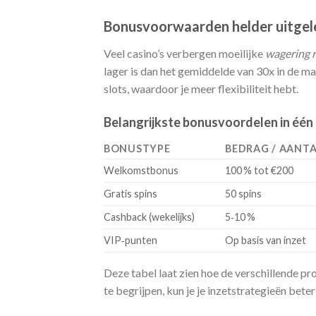
Bonusvoorwaarden helder uitge
Veel casino’s verbergen moeilijke
wagering 
lager is dan het gemiddelde van 30x in de ma
slots, waardoor je meer flexibiliteit hebt.
Belangrijkste bonusvoordelen in één 
BONUSTYPE
BEDRAG / AANT
Welkomstbonus
100 % tot €200
Gratis spins
50 spins
Cashback (wekelijks)
5‑10 %
VIP‑punten
Op basis van inzet
Deze tabel laat zien hoe de verschillende 
te begrijpen, kun je je inzetstrategieën bet