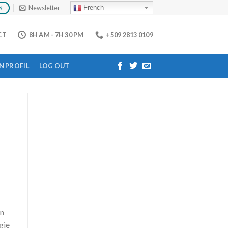
Newsletter
French
N
CT
8H AM - 7H 30 PM
+509 2813 0109
 PROFIL
LOG OUT
en
gie