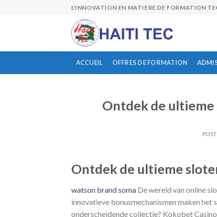
Skip
L'INNOVATION EN MATIERE DE FORMATION T
to
content
ACCUEIL
OFFRES DE FORMATION
ADMI
Ontdek de ultieme 
POS
Ontdek de ultieme slote
watson brand soma
De wereld van online slo
innovatieve bonusmechanismen maken het spe
onderscheidende collectie? Kokobet Casino 1