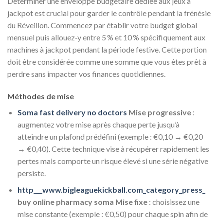
Déterminer une enveloppe budgétaire dédiée aux jeux à
jackpot est crucial pour garder le contrôle pendant la frénésie
du Réveillon. Commencez par établir votre budget global
mensuel puis allouez‑y entre 5 % et 10 % spécifiquement aux
machines à jackpot pendant la période festive. Cette portion
doit être considérée comme une somme que vous êtes prêt à
perdre sans impacter vos finances quotidiennes.
Méthodes de mise
Soma fast delivery no doctors
Mise progressive
:
augmentez votre mise après chaque perte jusqu’à
atteindre un plafond prédéfini (exemple : €0,10 → €0,20
→ €0,40). Cette technique vise à récupérer rapidement les
pertes mais comporte un risque élevé si une série négative
persiste.
http___www.bigleaguekickball.com_category_press_
buy online pharmacy soma Mise fixe
: choisissez une
mise constante (exemple : €0,50) pour chaque spin afin de