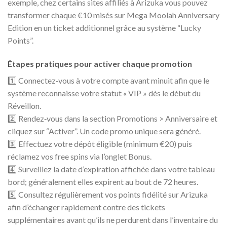
exemple, chez certains sites affiliés à Arizuka vous pouvez
transformer chaque €10 misés sur Mega Moolah Anniversary
Edition en un ticket additionnel grâce au système “Lucky
Points”.
Étapes pratiques pour activer chaque promotion
1️⃣ Connectez‑vous à votre compte avant minuit afin que le
système reconnaisse votre statut « VIP » dès le début du
Réveillon.
2️⃣ Rendez‑vous dans la section Promotions > Anniversaire et
cliquez sur “Activer”. Un code promo unique sera généré.
3️⃣ Effectuez votre dépôt éligible (minimum €20) puis
réclamez vos free spins via l’onglet Bonus.
4️⃣ Surveillez la date d’expiration affichée dans votre tableau
bord; généralement elles expirent au bout de 72 heures.
5️⃣ Consultez régulièrement vos points fidélité sur Arizuka
afin d’échanger rapidement contre des tickets
supplémentaires avant qu’ils ne perdurent dans l’inventaire du