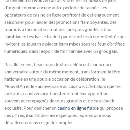
Le réveillon du Nouvel An fait vibrer les amateurs de jeux
d’argent comme aucune autre période de l’année. Les
opérateurs de casino en ligne profitent de cet engouement
saisonnier pour lancer des promotions flamboyantes, des
tournois à thème et surtout des jackpots gonflés à bloc.
L’ambiance festive se traduit par des offres à durée limitée qui
invitent les joueurs à placer leurs mises sous les feux d’artifice
numériques, dans l’espoir de finir l’année avec un gros gain.
Parallèlement, beaucoup de sites célèbrent leur propre
anniversaire autour du même moment, transformant la fête
nationale en une double occasion de célébration : le
Nouvel An et le « anniversaire du casino ». C’est alors que les
jackpots « anniversary‑boosted » font leur apparition,
souvent accompagnés de tours gratuits et de cash‑back
exclusifs. Pour dénicher un
casino en ligne fiable
qui propose
ces offres, il suffit de suivre quelques repères que nous
détaillerons dans ce guide complet.