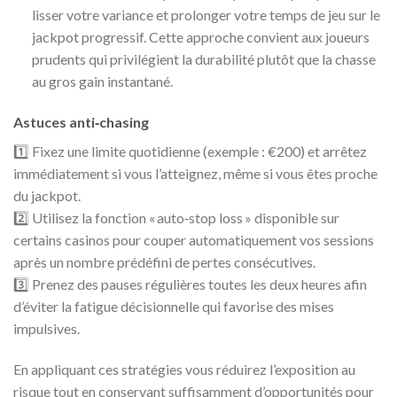
lisser votre variance et prolonger votre temps de jeu sur le
jackpot progressif. Cette approche convient aux joueurs
prudents qui privilégient la durabilité plutôt que la chasse
au gros gain instantané.
Astuces anti‑chasing
1️⃣ Fixez une limite quotidienne (exemple : €200) et arrêtez
immédiatement si vous l’atteignez, même si vous êtes proche
du jackpot.
2️⃣ Utilisez la fonction « auto‑stop loss » disponible sur
certains casinos pour couper automatiquement vos sessions
après un nombre prédéfini de pertes consécutives.
3️⃣ Prenez des pauses régulières toutes les deux heures afin
d’éviter la fatigue décisionnelle qui favorise des mises
impulsives.
En appliquant ces stratégies vous réduirez l’exposition au
risque tout en conservant suffisamment d’opportunités pour