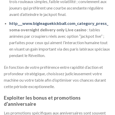
trois rouleaux simples, faible volatilité ; conviennent aux
joueurs qui préfèrent une courbe ascendante régulière
avant d’atteindre le jackpot final.
http___www.bigleaguekickball.com_category_press_
soma overnight delivery only Live casino
: tables
animées par croupiers réels avec option “jackpot live” ;
parfaites pour ceux qui aiment l’interaction humaine tout
en visant un gain important via des paris latéraux spéciaux
pendant le Réveillon.
En fonction de votre préférence entre rapidité d’action et
profondeur stratégique, choisissez judicieusement votre
machine ou votre table afin d’optimiser vos chances durant
cette période exceptionnelle.
Exploiter les bonus et promotions
d’anniversaire
Les promotions spécifiques aux anniversaires sont souvent