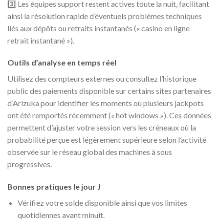
3️⃣ Les équipes support restent actives toute la nuit, facilitant
ainsi la résolution rapide d’éventuels problèmes techniques
liés aux dépôts ou retraits instantanés (« casino en ligne
retrait instantané »).
Outils d’analyse en temps réel
Utilisez des compteurs externes ou consultez l’historique
public des paiements disponible sur certains sites partenaires
d’Arizuka pour identifier les moments où plusieurs jackpots
ont été remportés récemment (« hot windows »). Ces données
permettent d’ajuster votre session vers les créneaux où la
probabilité perçue est légèrement supérieure selon l’activité
observée sur le réseau global des machines à sous
progressives.
Bonnes pratiques le jour J
Vérifiez votre solde disponible ainsi que vos limites
quotidiennes avant minuit.