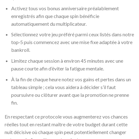
Activez tous vos bonus anniversaire préalablement
enregistrés afin que chaque spin bénéficie
automatiquement du multiplicateur.
Sélectionnez votre jeu préféré parmi ceux listés dans notre
top‑5 puis commencez avec une mise fixe adaptée à votre
bankroll.
Limitez chaque session à environ 45 minutes avec une
pause courte afin d’éviter la fatigue mentale.
À la fin de chaque heure notez vos gains et pertes dans un
tableau simple ; cela vous aidera à décider s’il faut
poursuivre ou clôturer avant que la promotion ne prenne
fin.
En respectant ce protocole vous augmenterez vos chances
réelles tout en restant maître de votre budget durant cette
nuit décisive où chaque spin peut potentiellement changer