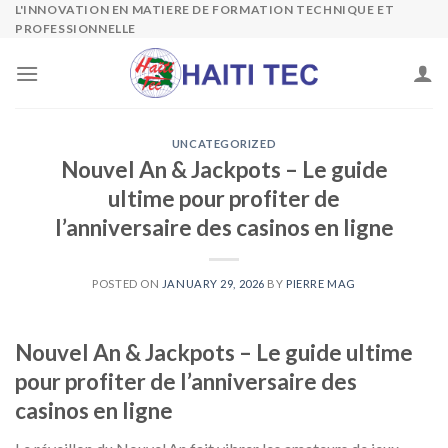
Skip
L'INNOVATION EN MATIERE DE FORMATION TECHNIQUE ET
PROFESSIONNELLE
to
content
UNCATEGORIZED
Nouvel An & Jackpots – Le guide
ultime pour profiter de
l’anniversaire des casinos en ligne
POSTED ON
JANUARY 29, 2026
BY
PIERRE MAG
Nouvel An & Jackpots – Le guide ultime
pour profiter de l’anniversaire des
casinos en ligne