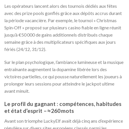
Les opérateurs lancent alors des tournois dédiés aux fêtes
avec des prize pools gonflés grâce aux dépôts accrus durant
la période vacancière. Par exemple, le tournoi « Christmas
Spin‑Off » proposé sur plusieurs casino fiable en ligne réunit
jusqu’à €50 000 de gains additionnels distribués chaque
semaine grâce à des multiplicateurs spécifiques aux jours
fériés (24/12, 31/12).
Sur le plan psychologique, l’ambiance lumineuse et la musique
entraînante augmentent la dopamine libérée lors des
victoires partielles, ce qui pousse naturellement les joueurs à
prolonger leurs sessions pour atteindre le jackpot ultime
avant minuit.
Le profil du gagnant : compétences, habitudes
et état d’esprit – ≈ 260 mots
Avant son triomphe LuckyElf avait déjà cinq ans d’expérience
régulière sur divers sites européens classés parmi les