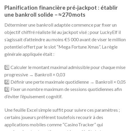
Planification financière pré‑jackpot : établir
une bankroll solide – ≈ 270 mots
Déterminer une bankroll adaptée commence par fixer un
objectif chiffré réaliste lié au jackpot visé ; pour LuckyElf il
s’agissait d’atteindre au moins €5 000 avant de viser le million
potentiel offert par le slot “Mega Fortune Xmas”. La règle
générale appliquée était :
1️⃣ Calculer le montant maximal admissible pour chaque mise
progressive → Bankroll × 0,03
2️⃣ Définir une perte maximale quotidienne → Bankroll × 0,05
3️⃣ Fixer un nombre maximum de sessions quotidiennes afin
d’éviter l’épuisement cognitif.
Une feuille Excel simple suffit pour suivre ces paramètres ;
certains joueurs préfèrent toutefois recourir à des
applications mobiles comme “CasinoTracker” qui