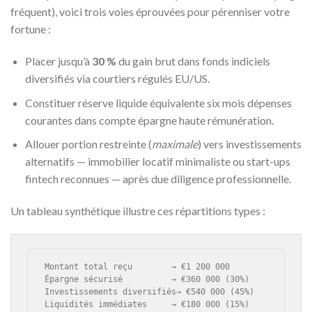
fréquent), voici trois voies éprouvées pour pérenniser votre
fortune :
Placer jusqu’à
30 %
du gain brut dans fonds indiciels
diversifiés via courtiers régulés EU/US.
Constituer réserve liquide équivalente six mois dépenses
courantes dans compte épargne haute rémunération.
Allouer portion restreinte (
maximale
) vers investissements
alternatifs — immobilier locatif minimaliste ou start-ups
fintech reconnues — après due diligence professionnelle.
Un tableau synthétique illustre ces répartitions types :
Montant total reçu        → €1 200 000

Épargne sécurisé          → €360 000 (30%)

Investissements diversifiés→ €540 000 (45%)

Liquidités immédiates     → €180 000 (15%)
