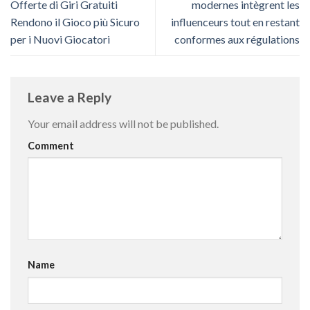
Offerte di Giri Gratuiti
modernes intègrent les
Rendono il Gioco più Sicuro
influenceurs tout en restant
per i Nuovi Giocatori
conformes aux régulations
Leave a Reply
Your email address will not be published.
Comment
Name