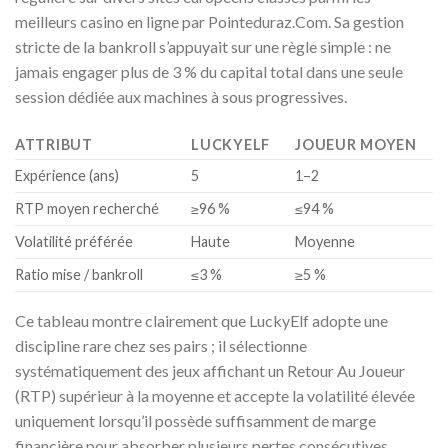
meilleurs casino en ligne par Pointeduraz.Com. Sa gestion
stricte de la bankroll s’appuyait sur une règle simple : ne
jamais engager plus de 3 % du capital total dans une seule
session dédiée aux machines à sous progressives.
ATTRIBUT
LUCKYELF
JOUEUR MOYEN
Expérience (ans)
5
1–2
RTP moyen recherché
≥96 %
≤94 %
Volatilité préférée
Haute
Moyenne
Ratio mise / bankroll
≤3 %
≥5 %
Ce tableau montre clairement que LuckyElf adopte une
discipline rare chez ses pairs ; il sélectionne
systématiquement des jeux affichant un Retour Au Joueur
(RTP) supérieur à la moyenne et accepte la volatilité élevée
uniquement lorsqu’il possède suffisamment de marge
financière pour absorber plusieurs pertes consécutives.