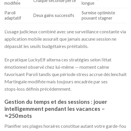
Chaque seconde perte
modifiée
longue
Paroli
Surmise optimiste
Deux gains successifs
adaptatif
pouvant stagner
L’usage judicieux combiné avec une surveillance constante via
application mobile assurait que jamais aucune session ne
dépassât les seuils budgétaires préétablis.
En pratique LuckyElf alterna ces stratégies selon l’état
émotionnel observé chez lui-même — moment calme
favorisant Paroli tandis que période stress accrue déclenchait
Martingale modifiée mais toujours encadrée par ses
stops‑loss définis précédemment.
Gestion du temps et des sessions : jouer
intelligemment pendant les vacances –
≈ 250 mots
Planifier ses plages horaires constitue autant votre garde-fou