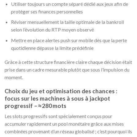
Utiliser toujours un compte séparé dédié aux jeux afin de
protéger ses finances personnelles
Réviser mensuellement la taille optimale de la bankroll
selon l’évolution du RTP moyen observé
Mettre en place alertes push sur mobile dès que la perte
quotidienne dépasse la limite prédéfinie
Grâce à cette structure financière claire chaque décision était
prise dans un cadre mesurable plutôt que sous l’impulsion du
moment.
Choix du jeu et optimisation des chances :
focus sur les machines à sous à jackpot
progressif – ≈ 280 mots
Les slots progressifs sont spécialement conçus pour
accumuler rapidement un pool monétaire grâce aux mises
combinées provenant d’un réseau globalisé ; c’est pourquoi ils