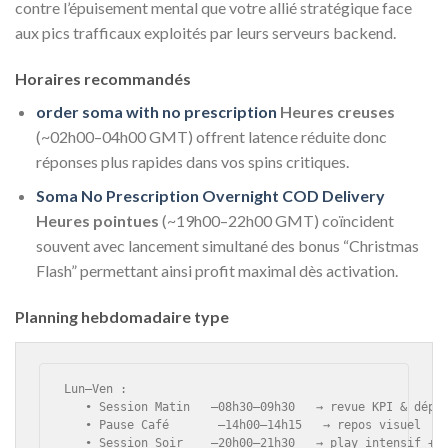
contre l’épuisement mental que votre allié stratégique face
aux pics trafficaux exploités par leurs serveurs backend.
Horaires recommandés
order soma with no prescription
Heures creuses
(~02h00–04h00 GMT) offrent latence réduite donc
réponses plus rapides dans vos spins critiques.
Soma No Prescription Overnight COD Delivery
Heures pointues
(~19h00–22h00 GMT) coïncident
souvent avec lancement simultané des bonus “Christmas
Flash” permettant ainsi profit maximal dès activation.
Planning hebdomadaire type
Lun–Ven :

   • Session Matin   –08h30–09h30   → revue KPI & dépôt
   • Pause Café       –14h00–14h15   → repos visuel

   • Session Soir    –20h00–21h30   → play intensif + s