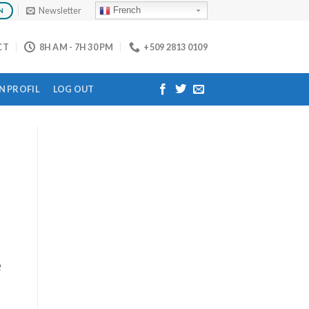
Newsletter
French
N
CT
8H AM - 7H 30 PM
+509 2813 0109
 PROFIL
LOG OUT
e