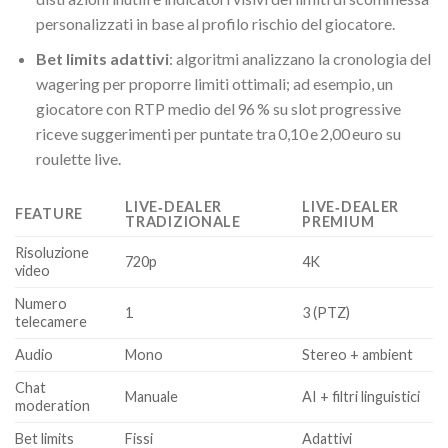
personalizzati in base al profilo rischio del giocatore.
Bet limits adattivi
: algoritmi analizzano la cronologia del
wagering per proporre limiti ottimali; ad esempio, un
giocatore con RTP medio del 96 % su slot progressive
riceve suggerimenti per puntate tra 0,10 e 2,00 euro su
roulette live.
LIVE‑DEALER
LIVE‑DEALER
FEATURE
TRADIZIONALE
PREMIUM
Risoluzione
720p
4K
video
Numero
1
3 (PTZ)
telecamere
Audio
Mono
Stereo + ambient
Chat
Manuale
AI + filtri linguistici
moderation
Bet limits
Fissi
Adattivi