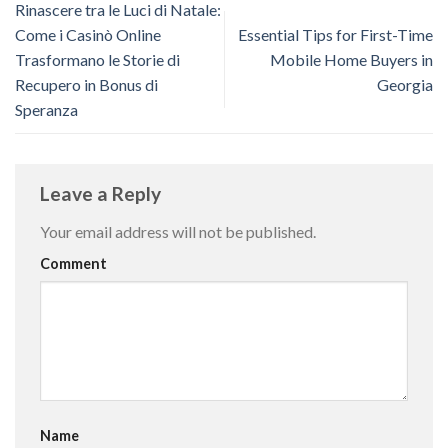
Rinascere tra le Luci di Natale:
Come i Casinò Online
Essential Tips for First-Time
Trasformano le Storie di
Mobile Home Buyers in
Recupero in Bonus di
Georgia
Speranza
Leave a Reply
Your email address will not be published.
Comment
Name