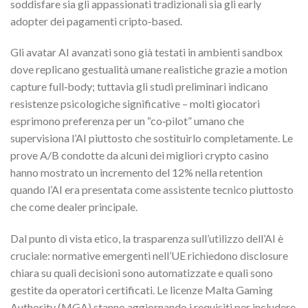
soddisfare sia gli appassionati tradizionali sia gli early
adopter dei pagamenti cripto‑based.
Gli avatar AI avanzati sono già testati in ambienti sandbox
dove replicano gestualità umane realistiche grazie a motion
capture full‑body; tuttavia gli studi preliminari indicano
resistenze psicologiche significative – molti giocatori
esprimono preferenza per un “co‑pilot” umano che
supervisiona l’AI piuttosto che sostituirlo completamente. Le
prove A/B condotte da alcuni dei migliori crypto casino
hanno mostrato un incremento del 12% nella retention
quando l’AI era presentata come assistente tecnico piuttosto
che come dealer principale.
Dal punto di vista etico, la trasparenza sull’utilizzo dell’AI è
cruciale: normative emergenti nell’UE richiedono disclosure
chiara su quali decisioni sono automatizzate e quali sono
gestite da operatori certificati. Le licenze Malta Gaming
Authority (MGA) stanno aggiornando i requisiti per includere