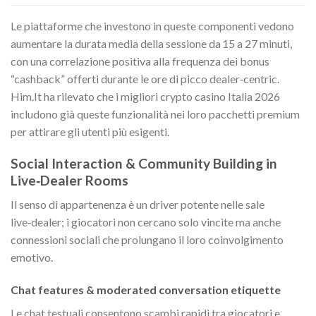
Le piattaforme che investono in queste componenti vedono
aumentare la durata media della sessione da 15 a 27 minuti,
con una correlazione positiva alla frequenza dei bonus
“cashback” offerti durante le ore di picco dealer‑centric.
Him.It ha rilevato che i migliori crypto casino Italia 2026
includono già queste funzionalità nei loro pacchetti premium
per attirare gli utenti più esigenti.
Social Interaction & Community Building in
Live‑Dealer Rooms
Il senso di appartenenza è un driver potente nelle sale
live‑dealer; i giocatori non cercano solo vincite ma anche
connessioni sociali che prolungano il loro coinvolgimento
emotivo.
Chat features & moderated conversation etiquette
Le chat testuali consentono scambi rapidi tra giocatori e