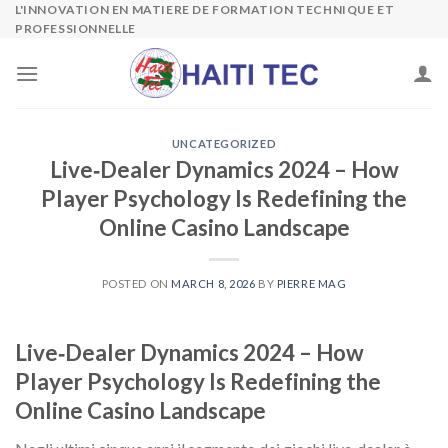
Skip
L'INNOVATION EN MATIERE DE FORMATION TECHNIQUE ET
PROFESSIONNELLE
to
content
UNCATEGORIZED
Live‑Dealer Dynamics 2024 – How
Player Psychology Is Redefining the
Online Casino Landscape
POSTED ON
MARCH 8, 2026
BY
PIERRE MAG
Live‑Dealer Dynamics 2024 – How
Player Psychology Is Redefining the
Online Casino Landscape