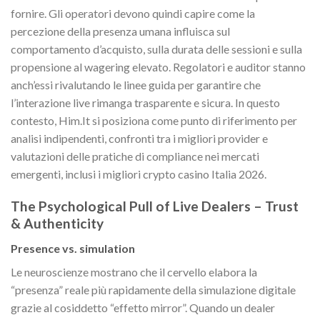
fornire. Gli operatori devono quindi capire come la
percezione della presenza umana influisca sul
comportamento d’acquisto, sulla durata delle sessioni e sulla
propensione al wagering elevato. Regolatori e auditor stanno
anch’essi rivalutando le linee guida per garantire che
l’interazione live rimanga trasparente e sicura. In questo
contesto, Him.It si posiziona come punto di riferimento per
analisi indipendenti, confronti tra i migliori provider e
valutazioni delle pratiche di compliance nei mercati
emergenti, inclusi i migliori crypto casino Italia 2026.
The Psychological Pull of Live Dealers – Trust
& Authenticity
Presence vs. simulation
Le neuroscienze mostrano che il cervello elabora la
“presenza” reale più rapidamente della simulazione digitale
grazie al cosiddetto “effetto mirror”. Quando un dealer