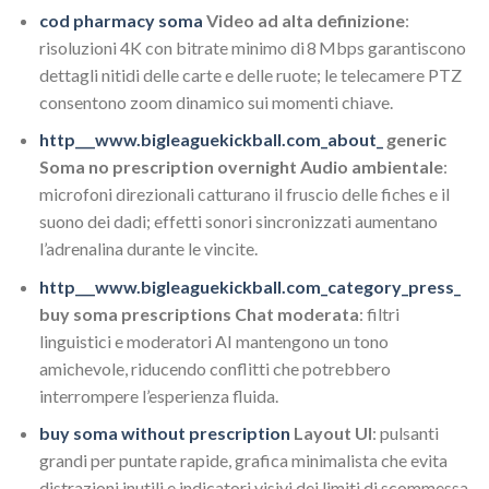
cod pharmacy soma
Video ad alta definizione
:
risoluzioni 4K con bitrate minimo di 8 Mbps garantiscono
dettagli nitidi delle carte e delle ruote; le telecamere PTZ
consentono zoom dinamico sui momenti chiave.
http___www.bigleaguekickball.com_about_
generic
Soma no prescription overnight Audio ambientale
:
microfoni direzionali catturano il fruscio delle fiches e il
suono dei dadi; effetti sonori sincronizzati aumentano
l’adrenalina durante le vincite.
http___www.bigleaguekickball.com_category_press_
buy soma prescriptions Chat moderata
: filtri
linguistici e moderatori AI mantengono un tono
amichevole, riducendo conflitti che potrebbero
interrompere l’esperienza fluida.
buy soma without prescription
Layout UI
: pulsanti
grandi per puntate rapide, grafica minimalista che evita
distrazioni inutili e indicatori visivi dei limiti di scommessa