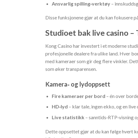
Ansvarlig spilling‑verktøy
– innskuddsgr
Disse funksjonene gjør at du kan fokusere på
Studioet bak live casino –
Kong Casino har investert i et moderne stu
profesjonelle dealere fra ulike land. Hver bo
med kameraer som gir deg flere vinkler. Dett
som øker transparensen.
Kamera‑ og lydoppsett
Fire kameraer per bord
– én over borde
HD‑lyd
– klar tale, ingen ekko, og en liv
Live statistikk
– sanntids‑RTP‑visning og
Dette oppsettet gjør at du kan følge hvert k