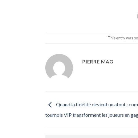
This entry was po
PIERRE MAG
Quand la fidélité devient un atout : co
tournois VIP transforment les joueurs en ga