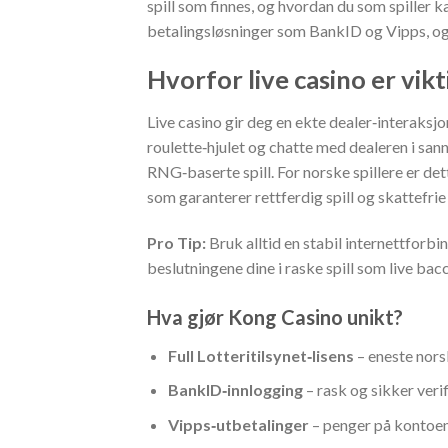
spill som finnes, og hvordan du som spiller k
betalingsløsninger som BankID og Vipps, og h
Hvorfor live casino er vikt
Live casino gir deg en ekte dealer‑interaksjo
roulette‑hjulet og chatte med dealeren i sannt
RNG‑baserte spill. For norske spillere er det
som garanterer rettferdig spill og skattefrie
Pro Tip:
Bruk alltid en stabil internettforbind
beslutningene dine i raske spill som live bac
Hva gjør Kong Casino unikt?
Full Lotteritilsynet‑lisens
– eneste nors
BankID‑innlogging
– rask og sikker veri
Vipps‑utbetalinger
– penger på kontoen 