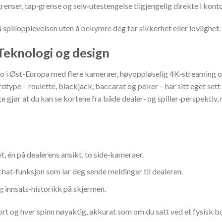
enser, tap‑grense og selv‑utestengelse tilgjengelig direkte i kont
 spillopplevelsen uten å bekymre deg for sikkerhet eller lovlighet.
 Teknologi og design
dio i Øst-Europa med flere kameraer, høyoppløselig 4K‑streaming 
rdtype – roulette, blackjack, baccarat og poker – har sitt eget sett
e gjør at du kan se kortene fra både dealer‑ og spiller‑perspektiv,
t, én på dealerens ansikt, to side‑kameraer.
e chat‑funksjon som lar deg sende meldinger til dealeren.
 innsats‑historikk på skjermen.
ort og hver spinn nøyaktig, akkurat som om du satt ved et fysisk b