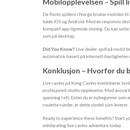
Mobilopplevelsen – Spill l
De fleste spillere i Norge bruker mobilen til
både iOS og Android. Med en responsiv desi
kompakt app‑lignende visning. Du kan sette i
som på desktop.
Did You Know?
Live dealer‑spill på mobil b
automatisk basert på internett‑hastigheten d
Konklusjon – Hvorfor du b
Live casino på Kong Casino kombinerer lovli
profesjonell studio‑opplevelse. Med ansvarli
spenning i ett. Enten du er nybegynner som øn
roulette‑runder, er dette stedet som leverer.
Ready to experience these benefits? Start y
exhilarating live casino adventure today.