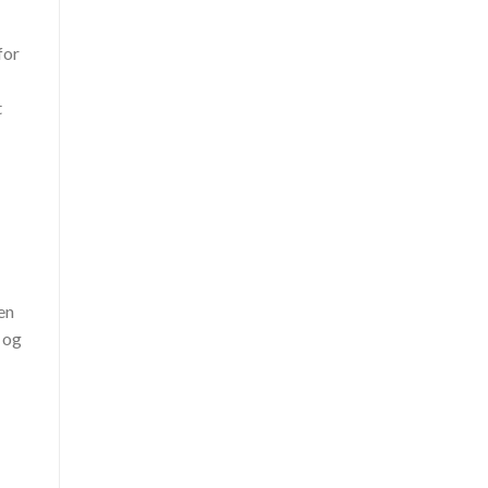
for
t
en
 og