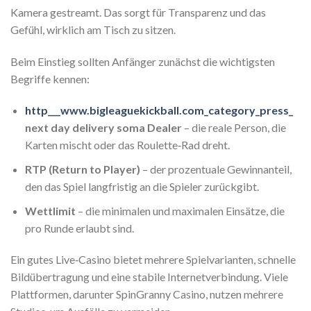
Kamera gestreamt. Das sorgt für Transparenz und das
Gefühl, wirklich am Tisch zu sitzen.
Beim Einstieg sollten Anfänger zunächst die wichtigsten
Begriffe kennen:
http___www.bigleaguekickball.com_category_press_
next day delivery soma Dealer
– die reale Person, die
Karten mischt oder das Roulette‑Rad dreht.
RTP (Return to Player)
– der prozentuale Gewinnanteil,
den das Spiel langfristig an die Spieler zurückgibt.
Wettlimit
– die minimalen und maximalen Einsätze, die
pro Runde erlaubt sind.
Ein gutes Live‑Casino bietet mehrere Spielvarianten, schnelle
Bildübertragung und eine stabile Internetverbindung. Viele
Plattformen, darunter SpinGranny Casino, nutzen mehrere