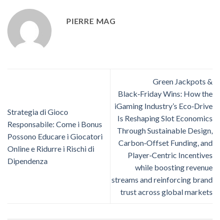
PIERRE MAG
Green Jackpots &
Black‑Friday Wins: How the
iGaming Industry’s Eco‑Drive
Strategia di Gioco
Is Reshaping Slot Economics
Responsabile: Come i Bonus
Through Sustainable Design,
Possono Educare i Giocatori
Carbon‑Offset Funding, and
Online e Ridurre i Rischi di
Player‑Centric Incentives
Dipendenza
while boosting revenue
streams and reinforcing brand
trust across global markets