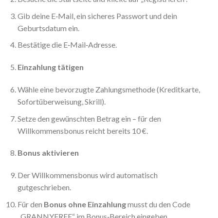
Gib deine E‑Mail, ein sicheres Passwort und dein
Geburtsdatum ein.
Bestätige die E‑Mail‑Adresse.
Einzahlung tätigen
Wähle eine bevorzugte Zahlungsmethode (Kreditkarte,
Sofortüberweisung, Skrill).
Setze den gewünschten Betrag ein – für den
Willkommensbonus reicht bereits 10 €.
Bonus aktivieren
Der Willkommensbonus wird automatisch
gutgeschrieben.
Für den
Bonus ohne Einzahlung
musst du den Code
„GRANNYFREE“ im Bonus‑Bereich eingeben.