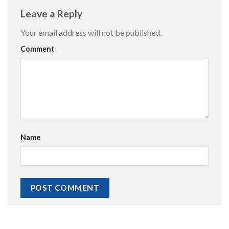
Leave a Reply
Your email address will not be published.
Comment
Name