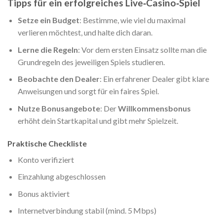
Tipps für ein erfolgreiches Live‑Casino‑Spiel
Setze ein Budget
: Bestimme, wie viel du maximal
verlieren möchtest, und halte dich daran.
Lerne die Regeln
: Vor dem ersten Einsatz sollte man die
Grundregeln des jeweiligen Spiels studieren.
Beobachte den Dealer
: Ein erfahrener Dealer gibt klare
Anweisungen und sorgt für ein faires Spiel.
Nutze Bonusangebote
: Der
Willkommensbonus
erhöht dein Startkapital und gibt mehr Spielzeit.
Praktische Checkliste
Konto verifiziert
Einzahlung abgeschlossen
Bonus aktiviert
Internetverbindung stabil (mind. 5 Mbps)