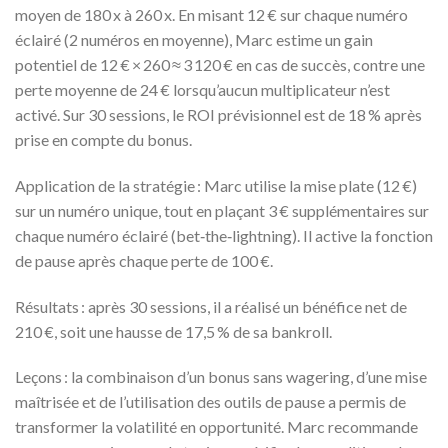
moyen de 180 x à 260 x. En misant 12 € sur chaque numéro
éclairé (2 numéros en moyenne), Marc estime un gain
potentiel de 12 € × 260 ≈ 3 120 € en cas de succès, contre une
perte moyenne de 24 € lorsqu’aucun multiplicateur n’est
activé. Sur 30 sessions, le ROI prévisionnel est de 18 % après
prise en compte du bonus.
Application de la stratégie : Marc utilise la mise plate (12 €)
sur un numéro unique, tout en plaçant 3 € supplémentaires sur
chaque numéro éclairé (bet‑the‑lightning). Il active la fonction
de pause après chaque perte de 100 €.
Résultats : après 30 sessions, il a réalisé un bénéfice net de
210 €, soit une hausse de 17,5 % de sa bankroll.
Leçons : la combinaison d’un bonus sans wagering, d’une mise
maîtrisée et de l’utilisation des outils de pause a permis de
transformer la volatilité en opportunité. Marc recommande