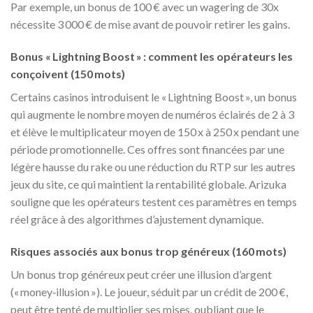
Par exemple, un bonus de 100 € avec un wagering de 30x
nécessite 3 000 € de mise avant de pouvoir retirer les gains.
Bonus « Lightning Boost » : comment les opérateurs les
conçoivent (150 mots)
Certains casinos introduisent le « Lightning Boost », un bonus
qui augmente le nombre moyen de numéros éclairés de 2 à 3
et élève le multiplicateur moyen de 150 x à 250 x pendant une
période promotionnelle. Ces offres sont financées par une
légère hausse du rake ou une réduction du RTP sur les autres
jeux du site, ce qui maintient la rentabilité globale. Arizuka
souligne que les opérateurs testent ces paramètres en temps
réel grâce à des algorithmes d’ajustement dynamique.
Risques associés aux bonus trop généreux (160 mots)
Un bonus trop généreux peut créer une illusion d’argent
(« money‑illusion »). Le joueur, séduit par un crédit de 200 €,
peut être tenté de multiplier ses mises, oubliant que le