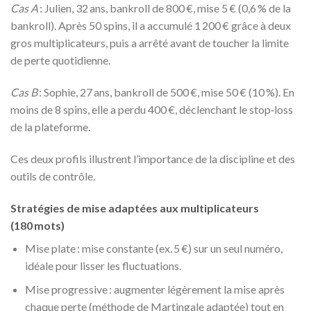
Cas A
: Julien, 32 ans, bankroll de 800 €, mise 5 € (0,6 % de la
bankroll). Après 50 spins, il a accumulé 1 200 € grâce à deux
gros multiplicateurs, puis a arrêté avant de toucher la limite
de perte quotidienne.
Cas B
: Sophie, 27 ans, bankroll de 500 €, mise 50 € (10 %). En
moins de 8 spins, elle a perdu 400 €, déclenchant le stop‑loss
de la plateforme.
Ces deux profils illustrent l’importance de la discipline et des
outils de contrôle.
Stratégies de mise adaptées aux multiplicateurs
(180 mots)
Mise plate : mise constante (ex. 5 €) sur un seul numéro,
idéale pour lisser les fluctuations.
Mise progressive : augmenter légèrement la mise après
chaque perte (méthode de Martingale adaptée) tout en