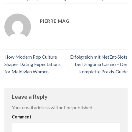
PIERRE MAG
How Modern Pop Culture
Erfolgreich mit NetEnt‑Slots
Shapes Dating Expectations
bei Dragonia Casino – Der
for Maldivian Women
komplette Praxis‑Guide
Leave a Reply
Your email address will not be published.
Comment