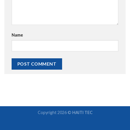
Name
Copyright 2026 ©
HAITI TEC