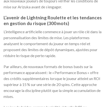
aux nouveaux joueurs de toujours vérifier les conditions de
mise sur Arizuka avant de s’engager.
L’avenir de Lightning Roulette et les tendances
en gestion du risque (300 mots)
L’intelligence artificielle commence à jouer un rôle clé dans la
personnalisation des limites de mise. Les plateformes
analysent le comportement du joueur en temps réel et
proposent des limites de dépôt dynamiques, ajustées pour
réduire le risque de perte rapide.
Par ailleurs, de nouveaux formats de bonus basés sur la
performance apparaissent : le « Performance Bonus » offre
des crédits supplémentaires lorsque le joueur atteint un ROI
supérieur à 15 % sur une série de 20 spins. Cette approche
encourage la discipline plutôt que la simple accumulation de
mises.