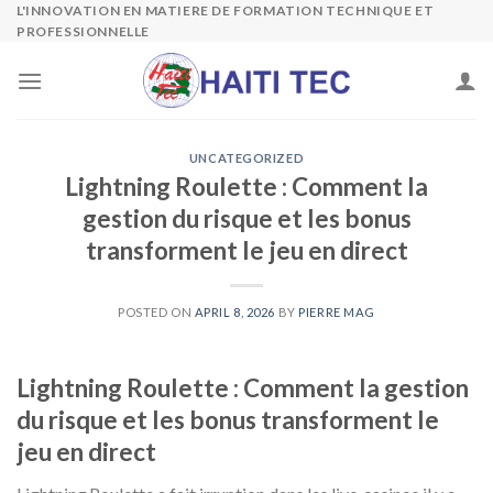
Skip
L'INNOVATION EN MATIERE DE FORMATION TECHNIQUE ET
PROFESSIONNELLE
to
content
UNCATEGORIZED
Lightning Roulette : Comment la
gestion du risque et les bonus
transforment le jeu en direct
POSTED ON
APRIL 8, 2026
BY
PIERRE MAG
Lightning Roulette : Comment la gestion
du risque et les bonus transforment le
jeu en direct