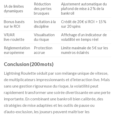
Réduction
Ajustement automatique du
IA de limites
des pertes
plafond de mise à 2 % de la
dynamiques
brusques
bankroll
Bonus basés
Incitation à la
Crédit de 20 € si ROI > 15 %
sur le ROI
discipline
sur 20 spins
VR/AR
Visualisation
Affichage d’un indicateur de
live‑roulette
du risque
volatilité en temps réel
Réglementation
Protection
Limite maximale de 5 € sur les
européenne
accrue
numéros éclairés
Conclusion (200 mots)
Lightning Roulette séduit par son mélange unique de vitesse,
de multiplicateurs impressionnants et d’interaction live. Mais
sans une gestion rigoureuse du risque, la volatilité peut
rapidement transformer une soirée divertissante en une perte
importante. En combinant une bankroll bien calibrée, des
stratégies de mise adaptées et les outils de pause ou
d’auto‑exclusion, les joueurs peuvent maîtriser les