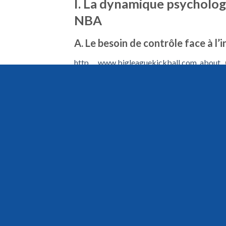
I. La dynamique psychologi
NBA
A. Le besoin de contrôle face à l’
http___www.bigleaguekickball.com_about_
dans la phase décisive, l’incertitude devient
best‑of‑seven. Les fans ressentent alors un be
pouvaient influer sur le résultat grâce à leu
active d’informations statistiques – taux de ré
historique des confrontations – afin d’établi
fondamentalement aléatoire.
B. Biais d’optimisme et identifica
http___www.bigleaguekickball.com_about_
manifeste fortement lorsqu’un MVP ou une f
médiatique. Les parieurs tendent à surestime
performances individuelles brillantes du jou