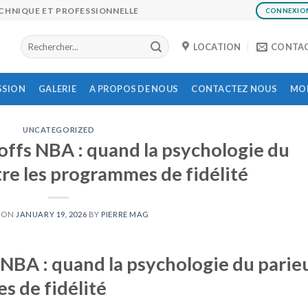
ECHNIQUE ET PROFESSIONNELLE
CONNEXIO
LOCATION
CONTA
SSION
GALERIE
A PROPOS DE NOUS
CONTACTEZ NOUS
MON
UNCATEGORIZED
ayoffs NBA : quand la psychologie du
re les programmes de fidélité
 ON
JANUARY 19, 2026
BY
PIERRE MAG
s NBA : quand la psychologie du parie
s de fidélité