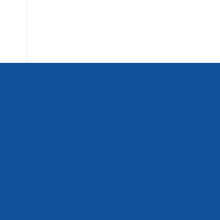
he
es