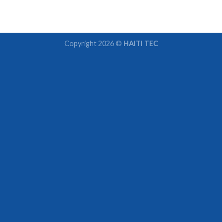
Copyright 2026 ©
HAITI TEC