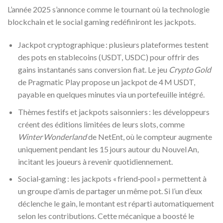
L’année 2025 s’annonce comme le tournant où la technologie
blockchain et le social gaming redéfiniront les jackpots.
Jackpot cryptographique : plusieurs plateformes testent
des pots en stablecoins (USDT, USDC) pour offrir des
gains instantanés sans conversion fiat. Le jeu
Crypto Gold
de Pragmatic Play propose un jackpot de 4 M USDT,
payable en quelques minutes via un portefeuille intégré.
Thèmes festifs et jackpots saisonniers : les développeurs
créent des éditions limitées de leurs slots, comme
Winter Wonderland
de NetEnt, où le compteur augmente
uniquement pendant les 15 jours autour du Nouvel An,
incitant les joueurs à revenir quotidiennement.
Social‑gaming : les jackpots « friend‑pool » permettent à
un groupe d’amis de partager un même pot. Si l’un d’eux
déclenche le gain, le montant est réparti automatiquement
selon les contributions. Cette mécanique a boosté le