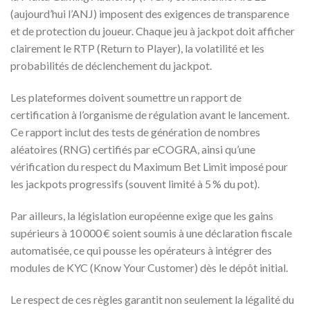
(aujourd’hui l’ANJ) imposent des exigences de transparence
et de protection du joueur. Chaque jeu à jackpot doit afficher
clairement le RTP (Return to Player), la volatilité et les
probabilités de déclenchement du jackpot.
Les plateformes doivent soumettre un rapport de
certification à l’organisme de régulation avant le lancement.
Ce rapport inclut des tests de génération de nombres
aléatoires (RNG) certifiés par eCOGRA, ainsi qu’une
vérification du respect du Maximum Bet Limit imposé pour
les jackpots progressifs (souvent limité à 5 % du pot).
Par ailleurs, la législation européenne exige que les gains
supérieurs à 10 000 € soient soumis à une déclaration fiscale
automatisée, ce qui pousse les opérateurs à intégrer des
modules de KYC (Know Your Customer) dès le dépôt initial.
Le respect de ces règles garantit non seulement la légalité du