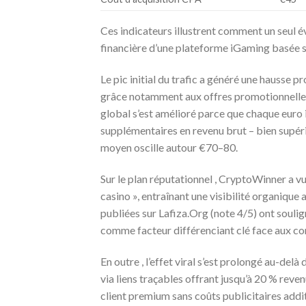
Ces indicateurs illustrent comment un seul 
financière d’une plateforme iGaming basée 
Le pic initial du trafic a généré une hausse 
grâce notamment aux offres promotionnelles 
global s’est amélioré parce que chaque euro 
supplémentaires en revenu brut – bien supér
moyen oscille autour €70–80.
Sur le plan réputationnel , CryptoWinner a v
casino », entraînant une visibilité organiqu
publiées sur Lafiza.Org (note 4/5) ont souli
comme facteur différenciant clé face aux c
En outre , l’effet viral s’est prolongé au-delà 
via liens traçables offrant jusqu’à 20 % reve
client premium sans coûts publicitaires additi