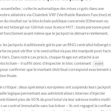
 essentielles : collecte automatique des mises crypto dans une
ombre aléatoire via Chainlink VRF (Verifiable Random Function) et
ion du résultat sur la blockchain publique concernée (Ethereum ou
et est hébergé sur GitHub sous licence MIT ; toute personne peut
pel fonctionnel avant même que le jackpot ne démarre réellement.
 les jackpots traditionnels gérés par un RNG centralisé hébergé s
tie ne peut vérifier si le seed utilisé n’a pas été manipulé post‑fact
l tiers. Dans notre cas précis, chaque tirage est attaché à un
blockchain – il suffit donc d’inspecter le bloc contenant
event
pour confirmer que le montant distribué correspond exactement 
ion finale.
oin critique : deux opérateurs européens ont suspendu leurs jackpot
aille logique permettant aux administrateurs internes d’injecter
ntrôlaient plus de 50 % du pool total via leur adresse maître multi
rs un contrat immutable sans backdoor – ils ont regagné la confia