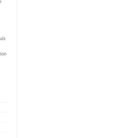
s
uis
ion