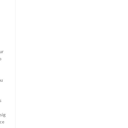
ur
o
au
s
‑sig
nce