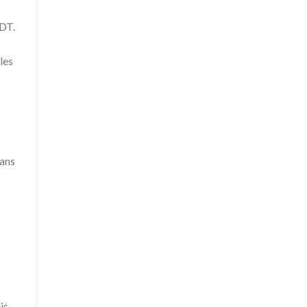
SDT.
les
sans
is