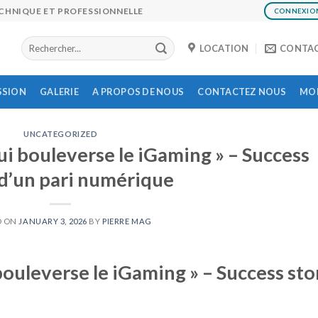
ECHNIQUE ET PROFESSIONNELLE
CONNEXIO
LOCATION
CONTA
SSION
GALERIE
A PROPOS DE NOUS
CONTACTEZ NOUS
MON
UNCATEGORIZED
ui bouleverse le iGaming » – Success
 d’un pari numérique
D ON
JANUARY 3, 2026
BY
PIERRE MAG
bouleverse le iGaming » – Success sto