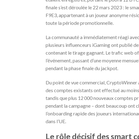
finale s’est déroulée le 22 mars 2023 : le s
F9E3, appartenant à un joueur anonyme résid
toute la période promotionnelle.
La communauté a immédiatement réagi avec 
plusieurs influenceurs iGaming ont publié de
contenant le tirage gagnant. Le trafic web of
l’événement, passant d’une moyenne mensuell
pendant la phase finale du jackpot.
Du point de vue commercial, CryptoWinner a 
des comptes existants ont effectué au moins
tandis que plus 12 000 nouveaux comptes pr
pendant la campagne – dont beaucoup ont choi
l’onboarding rapide des joueurs internationa
dans l’UE.
Le rôle décisif des smart 