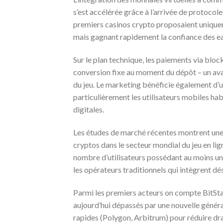
s’est accélérée grâce à l’arrivée de protocol
premiers casinos crypto proposaient unique
mais gagnant rapidement la confiance des ear
Sur le plan technique, les paiements via bloc
conversion fixe au moment du dépôt – un avan
du jeu. Le marketing bénéficie également d’un
particulièrement les utilisateurs mobiles ha
digitales.
Les études de marché récentes montrent une
cryptos dans le secteur mondial du jeu en li
nombre d’utilisateurs possédant au moins un 
les opérateurs traditionnels qui intègrent 
Parmi les premiers acteurs on compte BitStar
aujourd’hui dépassés par une nouvelle généra
rapides (Polygon, Arbitrum) pour réduire dra