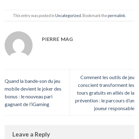
This entry was posted in
Uncategorized
. Bookmark the
permalink
.
PIERRE MAG
Comment les outils de jeu
Quand la bande‑son du jeu
conscient transforment les
mobile devient le joker des
tours gratuits en alliés de la
bonus : le nouveau pari
prévention : le parcours d’un
gagnant de l’iGaming
joueur responsable
Leave a Reply