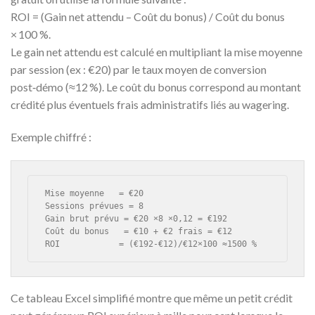
ROI = (Gain net attendu – Coût du bonus) / Coût du bonus
× 100 %.
Le gain net attendu est calculé en multipliant la mise moyenne
par session (ex : €20) par le taux moyen de conversion
post‑démo (≈12 %). Le coût du bonus correspond au montant
crédité plus éventuels frais administratifs liés au wagering.
Exemple chiffré :
Mise moyenne   = €20

Sessions prévues = 8

Gain brut prévu = €20 ×8 ×0,12 = €192

Coût du bonus   = €10 + €2 frais = €12

Ce tableau Excel simplifié montre que même un petit crédit