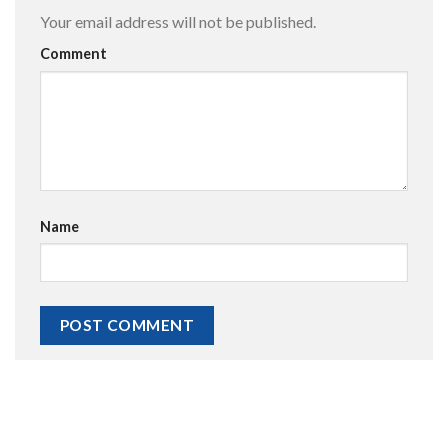
Your email address will not be published.
Comment
Name