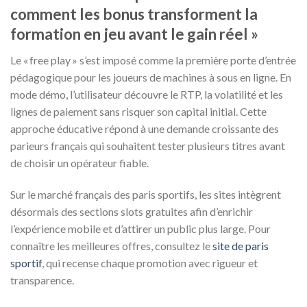
comment les bonus transforment la
formation en jeu avant le gain réel »
Le « free play » s’est imposé comme la première porte d’entrée
pédagogique pour les joueurs de machines à sous en ligne. En
mode démo, l’utilisateur découvre le RTP, la volatilité et les
lignes de paiement sans risquer son capital initial. Cette
approche éducative répond à une demande croissante des
parieurs français qui souhaitent tester plusieurs titres avant
de choisir un opérateur fiable.
Sur le marché français des paris sportifs, les sites intègrent
désormais des sections slots gratuites afin d’enrichir
l’expérience mobile et d’attirer un public plus large. Pour
connaître les meilleures offres, consultez le
site de paris
sportif
, qui recense chaque promotion avec rigueur et
transparence.