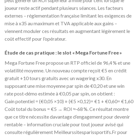
peut générer un ROI supérieur à mille pour cent lorsque le
joueur reste actif pendant plusieurs séances. Les facteurs
externes – réglementation française limitant les exigences de
mise à x35 au maximum et TVA applicable aux gains –
viennent moduler ces résultats en augmentant légèrement le
coût effectif pour l’opérateur.
Étude de cas pratique : le slot « Mega Fortune Free »
Mega Fortune Free propose un RTP officiel de 96,4 % et une
volatilité moyenne. Un nouveau compte reçoit €5 en crédit
gratuit +10 tours gratuits avec un wagering x30. En
supposant une mise moyenne par spin de €0,20 et une win
rate post‑démo estimée à €0,05 par spin, on obtient :
Gain potentiel = (€0,05 ×10) + (€5 ×0,12)= €1 + €0,60= €1,60
Coût total du bonus = €5 → ROI ≈‑68 %. Ce résultat montre
que ce titre nécessite davantage d’engagement pour devenir
rentable – information cruciale pour tout joueur avisé qui
consulte régulièrement Meilleurssitesparissportifs.Fr pour