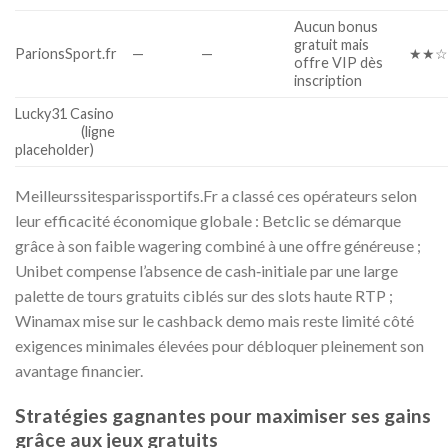
Aucun bonus
gratuit mais
ParionsSport.fr
—
—
★★
offre VIP dès
inscription
Lucky31 Casino
(ligne
placeholder)
Meilleurssitesparissportifs.Fr a classé ces opérateurs selon
leur efficacité économique globale : Betclic se démarque
grâce à son faible wagering combiné à une offre généreuse ;
Unibet compense l’absence de cash‑initiale par une large
palette de tours gratuits ciblés sur des slots haute RTP ;
Winamax mise sur le cashback demo mais reste limité côté
exigences minimales élevées pour débloquer pleinement son
avantage financier.
Stratégies gagnantes pour maximiser ses gains
grâce aux jeux gratuits