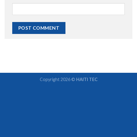
Copyright 2026 ©
HAITI TEC