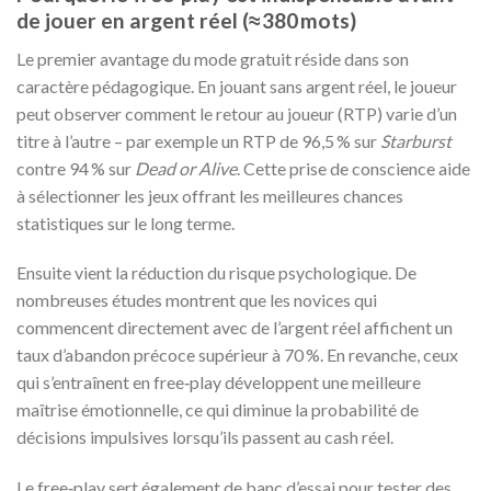
de jouer en argent réel (≈ 380 mots)
Le premier avantage du mode gratuit réside dans son
caractère pédagogique. En jouant sans argent réel, le joueur
peut observer comment le retour au joueur (RTP) varie d’un
titre à l’autre – par exemple un RTP de 96,5 % sur
Starburst
contre 94 % sur
Dead or Alive
. Cette prise de conscience aide
à sélectionner les jeux offrant les meilleures chances
statistiques sur le long terme.
Ensuite vient la réduction du risque psychologique. De
nombreuses études montrent que les novices qui
commencent directement avec de l’argent réel affichent un
taux d’abandon précoce supérieur à 70 %. En revanche, ceux
qui s’entraînent en free‑play développent une meilleure
maîtrise émotionnelle, ce qui diminue la probabilité de
décisions impulsives lorsqu’ils passent au cash réel.
Le free‑play sert également de banc d’essai pour tester des