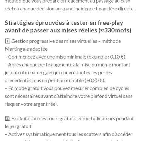
méthodique vous prépare efficacement au passage au cash
réel où chaque décision aura une incidence financière directe.
Stratégies éprouvées à tester en free‑play
avant de passer aux mises réelles (≈ 330 mots)
1️⃣ Gestion progressive des mises virtuelles – méthode
Martingale adaptée
– Commencez avec une mise minimale (exemple : 0,10 €).
– Après chaque perte augmentez la mise du même montant
jusqu’à obtenir un gain qui couvre toutes les pertes
précédentes plus un petit profit cible (~0,20 €).
– En mode gratuit vous pouvez mesurer combien de cycles
sont nécessaires avant d’atteindre votre plafond virtuel sans
risquer votre argent réel.
2️⃣ Exploitation des tours gratuits et multiplicateurs pendant
le jeu gratuit
– Activez systématiquement tous les scatters afin d’accéder