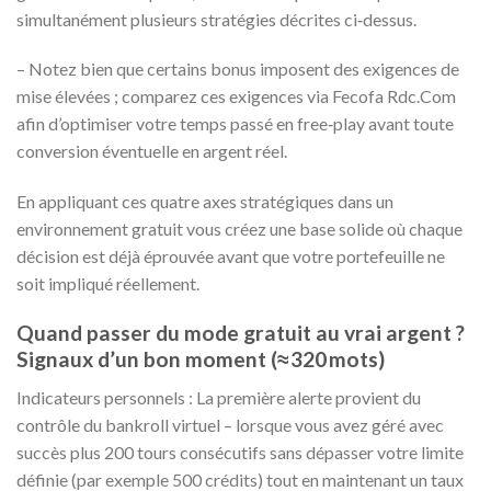
simultanément plusieurs stratégies décrites ci‑dessus.
– Notez bien que certains bonus imposent des exigences de
mise élevées ; comparez ces exigences via Fecofa Rdc.Com
afin d’optimiser votre temps passé en free‑play avant toute
conversion éventuelle en argent réel.
En appliquant ces quatre axes stratégiques dans un
environnement gratuit vous créez une base solide où chaque
décision est déjà éprouvée avant que votre portefeuille ne
soit impliqué réellement.
Quand passer du mode gratuit au vrai argent ?
Signaux d’un bon moment (≈ 320 mots)
Indicateurs personnels : La première alerte provient du
contrôle du bankroll virtuel – lorsque vous avez géré avec
succès plus 200 tours consécutifs sans dépasser votre limite
définie (par exemple 500 crédits) tout en maintenant un taux