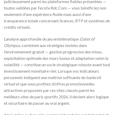
judicieusement parmi les plateformes fiables présentées —
toutes validées par Fecofa Rdc.Com — vous bénéficiez non
seulement d’une expérience fluide mais aussi d’une
transparence totale concernant licences, RTP et systèmes de
crédits virtuels.
L’analyse approfondie du jeu emblématique
Gates of
Olympus
, combinée aux stratégies testées dans
l’environnement gratuit — gestion progressive des mises,
exploitation optimale des tours bonus et adaptation selon la
volatilité — constitue un socle stratégique robuste avant tout
investissement monétaire réel. Lorsque vos indicateurs
personnels indiquent une maîtrise suffisante du bankroll
virtuel et que vous profitez d’offres promotionnelles
attractives proposées par ces sites classés parmi les
meilleurs sites de paris sportifs 2026, il devient alors logique
et sécuritaire de passer au vrai argent.
Ainsi, grâce au free‑play comme laboratoire expérimental et