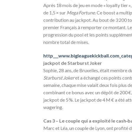
Après 18 mois de jeu en mode « loyalty tier »,
de 1,5 × sur
Mega Fortune
. Ce boost a multip
contribution au jackpot. Au bout de 3 200 tou
premier Français à remporter ce montant. Le p
progression du pool et les points supplément
nombre total de mises.
http___www.bigleaguekickball.com_cate
jackpot de Starburst Joker
Sophie, 28 ans, de Bruxelles, était membre du
Starburst Joker
et a échangé ces points contr
semaine, chaque mise valait deux fois plus de 
combinant ce bonus avec un dépôt de 200 €, e
jackpot de 5 %. Le jackpot de 4 M € a été att
wagering.
Cas 3 – Le couple qui a exploité le cash‑b
Marc et Léa, un couple de Lyon, ont profité