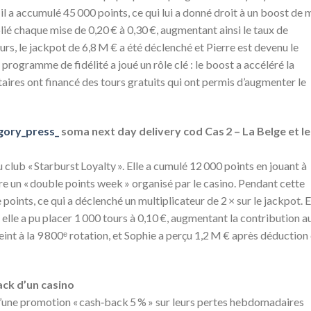
 il a accumulé 45 000 points, ce qui lui a donné droit à un boost de 
lié chaque mise de 0,20 € à 0,30 €, augmentant ainsi le taux de
rs, le jackpot de 6,8 M € a été déclenché et Pierre est devenu le
rogramme de fidélité a joué un rôle clé : le boost a accéléré la
aires ont financé des tours gratuits qui ont permis d’augmenter le
gory_press_
soma next day delivery cod Cas 2 – La Belge et le
 club « Starburst Loyalty ». Elle a cumulé 12 000 points en jouant à
e un « double points week » organisé par le casino. Pendant cette
points, ce qui a déclenché un multiplicateur de 2 × sur le jackpot. 
lle a pu placer 1 000 tours à 0,10 €, augmentant la contribution a
eint à la 9 800ᵉ rotation, et Sophie a perçu 1,2 M € après déduction
ack d’un casino
 d’une promotion « cash‑back 5 % » sur leurs pertes hebdomadaires