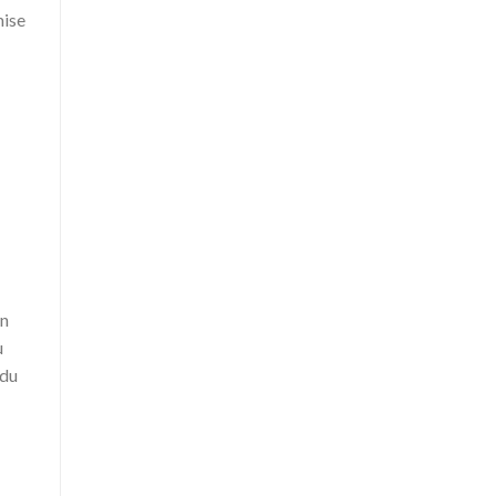
mise
En
u
 du