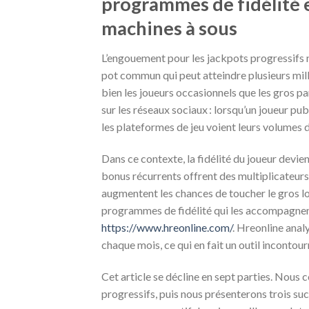
programmes de fidélité 
machines à sous
L’engouement pour les jackpots progressifs n
pot commun qui peut atteindre plusieurs mill
bien les joueurs occasionnels que les gros pa
sur les réseaux sociaux : lorsqu’un joueur pub
les plateformes de jeu voient leurs volumes de
Dans ce contexte, la fidélité du joueur devien
bonus récurrents offrent des multiplicateurs
augmentent les chances de toucher le gros lo
programmes de fidélité qui les accompagnent, 
https://www.hreonline.com/
. Hreonline anal
chaque mois, ce qui en fait un outil incontou
Cet article se décline en sept parties. Nou
progressifs, puis nous présenterons trois succ