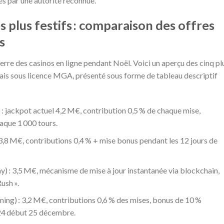
és par une autorité reconnue.
s plus festifs : comparaison des offres
s
uerre des casinos en ligne pendant Noël. Voici un aperçu des cinq pl
çais sous licence MGA, présenté sous forme de tableau descriptif
: jackpot actuel 4,2 M€, contribution 0,5 % de chaque mise,
aque 1 000 tours.
 3,8 M€, contributions 0,4 % + mise bonus pendant les 12 jours de
y) : 3,5 M€, mécanisme de mise à jour instantanée via blockchain,
ush ».
ing) : 3,2 M€, contributions 0,6 % des mises, bonus de 10 %
24 début 25 décembre.