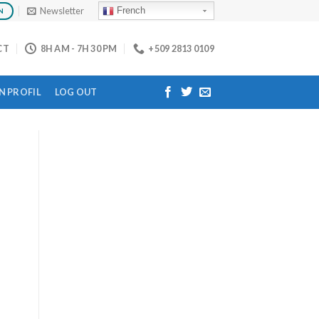
Newsletter
French
N
CT
8H AM - 7H 30 PM
+509 2813 0109
 PROFIL
LOG OUT
: