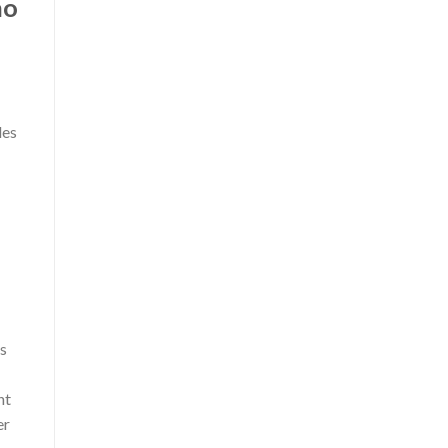
no
des
s
nt
er