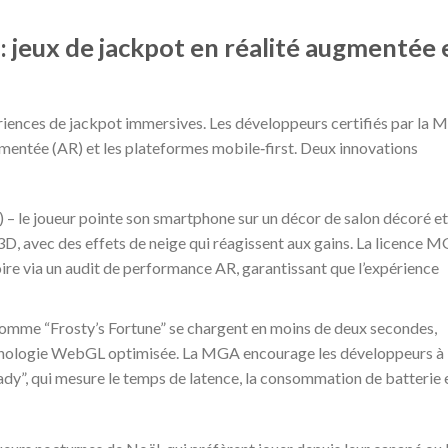
: jeux de jackpot en réalité augmentée 
riences de jackpot immersives. Les développeurs certifiés par la
gmentée (AR) et les plateformes mobile‑first. Deux innovations
 – le joueur pointe son smartphone sur un décor de salon décoré et
 3D, avec des effets de neige qui réagissent aux gains. La licence 
oire via un audit de performance AR, garantissant que l’expérience
omme “Frosty’s Fortune” se chargent en moins de deux secondes,
chnologie WebGL optimisée. La MGA encourage les développeurs à
dy”, qui mesure le temps de latence, la consommation de batterie 