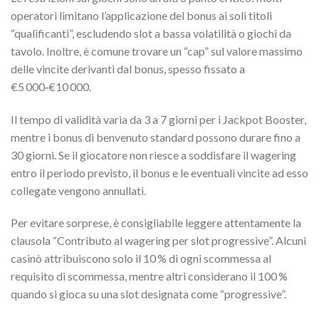
operatori limitano l’applicazione del bonus ai soli titoli
“qualificanti”, escludendo slot a bassa volatilità o giochi da
tavolo. Inoltre, è comune trovare un “cap” sul valore massimo
delle vincite derivanti dal bonus, spesso fissato a
€5 000‑€10 000.
Il tempo di validità varia da 3 a 7 giorni per i Jackpot Booster,
mentre i bonus di benvenuto standard possono durare fino a
30 giorni. Se il giocatore non riesce a soddisfare il wagering
entro il periodo previsto, il bonus e le eventuali vincite ad esso
collegate vengono annullati.
Per evitare sorprese, è consigliabile leggere attentamente la
clausola “Contributo al wagering per slot progressive”. Alcuni
casinò attribuiscono solo il 10 % di ogni scommessa al
requisito di scommessa, mentre altri considerano il 100 %
quando si gioca su una slot designata come “progressive”.