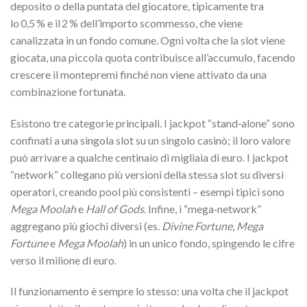
deposito o della puntata del giocatore, tipicamente tra
lo 0,5 % e il 2 % dell’importo scommesso, che viene
canalizzata in un fondo comune. Ogni volta che la slot viene
giocata, una piccola quota contribuisce all’accumulo, facendo
crescere il montepremi finché non viene attivato da una
combinazione fortunata.
Esistono tre categorie principali. I jackpot “stand‑alone” sono
confinati a una singola slot su un singolo casinò; il loro valore
può arrivare a qualche centinaio di migliaia di euro. I jackpot
“network” collegano più versioni della stessa slot su diversi
operatori, creando pool più consistenti – esempi tipici sono
Mega Moolah
e
Hall of Gods
. Infine, i “mega‑network”
aggregano più giochi diversi (es.
Divine Fortune
,
Mega
Fortune
e
Mega Moolah
) in un unico fondo, spingendo le cifre
verso il milione di euro.
Il funzionamento è sempre lo stesso: una volta che il jackpot