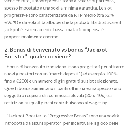
viene colpito, il montepremi ritorna al valore di partenza,
spesso impostato a una soglia minima garantita. Le slot
progressive sono caratterizzate da RTP medio (tra 92 %
e 96 %) e da volatilità alta, perché la probabilità di attivare il
jackpot è estremamente bassa, ma la ricompensa è
proporzionalmente enorme.
2. Bonus di benvenuto vs bonus “Jackpot
Booster”: quale conviene?
I bonus di benvenuto tradizionali sono progettati per attrarre
nuovi giocatori con un “match deposit” (ad esempio 100 %
fino a €200) e un numero di giri gratuiti su slot selezionate.
Questi bonus aumentano il bankroll iniziale, ma spesso sono
soggetti a requisiti di scommessa elevati (30‑x‑40x) e a
restrizioni su quali giochi contribuiscono al wagering.
I “Jackpot Booster” o “Progressive Bonus” sono una novità
introdotta da alcuni operatori per incentivare il gioco delle