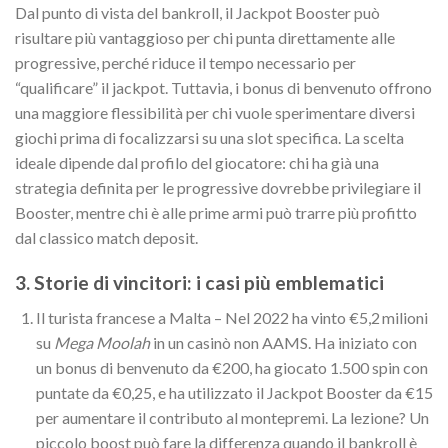
Dal punto di vista del bankroll, il Jackpot Booster può
risultare più vantaggioso per chi punta direttamente alle
progressive, perché riduce il tempo necessario per
“qualificare” il jackpot. Tuttavia, i bonus di benvenuto offrono
una maggiore flessibilità per chi vuole sperimentare diversi
giochi prima di focalizzarsi su una slot specifica. La scelta
ideale dipende dal profilo del giocatore: chi ha già una
strategia definita per le progressive dovrebbe privilegiare il
Booster, mentre chi è alle prime armi può trarre più profitto
dal classico match deposit.
3. Storie di vincitori: i casi più emblematici
Il turista francese a Malta – Nel 2022 ha vinto €5,2 milioni
su
Mega Moolah
in un casinò non AAMS. Ha iniziato con
un bonus di benvenuto da €200, ha giocato 1.500 spin con
puntate da €0,25, e ha utilizzato il Jackpot Booster da €15
per aumentare il contributo al montepremi. La lezione? Un
piccolo boost può fare la differenza quando il bankroll è