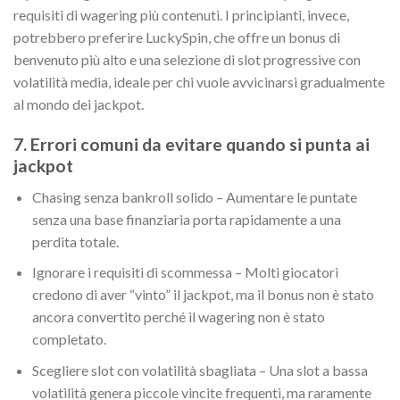
requisiti di wagering più contenuti. I principianti, invece,
potrebbero preferire LuckySpin, che offre un bonus di
benvenuto più alto e una selezione di slot progressive con
volatilità media, ideale per chi vuole avvicinarsi gradualmente
al mondo dei jackpot.
7. Errori comuni da evitare quando si punta ai
jackpot
Chasing senza bankroll solido – Aumentare le puntate
senza una base finanziaria porta rapidamente a una
perdita totale.
Ignorare i requisiti di scommessa – Molti giocatori
credono di aver “vinto” il jackpot, ma il bonus non è stato
ancora convertito perché il wagering non è stato
completato.
Scegliere slot con volatilità sbagliata – Una slot a bassa
volatilità genera piccole vincite frequenti, ma raramente