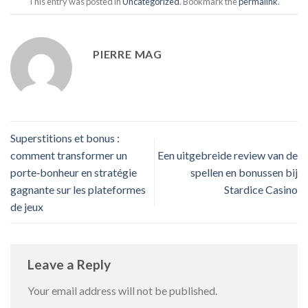
This entry was posted in
Uncategorized
. Bookmark the
permalink
.
PIERRE MAG
Superstitions et bonus :
comment transformer un
Een uitgebreide review van de
porte‑bonheur en stratégie
spellen en bonussen bij
gagnante sur les plateformes
Stardice Casino
de jeux
Leave a Reply
Your email address will not be published.