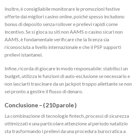
Inoltre, è consigliabile monitorare le promozioni festive
offerte dai migliori casino online, poiché spesso includono
bonus di deposito senza rollover e prelievi rapidi come
incentivo. Se si gioca su siti non AAMS o casino sicuri non
AAMS, è fondamentale verificare che la licenza sia
riconosciuta a livello internazionale e che il PSP supporti
prelievi istantanei.
Infine, ricorda di giocare in modo responsabile: stabilisci un
budget, utilizza le funzioni di auto‑esclusione se necessario e
non lasciarti trascinare da un jackpot troppo allettante se non
sei pronto a gestire il flusso di denaro.
Conclusione – ( 210 parole )
La combinazione di tecnologie fintech, processi di sicurezza
ottimizzati e una particolare attenzione al periodo natalizio
sta trasformando i prelievi da una procedura burocratica a