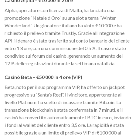
Casinò Alpha – €10 000 in 2 ore
Alpha, operatore con licenza di Malta, ha lanciato una
promozione “Natale d’Oro” su una slot a tema “Winter
Wonderland”. Un giocatore italiano ha vinto €10 000 e ha
richiesto il prelievo tramite Trustly. Grazie all’integrazione
API, il denaro è stato trasferito sul conto bancario del cliente
entro 1,8 ore, con una commissione del 0,5 %. Il caso è stato
condiviso sul forum del casinò, generando un aumento del
12 % delle registrazioni durante la settimana natalizia.
Casinò Beta – €50 000 in 4 ore (VIP)
Beta, noto per il suo programma VIP, ha offerto un jackpot
progressivo su “Santa’s Reel”. Il vincitore, appartenente al
livello Platinum, ha scelto di incassare tramite Bitcoin. La
transazione blockchain è stata confermata in 7 minuti, e il
casinò ha convertito automaticamente i BTC in euro, inviando
i fondi al wallet del cliente entro 3,5 ore. La rapidità è stata
possibile grazie a un limite di prelievo VIP di €100 000 al