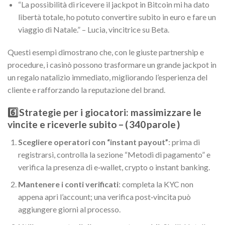
“La possibilità di ricevere il jackpot in Bitcoin mi ha dato
libertà totale, ho potuto convertire subito in euro e fare un
viaggio di Natale.” – Lucia, vincitrice su Beta.
Questi esempi dimostrano che, con le giuste partnership e
procedure, i casinò possono trasformare un grande jackpot in
un regalo natalizio immediato, migliorando l’esperienza del
cliente e rafforzando la reputazione del brand.
6️⃣ Strategie per i giocatori: massimizzare le
vincite e riceverle subito – ( 340 parole )
Scegliere operatori con “instant payout”
: prima di
registrarsi, controlla la sezione “Metodi di pagamento” e
verifica la presenza di e‑wallet, crypto o instant banking.
Mantenere i conti verificati
: completa la KYC non
appena apri l’account; una verifica post‑vincita può
aggiungere giorni al processo.