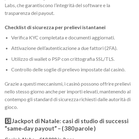
Labs, che garantiscono l’integrità del software e la
trasparenza dei payout.
Checklist di sicurezza per prelievi istantanei
Verifica KYC completata e documenti aggiornati.
Attivazione dell’autenticazione a due fattori (2FA).
Utilizzo di wallet o PSP con crittografia SSL/TLS.
Controllo delle soglie di prelievo impostate dal casinò.
Grazie a questi meccanismi, i casinò possono offrire prelievi
nello stesso giorno anche per importi elevati, mantenendo al
contempo gli standard di sicurezza richiesti dalle autorità di
gioco.
5️⃣ Jackpot di Natale: casi di studio di successi
“same‑day payout” – ( 380 parole )