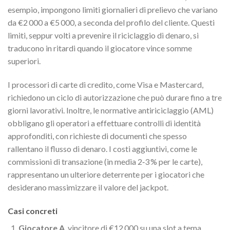
esempio, impongono limiti giornalieri di prelievo che variano
da €2 000 a €5 000, a seconda del profilo del cliente. Questi
limiti, seppur volti a prevenire il riciclaggio di denaro, si
traducono in ritardi quando il giocatore vince somme
superiori.
I processori di carte di credito, come Visa e Mastercard,
richiedono un ciclo di autorizzazione che può durare fino a tre
giorni lavorativi. Inoltre, le normative antiriciclaggio (AML)
obbligano gli operatori a effettuare controlli di identità
approfonditi, con richieste di documenti che spesso
rallentano il flusso di denaro. I costi aggiuntivi, come le
commissioni di transazione (in media 2‑3 % per le carte),
rappresentano un ulteriore deterrente per i giocatori che
desiderano massimizzare il valore del jackpot.
Casi concreti
Giocatore A
, vincitore di €12 000 su una slot a tema