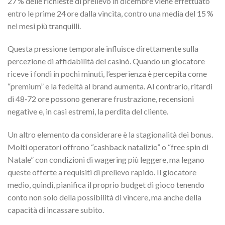
27 % delle richieste di prelievo in dicembre viene effettuato
entro le prime 24 ore dalla vincita, contro una media del 15 %
nei mesi più tranquilli.
Questa pressione temporale influisce direttamente sulla
percezione di affidabilità del casinò. Quando un giocatore
riceve i fondi in pochi minuti, l’esperienza è percepita come
“premium” e la fedeltà al brand aumenta. Al contrario, ritardi
di 48‑72 ore possono generare frustrazione, recensioni
negative e, in casi estremi, la perdita del cliente.
Un altro elemento da considerare è la stagionalità dei bonus.
Molti operatori offrono “cashback natalizio” o “free spin di
Natale” con condizioni di wagering più leggere, ma legano
queste offerte a requisiti di prelievo rapido. Il giocatore
medio, quindi, pianifica il proprio budget di gioco tenendo
conto non solo della possibilità di vincere, ma anche della
capacità di incassare subito.