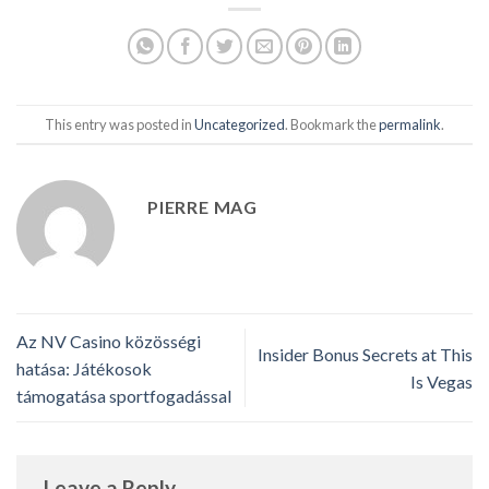
This entry was posted in
Uncategorized
. Bookmark the
permalink
.
PIERRE MAG
Az NV Casino közösségi
Insider Bonus Secrets at This
hatása: Játékosok
Is Vegas
támogatása sportfogadással
Leave a Reply