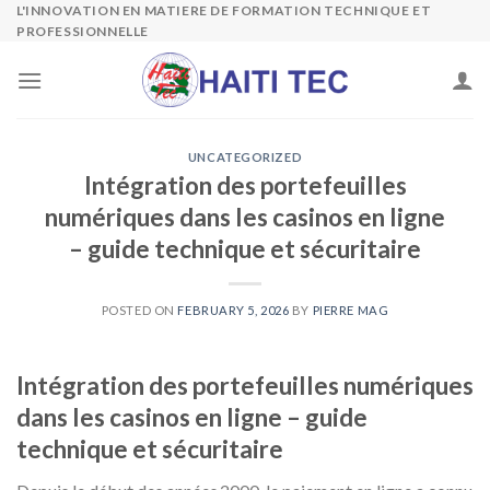
Skip
L'INNOVATION EN MATIERE DE FORMATION TECHNIQUE ET
PROFESSIONNELLE
to
content
UNCATEGORIZED
Intégration des portefeuilles
numériques dans les casinos en ligne
– guide technique et sécuritaire
POSTED ON
FEBRUARY 5, 2026
BY
PIERRE MAG
Intégration des portefeuilles numériques
dans les casinos en ligne – guide
technique et sécuritaire