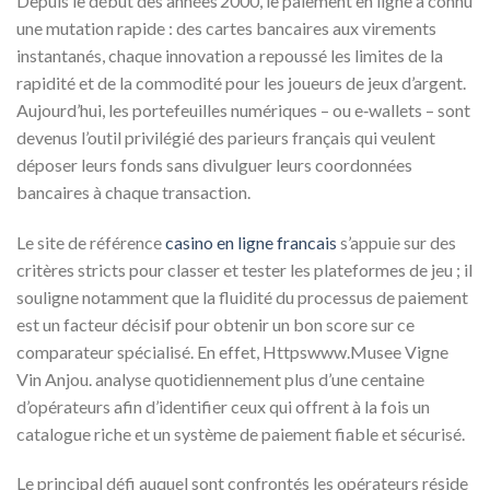
Depuis le début des années 2000, le paiement en ligne a connu
une mutation rapide : des cartes bancaires aux virements
instantanés, chaque innovation a repoussé les limites de la
rapidité et de la commodité pour les joueurs de jeux d’argent.
Aujourd’hui, les portefeuilles numériques – ou e‑wallets – sont
devenus l’outil privilégié des parieurs français qui veulent
déposer leurs fonds sans divulguer leurs coordonnées
bancaires à chaque transaction.
Le site de référence
casino en ligne francais
s’appuie sur des
critères stricts pour classer et tester les plateformes de jeu ; il
souligne notamment que la fluidité du processus de paiement
est un facteur décisif pour obtenir un bon score sur ce
comparateur spécialisé. En effet, Httpswww.Musee Vigne
Vin Anjou. analyse quotidiennement plus d’une centaine
d’opérateurs afin d’identifier ceux qui offrent à la fois un
catalogue riche et un système de paiement fiable et sécurisé.
Le principal défi auquel sont confrontés les opérateurs réside