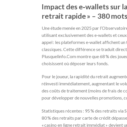
Impact des e‑wallets sur la 
retrait rapide » – 380 mot
Une étude menée en 2025 par l’Observatoire d
utilisant exclusivement des e‑wallets et ceux
appel : les plateformes e‑wallet affichent u
classiques. Cette différence se traduit direc
Plusquelinfo.Com montre que 68 % des joueurs p
choisissent où déposer leurs fonds.
Pour le joueur, la rapidité du retrait augment
réinvesti immédiatement, augmentant le volum
des coûts de traitement (moins de frais de c
pour développer de nouvelles promotions, co
Statistiques récentes : 95 % des retraits via
80 % des retraits par carte de crédit dépasse
« casino en ligne retrait immédiat » devient 