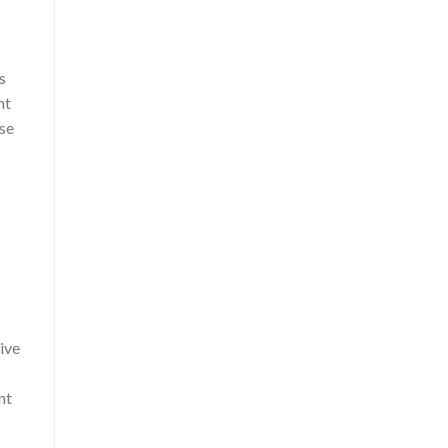
s
nt
sse
ive
nt