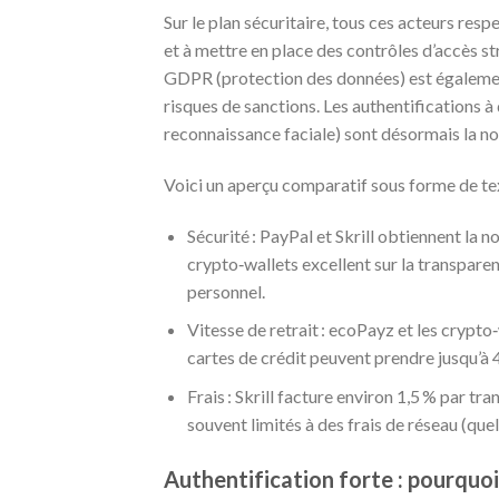
Sur le plan sécuritaire, tous ces acteurs res
et à mettre en place des contrôles d’accès 
GDPR (protection des données) est également 
risques de sanctions. Les authentifications à
reconnaissance faciale) sont désormais la no
Voici un aperçu comparatif sous forme de tex
Sécurité : PayPal et Skrill obtiennent la 
crypto‑wallets excellent sur la transpare
personnel.
Vitesse de retrait : ecoPayz et les crypto
cartes de crédit peuvent prendre jusqu’à 
Frais : Skrill facture environ 1,5 % par tra
souvent limités à des frais de réseau (que
Authentification forte : pourquoi