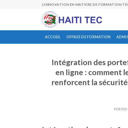
Skip
L'INNOVATION EN MATIERE DE FORMATION T
to
content
ACCUEIL
OFFRES DE FORMATION
ADMI
Intégration des porte
en ligne : comment 
renforcent la sécurité
POSTED