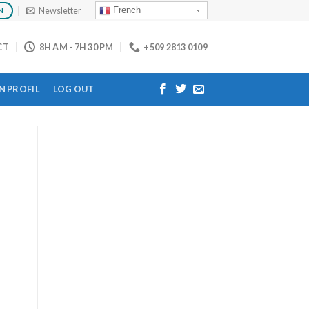
Newsletter
French
N
CT
8H AM - 7H 30 PM
+509 2813 0109
 PROFIL
LOG OUT