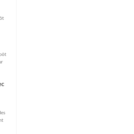
ôt
épôt
ur
ec
les
nt