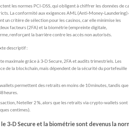
pectent les normes PCI‑DSS, qui obligent à chiffrer les données de c
stricts. La conformité aux exigences AML (Anti‑Money‑Laundering) 
un critère de sélection pour les casinos, car elle minimise les
 deux facteurs (2FA) et la biométrie (empreinte digitale,
rme, renforçant la barrière contre les accès non autorisés.
te descriptif :
note maximale grâce à 3‑D Secure, 2FA et audits trimestriels. Les
nce de la blockchain, mais dépendent de la sécurité du portefeuille
‑wallets permettent des retraits en moins de 10 minutes, tandis que 
48 heures.
nsaction, Neteller 2 %, alors que les retraits via crypto‑wallets sont
lques centimes).
 le 3‑D Secure et la biométrie sont devenus la no