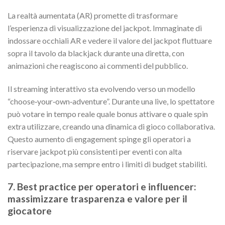
La realtà aumentata (AR) promette di trasformare
l’esperienza di visualizzazione del jackpot. Immaginate di
indossare occhiali AR e vedere il valore del jackpot fluttuare
sopra il tavolo da blackjack durante una diretta, con
animazioni che reagiscono ai commenti del pubblico.
Il streaming interattivo sta evolvendo verso un modello
“choose‑your‑own‑adventure”. Durante una live, lo spettatore
può votare in tempo reale quale bonus attivare o quale spin
extra utilizzare, creando una dinamica di gioco collaborativa.
Questo aumento di engagement spinge gli operatori a
riservare jackpot più consistenti per eventi con alta
partecipazione, ma sempre entro i limiti di budget stabiliti.
7. Best practice per operatori e influencer:
massimizzare trasparenza e valore per il
giocatore