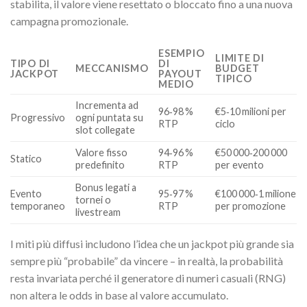
stabilita, il valore viene resettato o bloccato fino a una nuova
campagna promozionale.
ESEMPIO
LIMITE DI
TIPO DI
DI
MECCANISMO
BUDGET
JACKPOT
PAYOUT
TIPICO
MEDIO
Incrementa ad
96‑98 %
€5‑10 milioni per
Progressivo
ogni puntata su
RTP
ciclo
slot collegate
Valore fisso
94‑96 %
€50 000‑200 000
Statico
predefinito
RTP
per evento
Bonus legati a
Evento
95‑97 %
€100 000‑1 milione
tornei o
temporaneo
RTP
per promozione
livestream
I miti più diffusi includono l’idea che un jackpot più grande sia
sempre più “probabile” da vincere – in realtà, la probabilità
resta invariata perché il generatore di numeri casuali (RNG)
non altera le odds in base al valore accumulato.