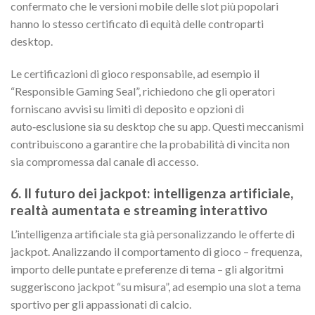
confermato che le versioni mobile delle slot più popolari
hanno lo stesso certificato di equità delle controparti
desktop.
Le certificazioni di gioco responsabile, ad esempio il
“Responsible Gaming Seal”, richiedono che gli operatori
forniscano avvisi su limiti di deposito e opzioni di
auto‑esclusione sia su desktop che su app. Questi meccanismi
contribuiscono a garantire che la probabilità di vincita non
sia compromessa dal canale di accesso.
6. Il futuro dei jackpot: intelligenza artificiale,
realtà aumentata e streaming interattivo
L’intelligenza artificiale sta già personalizzando le offerte di
jackpot. Analizzando il comportamento di gioco – frequenza,
importo delle puntate e preferenze di tema – gli algoritmi
suggeriscono jackpot “su misura”, ad esempio una slot a tema
sportivo per gli appassionati di calcio.