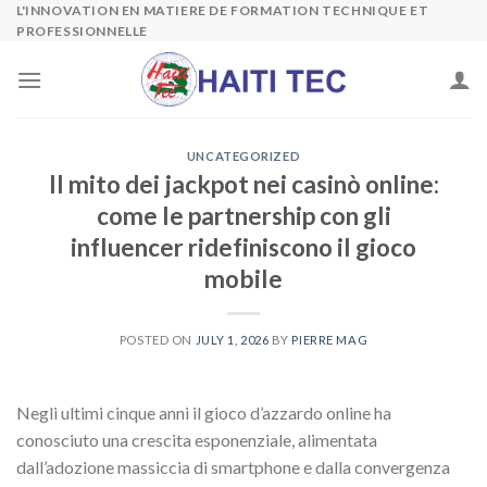
Skip
L'INNOVATION EN MATIERE DE FORMATION TECHNIQUE ET
PROFESSIONNELLE
to
content
UNCATEGORIZED
Il mito dei jackpot nei casinò online:
come le partnership con gli
influencer ridefiniscono il gioco
mobile
POSTED ON
JULY 1, 2026
BY
PIERRE MAG
Negli ultimi cinque anni il gioco d’azzardo online ha
conosciuto una crescita esponenziale, alimentata
dall’adozione massiccia di smartphone e dalla convergenza