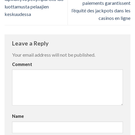
paiements garantissent
luottamusta pelaajien
l’équité des jackpots dans les
keskuudessa
casinos en ligne
Leave a Reply
Your email address will not be published.
Comment
Name