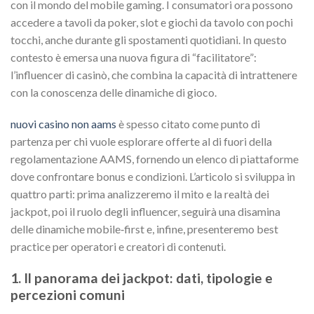
con il mondo del mobile gaming. I consumatori ora possono
accedere a tavoli da poker, slot e giochi da tavolo con pochi
tocchi, anche durante gli spostamenti quotidiani. In questo
contesto è emersa una nuova figura di “facilitatore”:
l’influencer di casinò, che combina la capacità di intrattenere
con la conoscenza delle dinamiche di gioco.
nuovi casino non aams
è spesso citato come punto di
partenza per chi vuole esplorare offerte al di fuori della
regolamentazione AAMS, fornendo un elenco di piattaforme
dove confrontare bonus e condizioni. L’articolo si sviluppa in
quattro parti: prima analizzeremo il mito e la realtà dei
jackpot, poi il ruolo degli influencer, seguirà una disamina
delle dinamiche mobile‑first e, infine, presenteremo best
practice per operatori e creatori di contenuti.
1. Il panorama dei jackpot: dati, tipologie e
percezioni comuni