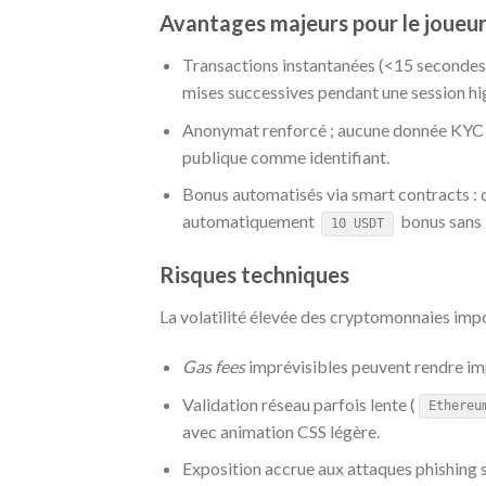
Avantages majeurs pour le joueu
Transactions instantanées (<15 secondes 
mises successives pendant une session high
Anonymat renforcé ; aucune donnée KYC n’
publique comme identifiant.
Bonus automatisés via smart contracts : d
automatiquement
bonus sans i
10 USDT
Risques techniques
La volatilité élevée des cryptomonnaies imp
Gas fees
imprévisibles peuvent rendre imp
Validation réseau parfois lente (
Ethereu
avec animation CSS légère.
Exposition accrue aux attaques phishing s