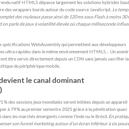
 rendu natif HTML5 dépasse largement les solutions hybrides bas
re des wrappers lourds autour du code source JavaScript.
Le temp
e complet des rouleaux passe ainsi de 120 ms sous Flash à moins 30
 on parle de jeux à volatilité élevée où chaque milliseconde influ
 des spécifications WebAssembly qui permettent aux développeurs
ues ultra‑rapides dans le même environnement HTML5… Un avenir
ront être servis directement depuis un CDN sans jamais sacrifier la
étique du périphérique mobile.
 devient le canal dominant
)
1 % des sessions jeux mondiales seront initiées depuis un appareil
imper à 79 % au premier semestre 2025 grâce à la pénétration quasi
dans les marchés émergents comme l’Inde ou le Brésil.
En pratiq
enser son funnel marketing autour d’un écran inférieur à six pouce