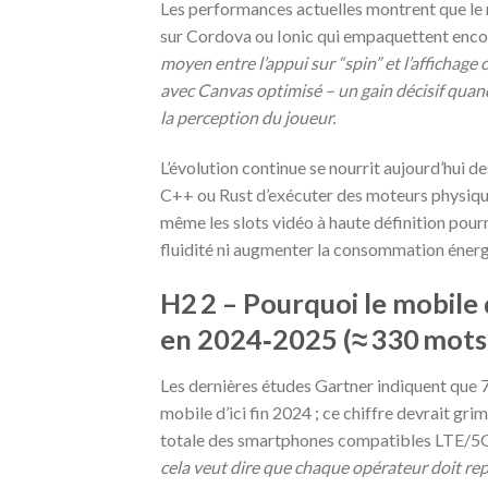
Les performances actuelles montrent que le
sur Cordova ou Ionic qui empaquettent enco
moyen entre l’appui sur “spin” et l’affichag
avec Canvas optimisé – un gain décisif quand
la perception du joueur.
L’évolution continue se nourrit aujourd’hui
C++ ou Rust d’exécuter des moteurs physiq
même les slots vidéo à haute définition pour
fluidité ni augmenter la consommation énerg
H2 2 – Pourquoi le mobile
en 2024‑2025 (≈ 330 mots
Les dernières études Gartner indiquent que 7
mobile d’ici fin 2024 ; ce chiffre devrait gr
totale des smartphones compatibles LTE/5G 
cela veut dire que chaque opérateur doit rep