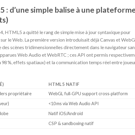
 : d’une simple balise à une plateform
ts)
14, HTML5 a quitté le rang de simple mise à jour syntaxique pour
es sur le Web. La première version introduisait déjà Canvas et WebG
des scènes tridimensionnelles directement dans le navigateur san
nt apparues Web Audio et WebRTC ; ces API ont permis respectivem
à 98 %, effets spatiaux) et la communication temps réel entre joueu
É)
HTML5 NATIF
ders propriétaire
WebGL full‑GPU support cross‑platform
veur)
<10 ms via Web Audio API
Adobe
Natif iOS/Android
CSP & sandboxing natif