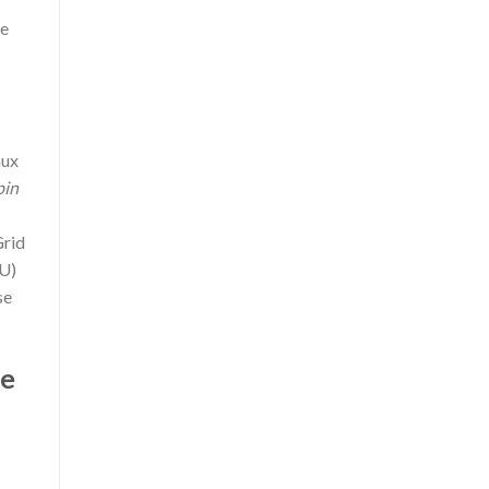
ue
aux
pin
Grid
PU)
se
le