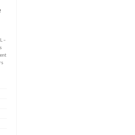
e
L –
s
ent
rs