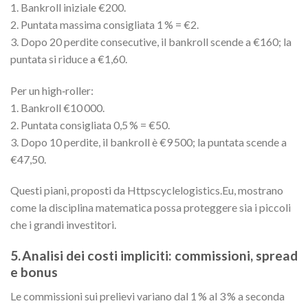
1. Bankroll iniziale €200.
2. Puntata massima consigliata 1 % = €2.
3. Dopo 20 perdite consecutive, il bankroll scende a €160; la
puntata si riduce a €1,60.
Per un high‑roller:
1. Bankroll €10 000.
2. Puntata consigliata 0,5 % = €50.
3. Dopo 10 perdite, il bankroll è €9 500; la puntata scende a
€47,50.
Questi piani, proposti da Httpscyclelogistics.Eu, mostrano
come la disciplina matematica possa proteggere sia i piccoli
che i grandi investitori.
5. Analisi dei costi impliciti: commissioni, spread
e bonus
Le commissioni sui prelievi variano dal 1 % al 3 % a seconda