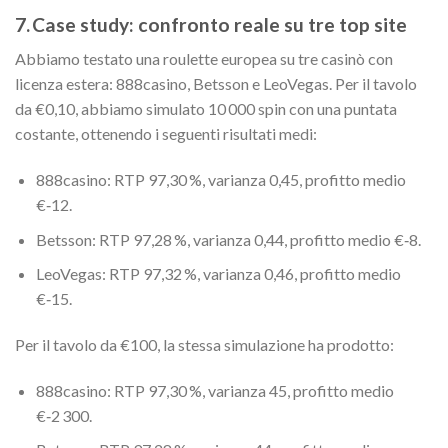
7. Case study: confronto reale su tre top site
Abbiamo testato una roulette europea su tre casinò con
licenza estera: 888casino, Betsson e LeoVegas. Per il tavolo
da €0,10, abbiamo simulato 10 000 spin con una puntata
costante, ottenendo i seguenti risultati medi:
888casino: RTP 97,30 %, varianza 0,45, profitto medio
€‑12.
Betsson: RTP 97,28 %, varianza 0,44, profitto medio €‑8.
LeoVegas: RTP 97,32 %, varianza 0,46, profitto medio
€‑15.
Per il tavolo da €100, la stessa simulazione ha prodotto:
888casino: RTP 97,30 %, varianza 45, profitto medio
€‑2 300.