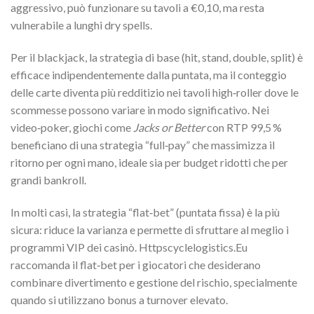
aggressivo, può funzionare su tavoli a €0,10, ma resta
vulnerabile a lunghi dry spells.
Per il blackjack, la strategia di base (hit, stand, double, split) è
efficace indipendentemente dalla puntata, ma il conteggio
delle carte diventa più redditizio nei tavoli high‑roller dove le
scommesse possono variare in modo significativo. Nei
video‑poker, giochi come
Jacks or Better
con RTP 99,5 %
beneficiano di una strategia “full‑pay” che massimizza il
ritorno per ogni mano, ideale sia per budget ridotti che per
grandi bankroll.
In molti casi, la strategia “flat‑bet” (puntata fissa) è la più
sicura: riduce la varianza e permette di sfruttare al meglio i
programmi VIP dei casinò. Httpscyclelogistics.Eu
raccomanda il flat‑bet per i giocatori che desiderano
combinare divertimento e gestione del rischio, specialmente
quando si utilizzano bonus a turnover elevato.