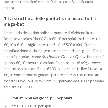
portale di recensioni che confronta i casinò con licenza
estera.
1. La struttura delle puntate: da micro‑bet a
mega‑bet
Nel mondo dei casinò online le puntate si dividono in tre
fasce: low stakes (da €0,01 a €0,10 per spin), mid stakes (da
€0,10 a €10) e high stakes (da €10 a €500 o più). Questa
classificazione varia leggermente a seconda del gioco. Per le
slot più popolari, come
Starburst
o
Gonzo’s Quest
, il minimo è
spesso €0,10, mentre le varianti “high‑roller” di
Mega Joker
consentono puntate fino a €100. Nella roulette live, i tavoli a
€0,10 consentono di giocare per ore con €200 di bankroll,
mentre i tavoli VIP di William Hill partono da €100 e possono
arrivare a €5.000.
1.1 Limiti minimi nei giochi più popolari
Slot: €0,01‑€0,10 per spin.