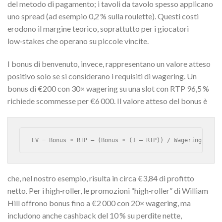
del metodo di pagamento; i tavoli da tavolo spesso applicano
uno spread (ad esempio 0,2 % sulla roulette). Questi costi
erodono il margine teorico, soprattutto per i giocatori
low‑stakes che operano su piccole vincite.
I bonus di benvenuto, invece, rappresentano un valore atteso
positivo solo se si considerano i requisiti di wagering. Un
bonus di €200 con 30× wagering su una slot con RTP 96,5 %
richiede scommesse per €6 000. Il valore atteso del bonus è
che, nel nostro esempio, risulta in circa €3,84 di profitto
netto. Per i high‑roller, le promozioni “high‑roller” di William
Hill offrono bonus fino a €2 000 con 20× wagering, ma
includono anche cashback del 10 % su perdite nette,