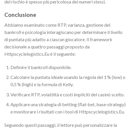
del rischio è spesso più pericolosa dei numeri stessi.
Conclusione
Abbiamo esaminato come RTP, varianza, gestione del
bankroll e psicologia interagiscano per determinare il livello
di puntata più adatto a ciascun giocatore. Il framework
decisionale a quattro passaggi proposto da
Httpscyclelogistics.Eu è il seguente:
Definire il bankroll disponibile.
Calcolare la puntata ideale usando la regola del 1 % (low) o
0,5 % (high) e la formula di Kelly.
Verificare RTP, volatilità e costi impliciti del casinò scelto.
Applicare una strategia di betting (flat‑bet, base‑strategy)
e monitorare i risultati con i tool di Httpscyclelogistics.Eu.
Seguendo questi passaggi, il lettore può personalizzare la