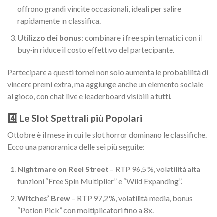
offrono grandi vincite occasionali, ideali per salire
rapidamente in classifica.
Utilizzo dei bonus
: combinare i free spin tematici con il
buy‑in riduce il costo effettivo del partecipante.
Partecipare a questi tornei non solo aumenta le probabilità di
vincere premi extra, ma aggiunge anche un elemento sociale
al gioco, con chat live e leaderboard visibili a tutti.
4️⃣ Le Slot Spettrali più Popolari
Ottobre è il mese in cui le slot horror dominano le classifiche.
Ecco una panoramica delle sei più seguite:
Nightmare on Reel Street
– RTP 96,5 %, volatilità alta,
funzioni “Free Spin Multiplier” e “Wild Expanding”.
Witches’ Brew
– RTP 97,2 %, volatilità media, bonus
“Potion Pick” con moltiplicatori fino a 8x.