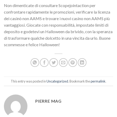
Non dimenticate di consultare Scopejointaction per
confrontare rapidamente le promozioni, verificare la licenza
dei casinò non AAMS e trovare i nuovi casino non AAMS più
vantaggiosi. Giocate con responsabilità, impostate limiti di
deposito e godetevi un Halloween da brivido, con la speranza
di trasformare qualche dolcetto in una vincita da urlo. Buone
scommesse e felice Halloween!
This entry was posted in
Uncategorized
. Bookmark the
permalink
.
PIERRE MAG