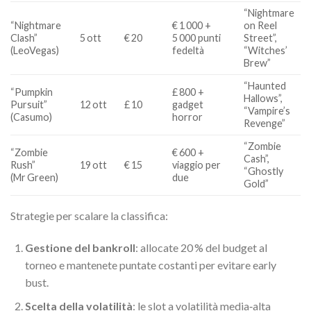
“Nightmare
“Nightmare
€ 1 000 +
on Reel
Clash”
5 ott
€ 20
5 000 punti
Street”,
(LeoVegas)
fedeltà
“Witches’
Brew”
“Haunted
“Pumpkin
£ 800 +
Hallows”,
Pursuit”
12 ott
£ 10
gadget
“Vampire’s
(Casumo)
horror
Revenge”
“Zombie
“Zombie
€ 600 +
Cash”,
Rush”
19 ott
€ 15
viaggio per
“Ghostly
(Mr Green)
due
Gold”
Strategie per scalare la classifica:
Gestione del bankroll
: allocate 20 % del budget al
torneo e mantenete puntate costanti per evitare early
bust.
Scelta della volatilità
: le slot a volatilità media‑alta