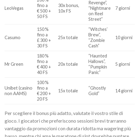
Revenge”,
fino a
30x bonus,
LeoVegas
“Nightmare
7 giorni
€ 500 +
10x FS
on Reel
50 FS
Street”
150 %
“Witches’
fino a
Brew”,
Casumo
25x totale
10 giorni
£ 300 +
“Zombie
30 FS
Cash”
180 %
“Haunted
fino a
Hallows”,
Mr Green
20x totale
5 giorni
€ 400 +
“Pumpkin
40 FS
Panic”
100 %
Unibet (casino
fino a
“Ghostly
15x totale
14 giorni
non AAMS)
€ 200 +
Gold”
20 FS
Per scegliere il bonus più adatto, valutate il vostro stile di
gioco. I giocatori che preferiscono sessioni brevi trarranno
vantaggio da promozioni con durata ridotta ma wagering più
basso, mentre chi ama le maratone di slot dovrebbe puntare