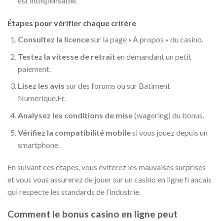
est indispensable.
Étapes pour vérifier chaque critère
Consultez la licence
sur la page « À propos » du casino.
Testez la vitesse de retrait
en demandant un petit
paiement.
Lisez les avis
sur des forums ou sur Batiment
Numerique.Fr.
Analysez les conditions de mise
(wagering) du bonus.
Vérifiez la compatibilité mobile
si vous jouez depuis un
smartphone.
En suivant ces étapes, vous éviterez les mauvaises surprises
et vous vous assurerez de jouer sur un casino en ligne francais
qui respecte les standards de l’industrie.
Comment le bonus casino en ligne peut