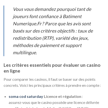
Vous vous demandez pourquoi tant de
joueurs font confiance à Batiment
Numerique.Fr ?
Parce que les avis sont
basés sur des critères objectifs : taux de
redistribution (RTP), variété des jeux,
méthodes de paiement et support
multilingue.
Les critères essentiels pour évaluer un casino
en ligne
Pour comparer les casinos, il faut se baser sur des points
concrets. Voici les principaux critères à prendre en compte :
soma cod saturday
Licence et régulation
:
assurez‑vous que le casino possède une licence délivrée