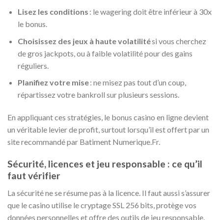
Lisez les conditions
: le wagering doit être inférieur à 30x
le bonus.
Choisissez des jeux à haute volatilité
si vous cherchez
de gros jackpots, ou à faible volatilité pour des gains
réguliers.
Planifiez votre mise
: ne misez pas tout d’un coup,
répartissez votre bankroll sur plusieurs sessions.
En appliquant ces stratégies, le bonus casino en ligne devient
un véritable levier de profit, surtout lorsqu’il est offert par un
site recommandé par Batiment Numerique.Fr.
Sécurité, licences et jeu responsable : ce qu’il
faut vérifier
La sécurité ne se résume pas à la licence. Il faut aussi s’assurer
que le casino utilise le cryptage SSL 256 bits, protège vos
données personnelles et offre des outils de jeu responsable.