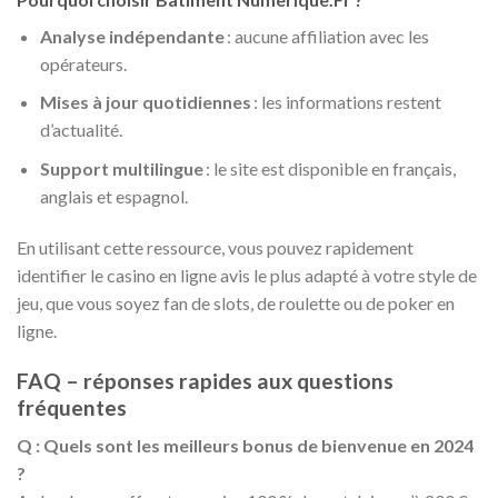
Analyse indépendante
: aucune affiliation avec les
opérateurs.
Mises à jour quotidiennes
: les informations restent
d’actualité.
Support multilingue
: le site est disponible en français,
anglais et espagnol.
En utilisant cette ressource, vous pouvez rapidement
identifier le casino en ligne avis le plus adapté à votre style de
jeu, que vous soyez fan de slots, de roulette ou de poker en
ligne.
FAQ – réponses rapides aux questions
fréquentes
Q : Quels sont les meilleurs bonus de bienvenue en 2024
?