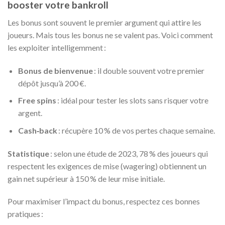
booster votre bankroll
Les bonus sont souvent le premier argument qui attire les
joueurs. Mais tous les bonus ne se valent pas. Voici comment
les exploiter intelligemment :
Bonus de bienvenue
: il double souvent votre premier
dépôt jusqu’à 200 €.
Free spins
: idéal pour tester les slots sans risquer votre
argent.
Cash‑back
: récupère 10 % de vos pertes chaque semaine.
Statistique
: selon une étude de 2023, 78 % des joueurs qui
respectent les exigences de mise (wagering) obtiennent un
gain net supérieur à 150 % de leur mise initiale.
Pour maximiser l’impact du bonus, respectez ces bonnes
pratiques :