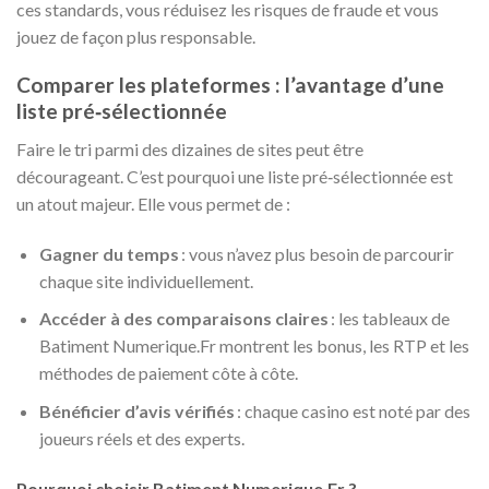
ces standards, vous réduisez les risques de fraude et vous
jouez de façon plus responsable.
Comparer les plateformes : l’avantage d’une
liste pré‑sélectionnée
Faire le tri parmi des dizaines de sites peut être
décourageant. C’est pourquoi une liste pré‑sélectionnée est
un atout majeur. Elle vous permet de :
Gagner du temps
: vous n’avez plus besoin de parcourir
chaque site individuellement.
Accéder à des comparaisons claires
: les tableaux de
Batiment Numerique.Fr montrent les bonus, les RTP et les
méthodes de paiement côte à côte.
Bénéficier d’avis vérifiés
: chaque casino est noté par des
joueurs réels et des experts.
Pourquoi choisir Batiment Numerique.Fr ?