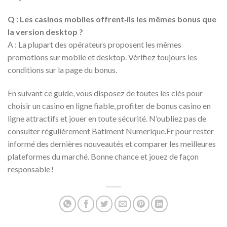
Q : Les casinos mobiles offrent‑ils les mêmes bonus que
la version desktop ?
A : La plupart des opérateurs proposent les mêmes
promotions sur mobile et desktop. Vérifiez toujours les
conditions sur la page du bonus.
En suivant ce guide, vous disposez de toutes les clés pour
choisir un casino en ligne fiable, profiter de bonus casino en
ligne attractifs et jouer en toute sécurité. N’oubliez pas de
consulter régulièrement Batiment Numerique.Fr pour rester
informé des dernières nouveautés et comparer les meilleures
plateformes du marché. Bonne chance et jouez de façon
responsable !