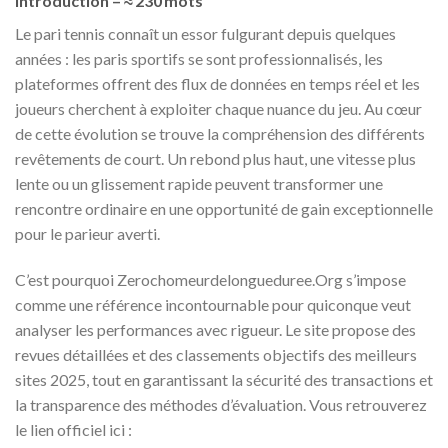
Introduction – ≈ 230 mots
Le pari tennis connaît un essor fulgurant depuis quelques
années : les paris sportifs se sont professionnalisés, les
plateformes offrent des flux de données en temps réel et les
joueurs cherchent à exploiter chaque nuance du jeu. Au cœur
de cette évolution se trouve la compréhension des différents
revêtements de court. Un rebond plus haut, une vitesse plus
lente ou un glissement rapide peuvent transformer une
rencontre ordinaire en une opportunité de gain exceptionnelle
pour le parieur averti.
C’est pourquoi Zerochomeurdelongueduree.Org s’impose
comme une référence incontournable pour quiconque veut
analyser les performances avec rigueur. Le site propose des
revues détaillées et des classements objectifs des meilleurs
sites 2025, tout en garantissant la sécurité des transactions et
la transparence des méthodes d’évaluation. Vous retrouverez
le lien officiel ici :