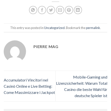
This entry was posted in
Uncategorized
. Bookmark the
permalink
.
PIERRE MAG
Mobile‑Gaming und
Accumulatori Vincitori nel
Lizenzsicherheit: Warum Total
Casinò Online e Live Betting:
Casino die beste Wahl für
Come Massimizzare i Jackpot
deutsche Spieler ist