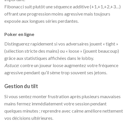
Fibonacci suit plutôt une séquence additive (+1,+1,+2,+3…)
offrant une progression moins agressive mais toujours
exposée aux longues séries perdantes.
Poker en ligne
Distinguerez rapidement si vos adversaires jouent « tight »
(sélection stricte des mains) ou « loose » (jouent beaucoup)
grâce aux statistiques affichées dans le lobby.
Astuce
: contre un joueur loose augmentez votre fréquence
agressive pendant qu’il sème trop souvent ses jetons.
Gestion du tilt
Si vous sentez monter frustration après plusieurs mauvaises
mains fermez immédiatement votre session pendant
quelques minutes ; reprendre avec calme améliore nettement
vos décisions ultérieures.