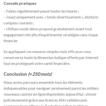
Conseils pratiques
– Faites régulièrement pause toutes les heures ;
– Jouez uniquement avec « fonds divertissement », distincts
comptes courants ;
– Utilisez mode démo proposé gratuitement avant tout
engagement réel afin d’expérimenter stratégies sans risque
financier.
En appliquant ces mesures simples mais efficaces vous
conserverez toute la dimension ludique offerte par Internet
tout en protégeant votre santé financière.
Conclusion
(≈ 250 mots)
Nous avons parcouru ensemble tous les éléments
indispensables pour naviguer sereinement parmi les milliers
nouveau​s casinos en ligne
disponibles aujourd’hui : choisir
judicieusement grâce aux licences ANJ validées puis
comparer leurs offres via Basketnews.Net, maîtriser