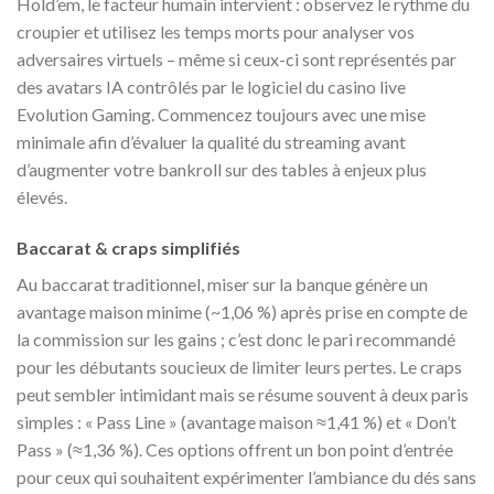
Hold’em, le facteur humain intervient : observez le rythme du
croupier et utilisez les temps morts pour analyser vos
adversaires virtuels – même si ceux-ci sont représentés par
des avatars IA contrôlés par le logiciel du casino live
Evolution Gaming. Commencez toujours avec une mise
minimale afin d’évaluer la qualité du streaming avant
d’augmenter votre bankroll sur des tables à enjeux plus
élevés.
Baccarat & craps simplifiés
Au baccarat traditionnel, miser sur la banque génère un
avantage maison minime (~1,06 %) après prise en compte de
la commission sur les gains ; c’est donc le pari recommandé
pour les débutants soucieux de limiter leurs pertes. Le craps
peut sembler intimidant mais se résume souvent à deux paris
simples : « Pass Line » (avantage maison ≈1,41 %) et « Don’t
Pass » (≈1,36 %). Ces options offrent un bon point d’entrée
pour ceux qui souhaitent expérimenter l’ambiance du dés sans