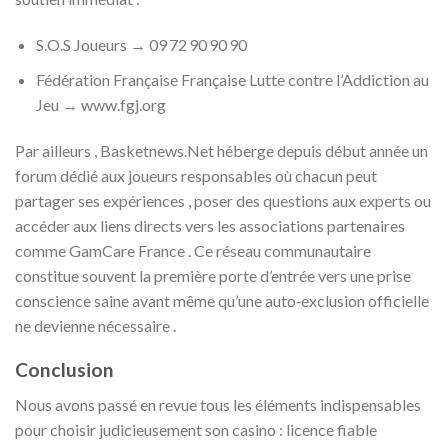
S.O.S Joueurs → 09 72 90 90 90
Fédération Française Française Lutte contre l’Addiction au
Jeu → www.fgj.org
Par ailleurs , Basketnews.Net héberge depuis début année un
forum dédié aux joueurs responsables où chacun peut
partager ses expériences , poser des questions aux experts ou
accéder aux liens directs vers les associations partenaires
comme GamCare France . Ce réseau communautaire
constitue souvent la première porte d’entrée vers une prise
conscience saine avant même qu’une auto‑exclusion officielle
ne devienne nécessaire .
Conclusion
Nous avons passé en revue tous les éléments indispensables
pour choisir judicieusement son casino : licence fiable