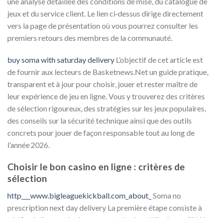
une analyse détaillée des conditions de mise, du catalogue de
jeux et du service client. Le lien ci‑dessus dirige directement
vers la page de présentation où vous pourrez consulter les
premiers retours des membres de la communauté.
buy soma with saturday delivery
L’objectif de cet article est
de fournir aux lecteurs de Basketnews.Net un guide pratique,
transparent et à jour pour choisir, jouer et rester maître de
leur expérience de jeu en ligne. Vous y trouverez des critères
de sélection rigoureux, des stratégies sur les jeux populaires,
des conseils sur la sécurité technique ainsi que des outils
concrets pour jouer de façon responsable tout au long de
l’année 2026.
Choisir le bon casino en ligne : critères de
sélection
http___www.bigleaguekickball.com_about_
Soma no
prescription next day delivery La première étape consiste à