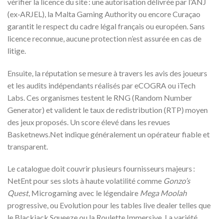
vérifier la licence du site : une autorisation délivrée par l’ANJ
(ex‑ARJEL), la Malta Gaming Authority ou encore Curaçao
garantit le respect du cadre légal français ou européen. Sans
licence reconnue, aucune protection n’est assurée en cas de
litige.
Ensuite, la réputation se mesure à travers les avis des joueurs
et les audits indépendants réalisés par eCOGRA ou iTech
Labs. Ces organismes testent le RNG (Random Number
Generator) et valident le taux de redistribution (RTP) moyen
des jeux proposés. Un score élevé dans les revues
Basketnews.Net indique généralement un opérateur fiable et
transparent.
Le catalogue doit couvrir plusieurs fournisseurs majeurs :
NetEnt pour ses slots à haute volatilité comme
Gonzo’s
Quest
, Microgaming avec le légendaire
Mega Moolah
progressive, ou Evolution pour les tables live dealer telles que
le Blackjack Squeeze ou la Roulette Immersive. La variété