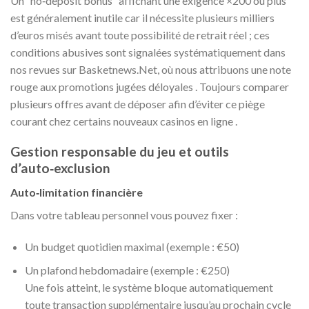
Un “no‑deposit bonus” affichant une exigence ×200 ou plus
est généralement inutile car il nécessite plusieurs milliers
d’euros misés avant toute possibilité de retrait réel ; ces
conditions abusives sont signalées systématiquement dans
nos revues sur Basketnews.Net, où nous attribuons une note
rouge aux promotions jugées déloyales . Toujours comparer
plusieurs offres avant de déposer afin d’éviter ce piège
courant chez certains nouveaux casinos en ligne .
Gestion responsable du jeu et outils
d’auto‑exclusion
Auto‑limitation financière
Dans votre tableau personnel vous pouvez fixer :
Un budget quotidien maximal (exemple : €50)
Un plafond hebdomadaire (exemple : €250)
Une fois atteint, le système bloque automatiquement
toute transaction supplémentaire jusqu’au prochain cycle