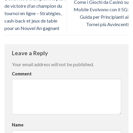
Come i Giochi da Casinò su
de victoire d’un champion du
Mobile Evolvono con il 5G:
tournoi en ligne – Stratégies,
Guida per Principianti ai
cash‑back et jeux de table
Tornei più Avvincenti
pour un Nouvel An gagnant
Leave a Reply
Your email address will not be published.
Comment
Name