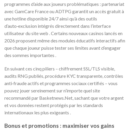
programmes d’aide aux joueurs problématiques : partenariat
avec GamCare France ou ADTPG garantit un accès gratuit à
une hotline disponible 24/7 ainsi qu’à des outils
d’auto‑exclusion intégrés directement dans l’interface
utilisateur du site web . Certains nouveaux casinos lancés en
2026 proposent même des modules éducatifs interactifs afin
que chaque joueur puisse tester ses limites avant d’engager
des sommes importantes .
En suivant ces cinq piliers – chiffrement SSL/TLS visible,
audits RNG publiés, procédure KYC transparente, contrôles
anti‑fraude actifs et programmes sociaux certifiés – vous
pouvez jouer sereinement sur n’importe quel site
recommandé par Basketnews.Net, sachant que votre argent
et vos données restent protégés par les standards
internationaux les plus exigeants .
Bonus et promotions : maximiser vos gains