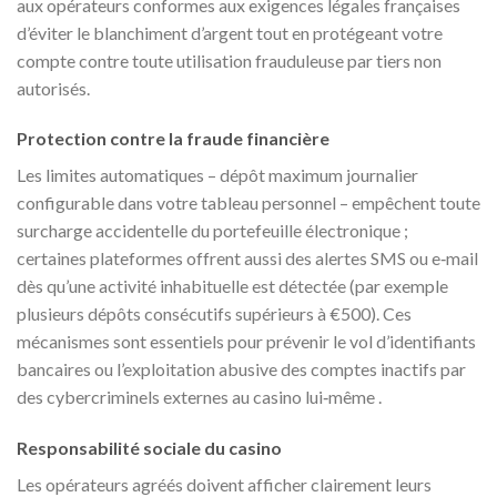
aux opérateurs conformes aux exigences légales françaises
d’éviter le blanchiment d’argent tout en protégeant votre
compte contre toute utilisation frauduleuse par tiers non
autorisés.
Protection contre la fraude financière
Les limites automatiques – dépôt maximum journalier
configurable dans votre tableau personnel – empêchent toute
surcharge accidentelle du portefeuille électronique ;
certaines plateformes offrent aussi des alertes SMS ou e‑mail
dès qu’une activité inhabituelle est détectée (par exemple
plusieurs dépôts consécutifs supérieurs à €500). Ces
mécanismes sont essentiels pour prévenir le vol d’identifiants
bancaires ou l’exploitation abusive des comptes inactifs par
des cybercriminels externes au casino lui‑même .
Responsabilité sociale du casino
Les opérateurs agréés doivent afficher clairement leurs