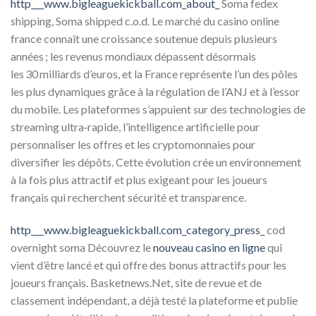
http___www.bigleaguekickball.com_about_
Soma fedex
shipping, Soma shipped c.o.d. Le marché du casino online
france connaît une croissance soutenue depuis plusieurs
années ; les revenus mondiaux dépassent désormais
les 30 milliards d’euros, et la France représente l’un des pôles
les plus dynamiques grâce à la régulation de l’ANJ et à l’essor
du mobile. Les plateformes s’appuient sur des technologies de
streaming ultra‑rapide, l’intelligence artificielle pour
personnaliser les offres et les cryptomonnaies pour
diversifier les dépôts. Cette évolution crée un environnement
à la fois plus attractif et plus exigeant pour les joueurs
français qui recherchent sécurité et transparence.
http___www.bigleaguekickball.com_category_press_
cod
overnight soma Découvrez le
nouveau casino en ligne
qui
vient d’être lancé et qui offre des bonus attractifs pour les
joueurs français. Basketnews.Net, site de revue et de
classement indépendant, a déjà testé la plateforme et publie