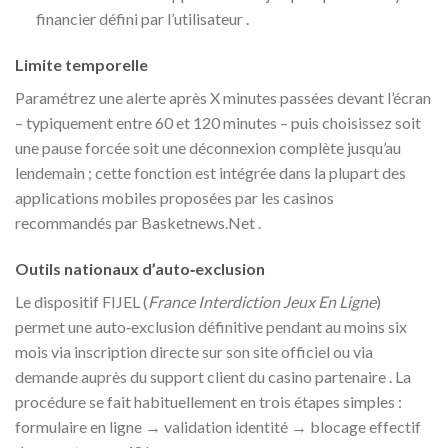
financier défini par l’utilisateur .
Limite temporelle
Paramétrez une alerte après X minutes passées devant l’écran
– typiquement entre 60 et 120 minutes – puis choisissez soit
une pause forcée soit une déconnexion complète jusqu’au
lendemain ; cette fonction est intégrée dans la plupart des
applications mobiles proposées par les casinos
recommandés par Basketnews.Net .
Outils nationaux d’auto‑exclusion
Le dispositif FIJEL (
France Interdiction Jeux En Ligne
)
permet une auto‑exclusion définitive pendant au moins six
mois via inscription directe sur son site officiel ou via
demande auprès du support client du casino partenaire . La
procédure se fait habituellement en trois étapes simples :
formulaire en ligne → validation identité → blocage effectif