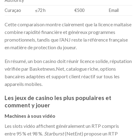
Authority
Curaçao
≤72 h
€500
Email
Cette comparaison montre clairement que la licence maltaise
combine rapidité financière et généreux programmes
promotionnels, tandis que l’ANJ reste la référence française
en matière de protection du joueur.
En résumé, un bon casino doit réunir licence solide, réputation
vérifiée par Basketnews.Net, catalogue riche, options
bancaires adaptées et support client réactif sur tous les
appareils mobiles.
Les jeux de casino les plus populaires et
comment y jouer
Machines à sous vidéo
Les slots vidéo affichent généralement un RTP compris
entre 95 % et 98 %.
Starburst
(NetEnt) propose un RTP