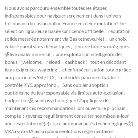
Nous avons parcouru ensemble toutes les étapes
indispensables pour naviguer sereinement dans l’univers
foisonnant du casino online France en pleine mutation.Une
sélection rigoureuse basée sur licence officielle、réputation
solide mesurée notamment via Basketnews.Net，un choix
éclairé parmi slots thématiques、jeux de table stratégiques
或live dealer immersif，une exploitation intelligente des
bonus（welcome、reload、cashback）tout en décodant
leurs exigences wagering，et enfin sécurisation totale grâce
aux protocoles SSL/TLS、méthodes paiement fiables＋
contrôle KYC approfondi。Sans oublier adoption
quotidienne du jeu responsable via limites auto‑exclusion、
budget fixe及 suivi psychologique.N’appliquez dès
maintenant ces recommandations lors ouverture prochain
compte；revenez régulièrement consulter nos mises-à‑jour
afin rester informé(e)s face aux nouveautés technologiques如
VR/crypto/IA ainsi qu’aux évolutions réglementaires