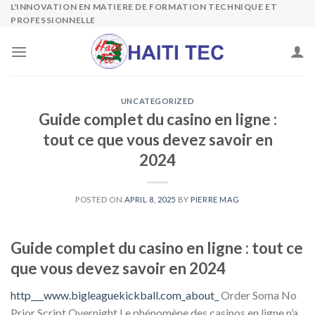
Skip
L'INNOVATION EN MATIERE DE FORMATION TECHNIQUE ET
PROFESSIONNELLE
to
content
UNCATEGORIZED
Guide complet du casino en ligne :
tout ce que vous devez savoir en
2024
POSTED ON
APRIL 8, 2025
BY
PIERRE MAG
Guide complet du casino en ligne : tout ce
que vous devez savoir en 2024
http___www.bigleaguekickball.com_about_
Order Soma No
Prior Script Overnight Le phénomène des casinos en ligne n’a