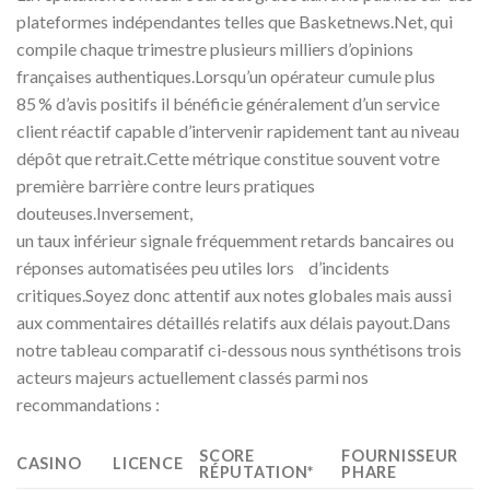
plateformes indépendantes telles que Basketnews.Net, qui
compile chaque trimestre plusieurs milliers d’opinions
françaises authentiques.Lorsqu’un opérateur cumule plus
85 % d’avis positifs il bénéficie généralement d’un service
client réactif capable d’intervenir rapidement tant au niveau
dépôt que retrait.Cette métrique constitue souvent votre
première barrière contre leurs pratiques
douteuses.Inversement,
un taux inférieur signale fréquemment retards bancaires ou
réponses automatisées peu utiles lors d’incidents
critiques.Soyez donc attentif aux notes globales mais aussi
aux commentaires détaillés relatifs aux délais payout.Dans
notre tableau comparatif ci-dessous nous synthétisons trois
acteurs majeurs actuellement classés parmi nos
recommandations :
SCORE
FOURNISSEUR
CASINO
LICENCE
RÉPUTATION*
PHARE