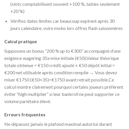
(slots comptabilisent souvent +100 %, tables seulement
+20 %)
Vérifiez dates limites car beaucoup expirent après 30
jours calendaire, voire moins lors offres flash saisonnières
Calcul pratique
Supposons un bonus “200 % up to €300” accompagné d’une
exigence wagering 35x·mise initiale (€50).Valeur théorique
totale obtenue = €150 crédit ajouté + €50 dépôt initial =
€200 net utilisable après condition remplie → Vous devez
miser €1750 (€50×35)=€1750 avant retrait possible.Ce
calcul montre clairement pourquoi certains joueurs préfèrent
éviter “high multiplier” si leur bankroll ne peut supporter ce
volume pariétaire élevé.​
Erreurs fréquentes
Ne dépassez jamais le plafond maximal autorisé durant