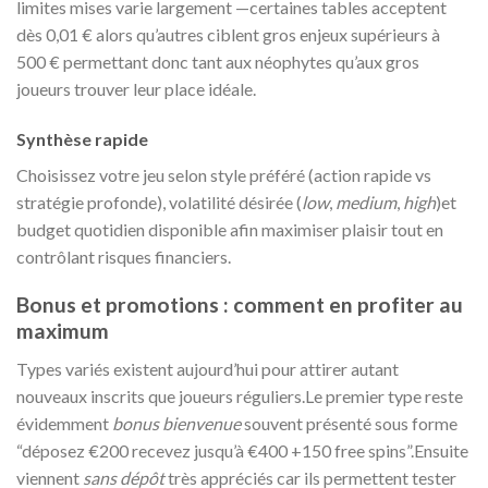
limites mises varie largement —certaines tables acceptent
dès 0,01 € alors qu’autres ciblent gros enjeux supérieurs à
500 € permettant donc tant aux néophytes qu’aux gros
joueurs trouver leur place idéale.​
Synthèse rapide
Choisissez votre jeu selon style préféré (action rapide vs
stratégie profonde), volatilité désirée (
low
,
medium
,
high
)​et
budget quotidien disponible afin maximiser plaisir tout en
contrôlant risques financiers.
Bonus et promotions : comment en profiter au
maximum
Types variés existent aujourd’hui pour attirer autant
nouveaux inscrits que joueurs réguliers.Le premier type reste
évidemment
bonus bienvenue
souvent présenté sous forme
“déposez €200 recevez jusqu’à €400 +150 free spins”.Ensuite
viennent
sans dépôt
très appréciés car ils permettent tester