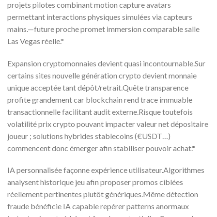
projets pilotes combinant motion capture avatars
permettant interactions physiques simulées via capteurs
mains.—future proche promet immersion comparable salle
Las Vegas réelle.*
Expansion cryptomonnaies devient quasi incontournable.Sur
certains sites nouvelle génération crypto devient monnaie
unique acceptée tant dépôt/retrait.Quête transparence
profite grandement car blockchain rend trace immuable
transactionnelle facilitant audit externe.Risque toutefois
volatilité prix crypto pouvant impacter valeur net dépositaire
joueur ; solutions hybrides stablecoins (€USDT…)
commencent donc émerger afin stabiliser pouvoir achat.*
IA personnalisée façonne expérience utilisateur.Algorithmes
analysent historique jeu afin proposer promos ciblées
réellement pertinentes plutôt génériques.Même détection
fraude bénéficie IA capable repérer patterns anormaux