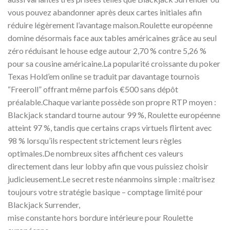
vous pouvez abandonner après deux cartes initiales afin
réduire légèrement l’avantage maison.Roulette européenne
domine désormais face aux tables américaines grâce au seul
zéro réduisant le house edge autour 2,70 % contre 5,26 %
pour sa cousine américaine.La popularité croissante du poker
Texas Hold’em online se traduit par davantage tournois
“Freeroll” offrant même parfois €500 sans dépôt
préalable.Chaque variante possède son propre RTP moyen :
Blackjack standard tourne autour 99 %, Roulette européenne
atteint 97 %, tandis que certains craps virtuels flirtent avec
98 % lorsqu’ils respectent strictement leurs règles
optimales.De nombreux sites affichent ces valeurs
directement dans leur lobby afin que vous puissiez choisir
judicieusement.Le secret reste néanmoins simple : maîtrisez
toujours votre stratégie basique – comptage limité pour
Blackjack Surrender,
mise constante hors bordure intérieure pour Roulette