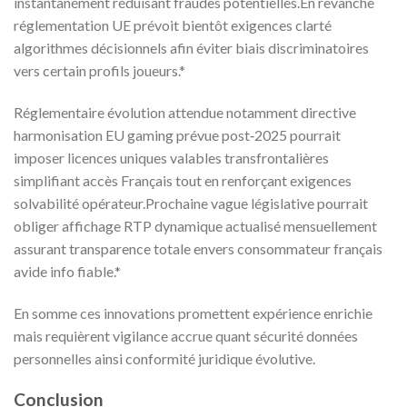
instantanément réduisant fraudes potentielles.En revanche
réglementation UE prévoit bientôt exigences clarté
algorithmes décisionnels afin éviter biais discriminatoires
vers certain profils joueurs.*
Réglementaire évolution attendue notamment directive
harmonisation EU gaming prévue post‑2025 pourrait
imposer licences uniques valables transfrontalières
simplifiant accès Français tout en renforçant exigences
solvabilité opérateur.Prochaine vague législative pourrait
obliger affichage RTP dynamique actualisé mensuellement
assurant transparence totale envers consommateur français
avide info fiable.*
En somme ces innovations promettent expérience enrichie
mais requièrent vigilance accrue quant sécurité données
personnelles ainsi conformité juridique évolutive.
Conclusion