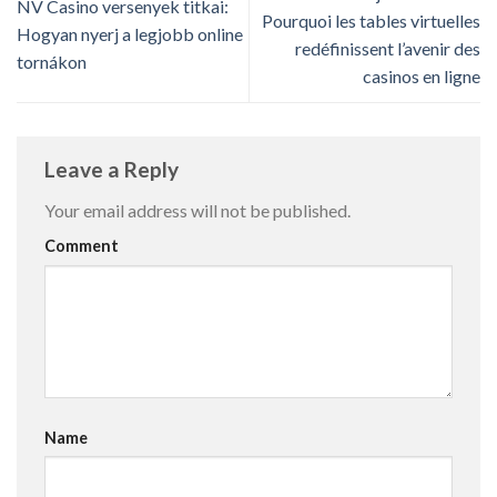
NV Casino versenyek titkai:
Pourquoi les tables virtuelles
Hogyan nyerj a legjobb online
redéfinissent l’avenir des
tornákon
casinos en ligne
Leave a Reply
Your email address will not be published.
Comment
Name