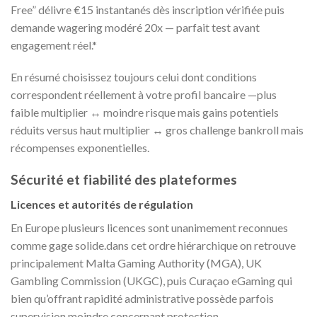
Free” délivre €15 instantanés dès inscription vérifiée puis
demande wagering modéré ‎20x‎ — parfait test avant
engagement réel.*
En résumé choisissez toujours celui dont conditions
correspondent réellement à votre profil bancaire —plus
faible multiplier ↔️ moindre risque mais gains potentiels
réduits versus haut multiplier ↔️ gros challenge bankroll mais
récompenses exponentielles.
Sécurité et fiabilité des plateformes
Licences et autorités de régulation
En Europe plusieurs licences sont unanimement reconnues
comme gage solide.dans cet ordre hiérarchique on retrouve
principalement Malta Gaming Authority (MGA), UK
Gambling Commission (UKGC), puis Curaçao eGaming qui
bien qu’offrant rapidité administrative possède parfois
supervision moindre concernant protection