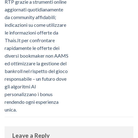
RTP grazie a strumenti online
aggiornati quotidianamente
da community affidabili;
indicazioni su come utilizzare
le informazioni offerte da
Thais.It per confrontare
rapidamente le offerte dei
diversi bookmaker non AAMS
ed ottimizzare la gestione del
bankroll nel rispetto del gioco
responsabile – un futuro dove
gli algoritmi AI
personalizzano i bonus
rendendo ogni esperienza
unica.
Leave a Reply