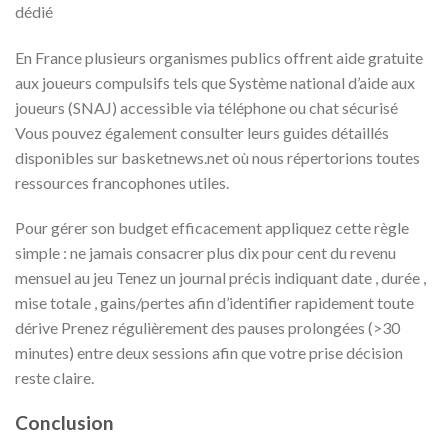
dédié
En France plusieurs organismes publics offrent aide gratuite
aux joueurs compulsifs tels que Système national d’aide aux
joueurs (SNAJ) accessible via téléphone ou chat sécurisé​​
Vous pouvez également consulter leurs guides détaillés
disponibles sur basketnews.net où nous répertorions toutes
ressources francophones utiles​.
Pour gérer son budget efficacement appliquez cette règle
simple : ne jamais consacrer plus dix pour cent du revenu
mensuel au jeu​​ Tenez un journal précis indiquant date , durée ,
mise totale , gains/pertes afin d’identifier rapidement toute
dérive​​ Prenez régulièrement des pauses prolongées (>30
minutes) entre deux sessions afin que votre prise décision
reste claire.​
Conclusion