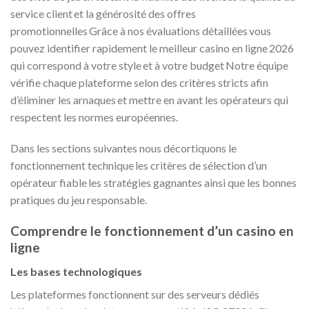
service client et la générosité des offres
promotionnelles Grâce à nos évaluations détaillées vous
pouvez identifier rapidement le meilleur casino en ligne 2026
qui correspond à votre style et à votre budget Notre équipe
vérifie chaque plateforme selon des critères stricts afin
d’éliminer les arnaques et mettre en avant les opérateurs qui
respectent les normes européennes.
Dans les sections suivantes nous décortiquons le
fonctionnement technique les critères de sélection d’un
opérateur fiable les stratégies gagnantes ainsi que les bonnes
pratiques du jeu responsable.
Comprendre le fonctionnement d’un casino en
ligne
Les bases technologiques
Les plateformes fonctionnent sur des serveurs dédiés