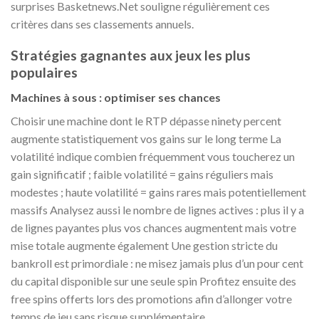
surprises Basketnews.Net souligne régulièrement ces
critères dans ses classements annuels.
Stratégies gagnantes aux jeux les plus
populaires
Machines à sous : optimiser ses chances
Choisir une machine dont le RTP dépasse ninety percent
augmente statistiquement vos gains sur le long terme La
volatilité indique combien fréquemment vous toucherez un
gain significatif ; faible volatilité = gains réguliers mais
modestes ; haute volatilité = gains rares mais potentiellement
massifs Analysez aussi le nombre de lignes actives : plus il y a
de lignes payantes plus vos chances augmentent mais votre
mise totale augmente également​ Une gestion stricte du
bankroll est primordiale : ne misez jamais plus d’un pour cent
du capital disponible sur une seule spin​ Profitez ensuite des
free spins offerts lors des promotions afin d’allonger votre
temps de jeu sans risque supplémentaire​.