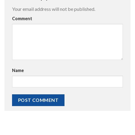
Your email address will not be published.
Comment
Name