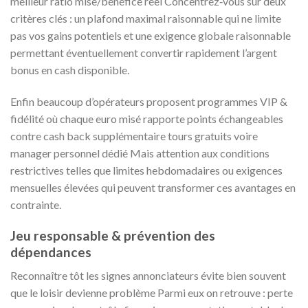
meilleur ratio mise/bénéfice réel​ Concentrez‑vous sur deux
critères clés : un plafond maximal raisonnable qui ne limite
pas vos gains potentiels ​et une exigence globale raisonnable
permettant éventuellement convertir rapidement l’argent
bonus en cash disponible.​
Enfin beaucoup d’opérateurs proposent programmes VIP &
fidélité où chaque euro misé rapporte points échangeables
contre cash back supplémentaire tours gratuits voire
manager personnel dédié​ Mais attention aux conditions
restrictives telles que limites hebdomadaires ou exigences
mensuelles élevées qui peuvent transformer ces avantages en
contrainte.​
Jeu responsable & prévention des
dépendances
Reconnaître tôt les signes annonciateurs évite bien souvent
que le loisir devienne problème​ Parmi eux on retrouve : perte