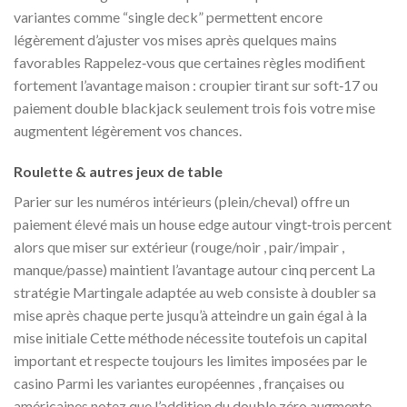
variantes comme “single deck” permettent encore
légèrement d’ajuster vos mises après quelques mains
favorables​ Rappelez‑vous que certaines règles modifient
fortement l’avantage maison : croupier tirant sur soft‑17 ou
paiement double blackjack seulement trois fois votre mise
augmentent légèrement vos chances​.
Roulette & autres jeux de table
Parier sur les numéros intérieurs (plein/cheval) offre un
paiement élevé mais un house edge autour vingt‑trois percent
alors que miser sur extérieur (rouge/noir , pair/impair ,
manque/passe) maintient l’avantage autour cinq percent​ La
stratégie Martingale adaptée au web consiste à doubler sa
mise après chaque perte jusqu’à atteindre un gain égal à la
mise initiale​ Cette méthode nécessite toutefois un capital
important et respecte toujours les limites imposées par le
casino​ Parmi les variantes européennes , françaises ou
américaines notez que l’addition du double zéro augmente