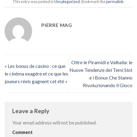
This entry was posted in
Uncategorized
. Bookmark the
permalink
.
PIERRE MAG
Oltre le Piramidi e Valhalla: le
« Les bonus de casino : ce que
Nuove Tendenze dei Temi Slot
le cinéma exagère et ce que les
e i Bonus Che Stanno
joueurs réels gagnent cet été »
Rivoluzionando il Gioco
Leave a Reply
Your email address will not be published.
Comment