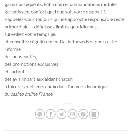
gains conséquents.​ Enfin nos recommandations mobiles
garantissent confort quel que soit votre dispositif.​
Rappelez‑vous toujours qu’une approche responsable reste
primordiale — définissez limites quotidiennes,
surveillez votre temps jeu,
et consultez régulièrement Basketnews.Net pour rester
informé
des nouveautés,
des promotions exclusives
et surtout
des avis impartiaux aidant chacun
à faire ses meilleurs choix dans l’univers dynamique
du
casino online France
.