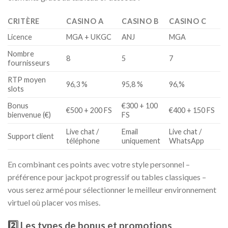
CRITÈRE
CASINO A
CASINO B
CASINO C
Licence
MGA + UKGC
ANJ
MGA
Nombre
8
5
7
fournisseurs
RTP moyen
96,3 %
95,8 %
96,%
slots
Bonus
€300 + 100
€500 + 200 FS
€400 + 150 FS
bienvenue (€)
FS
Live chat /
Email
Live chat /
Support client
téléphone
uniquement
WhatsApp
En combinant ces points avec votre style personnel –
préférence pour jackpot progressif ou tables classiques –
vous serez armé pour sélectionner le meilleur environnement
virtuel où placer vos mises.
2️⃣ Les types de bonus et promotions