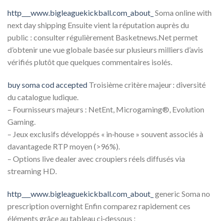
http___www.bigleaguekickball.com_about_
Soma online with
next day shipping Ensuite vient la réputation auprès du
public : consulter régulièrement Basketnews.Net permet
d’obtenir une vue globale basée sur plusieurs milliers d’avis
vérifiés plutôt que quelques commentaires isolés.
buy soma cod accepted
Troisième critère majeur : diversité
du catalogue ludique.
– Fournisseurs majeurs : NetEnt, Microgaming®, Evolution
Gaming.
– Jeux exclusifs développés « in‑house » souvent associés à
davantagede RTP moyen (>96%).
– Options live dealer avec croupiers réels diffusés via
streaming HD.
http___www.bigleaguekickball.com_about_
generic Soma no
prescription overnight Enfin comparez rapidement ces
éléments grâce au tableau ci‑dessous :