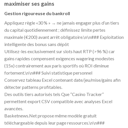
maximiser ses gains
Gestion rigoureuse du bankroll
Appliquez règle «30 % » → ne jamais engager plus d’un tiers
du capital quotidiennement ; définissez limite pertes
maximale (€200) avant arrêt obligatoire.\n\n### Exploitation
intelligente des bonus sans dépôt
Utilisez-les exclusivement sur slots haut RTP (>96 %) car
gains rapides compensent exigences wagering modestes
(15x) contrairement aux paris sportifs où ROI diminue
fortement.\n\n### Suivi statistique personnel
Conservez tableau Excel contenant date/jeu/mise/gains afin
détecter patterns profitables.
Des outils tiers autorisés tels Que “Casino Tracker”
permettent export CSV compatible avec analyses Excel
avancées.
Basketnews.Net propose même modèle gratuit
téléchargeable depuis leur page ressources.\n\n###