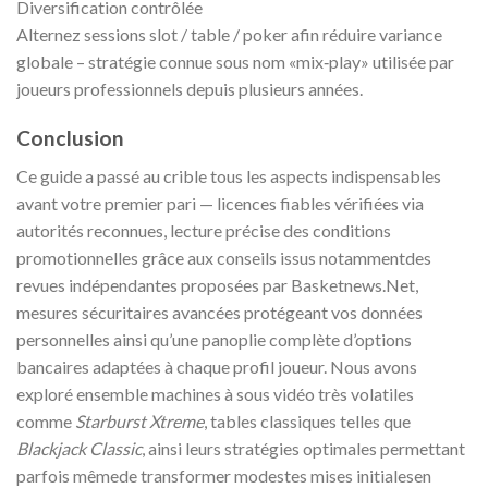
Diversification contrôlée
Alternez sessions slot / table / poker afin réduire variance
globale – stratégie connue sous nom «mix‑play» utilisée par
joueurs professionnels depuis plusieurs années.
Conclusion
Ce guide a passé au crible tous les aspects indispensables
avant votre premier pari — licences fiables vérifiées via
autorités reconnues, lecture précise des conditions
promotionnelles grâce aux conseils issus notammentdes
revues indépendantes proposées par Basketnews.Net,
mesures sécuritaires avancées protégeant vos données
personnelles ainsi qu’une panoplie complète d’options
bancaires adaptées à chaque profil joueur.​ Nous avons
exploré ensemble machines à sous vidéo très volatiles
comme
Starburst Xtreme
, tables classiques telles que
Blackjack Classic
, ainsi leurs stratégies optimales permettant
parfois mêmede transformer modestes mises initiales​en