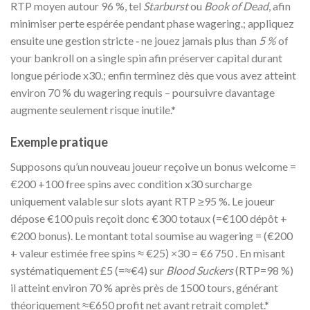
RTP moyen autour 96 %, tel
Starburst
ou
Book of Dead
, afin
minimiser perte espérée pendant phase wagering.; appliquez
ensuite une gestion stricte ‑ ne jouez jamais plus than
5 %
of
your bankroll on a single spin afin préserver capital durant
longue période x30.; enfin terminez dès que vous avez atteint
environ 70 % du wagering requis – poursuivre davantage
augmente seulement risque inutile.*
Exemple pratique
Supposons qu’un nouveau joueur reçoive un bonus welcome =
€200 +100 free spins avec condition x30 surcharge
uniquement valable sur slots ayant RTP ≥95 %. Le joueur
dépose €100 puis reçoit donc €300 totaux (=€100 dépôt +
€200 bonus). Le montant total soumise au wagering = (€200
+ valeur estimée free spins ≈ €25) ×30 = €6 750 . En misant
systématiquement £5 (=≈€4) sur
Blood Suckers
(RTP=98 %)
il atteint environ 70 % après près de 1500 tours, générant
théoriquement ≈€650 profit net avant retrait complet.*