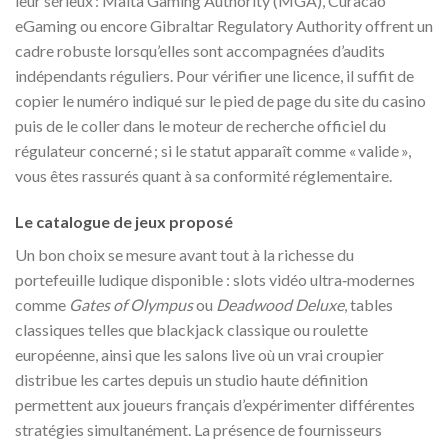
leur sérieux : Malta Gaming Authority (MGA), Curacao
eGaming ou encore Gibraltar Regulatory Authority offrent un
cadre robuste lorsqu’elles sont accompagnées d’audits
indépendants réguliers. Pour vérifier une licence, il suffit de
copier le numéro indiqué sur le pied de page du site du casino
puis de le coller dans le moteur de recherche officiel du
régulateur concerné ; si le statut apparaît comme « valide »,
vous êtes rassurés quant à sa conformité réglementaire.
Le catalogue de jeux proposé
Un bon choix se mesure avant tout à la richesse du
portefeuille ludique disponible : slots vidéo ultra‑modernes
comme
Gates of Olympus
ou
Deadwood Deluxe
, tables
classiques telles que blackjack classique ou roulette
européenne, ainsi que les salons live où un vrai croupier
distribue les cartes depuis un studio haute définition
permettent aux joueurs français d’expérimenter différentes
stratégies simultanément. La présence de fournisseurs