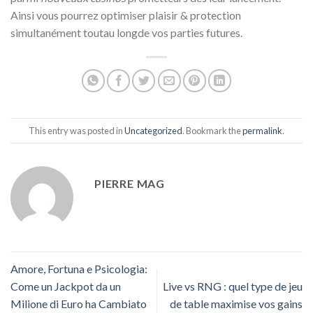
Ainsi vous pourrez optimiser plaisir & protection
simultanément toutau long​de vos parties futures.​
This entry was posted in
Uncategorized
. Bookmark the
permalink
.
PIERRE MAG
Amore, Fortuna e Psicologia:
Come un Jackpot da un
Live vs RNG : quel type de jeu
Milione di Euro ha Cambiato
de table maximise vos gains