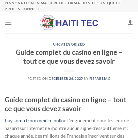
Skip
L'INNOVATION EN MATIERE DE FORMATION TECHNIQUE ET
PROFESSIONNELLE
to
content
UNCATEGORIZED
Guide complet du casino en ligne –
tout ce que vous devez savoir
POSTED ON
DECEMBER 26, 2025
BY
PIERRE MAG
Guide complet du casino en ligne – tout
ce que vous devez savoir
buy soma from mexico online
L’engouement pour les jeux de
hasard sur Internet ne montre aucun signe d’essoufflement :
chaque année, des millions de Français s’inscrivent sur des