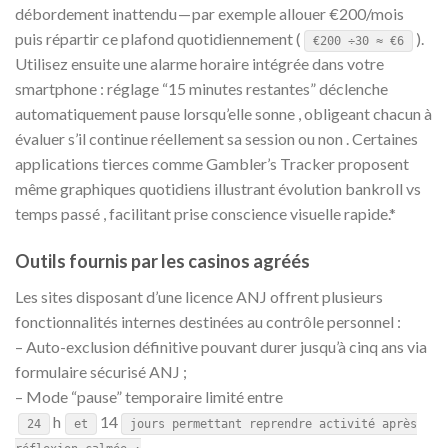
débordement inattendu — par exemple allouer €200/mois
puis répartir ce plafond quotidiennement (
).
€200 ÷30 ≈ €6
Utilisez ensuite une alarme horaire intégrée dans votre
smartphone : réglage “15 minutes restantes” déclenche
automatiquement pause lorsqu’elle sonne , obligeant chacun à
évaluer s’il continue réellement sa session ou non . Certaines
applications tierces comme Gambler’s Tracker proposent
même graphiques quotidiens illustrant évolution bankroll vs
temps passé , facilitant prise conscience visuelle rapide.*
Outils fournis par les casinos agréés
Les sites disposant d’une licence ANJ offrent plusieurs
fonctionnalités internes destinées au contrôle personnel :
– Auto-exclusion définitive pouvant durer jusqu’à cinq ans via
formulaire sécurisé ANJ ;
– Mode “pause” temporaire limité entre
h
14
24
et
jours permettant reprendre activité après