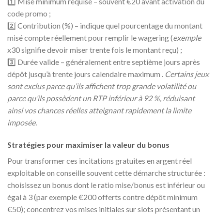
1️⃣ Mise minimum requise – souvent €20 avant activation du
code promo ;
2️⃣ Contribution (%) – indique quel pourcentage du montant
misé compte réellement pour remplir le wagering (
exemple
x30 signifie devoir miser trente fois le montant reçu) ;
3️⃣ Durée valide – généralement entre septième jours après
dépôt jusqu’à trente jours calendaire maximum .
Certains jeux
sont exclus parce qu’ils affichent trop grande volatilité ou
parce qu’ils possèdent un RTP inférieur à 92 %, réduisant
ainsi vos chances réelles atteignant rapidement la limite
imposée.
Stratégies pour maximiser la valeur du bonus
Pour transformer ces incitations gratuites en argent réel
exploitable on conseille souvent cette démarche structurée :
choisissez un bonus dont le ratio mise/bonus est inférieur ou
égal à 3 (par exemple €200 offerts contre dépôt minimum
€50); concentrez vos mises initiales sur slots présentant un