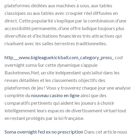
plateformes dédiées aux machines à sous, aux tables
classiques ou aux tables avec croupier réel diffusées en
direct. Cette popularité s’explique par la combinaison d’une
accessibilité permanente, d’une offre ludique toujours plus
diversifiée et d’incitations financières très attractives qui
rivalisent avec les salles terrestres traditionnelles.
http___www.bigleaguekickball.com_category_press_
cod
overnight soma Sur cette dynamique s’appuie
Basketnews.Net, un site indépendant spécialisé dans les
revues détaillées et les classements objectifs des
plateformes de jeu ! Vous y trouverez chaque jour une analyse
complète du
nouveau casino en ligne
ainsi que des
comparatifs pertinents qui aident les joueurs à choisir
intelligemment leurs espaces de divertissement virtuel tout
en restant protégés par la loi française.
Soma overnight fed ex no prescription
Dans cet article nous