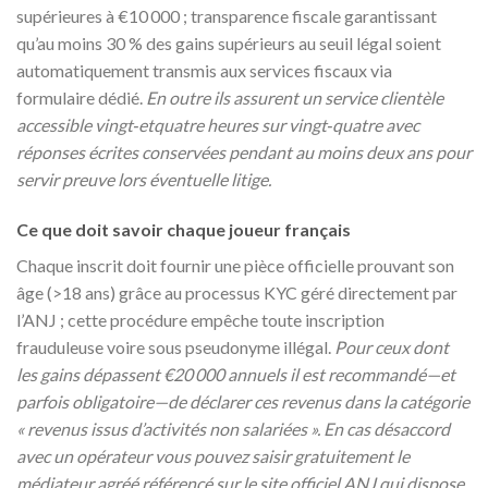
supérieures à €10 000 ; transparence fiscale garantissant
qu’au moins 30 % des gains supérieurs au seuil légal soient
automatiquement transmis aux services fiscaux via
formulaire dédié.
En outre ils assurent un service clientèle
accessible vingt‑et­quatre heures sur vingt‑quatre avec
réponses écrites conservées pendant au moins deux ans pour
servir preuve lors éventuelle litige.
Ce que doit savoir chaque joueur français
Chaque inscrit doit fournir une pièce officielle prouvant son
âge (>18 ans) grâce au processus KYC géré directement par
l’ANJ ; cette procédure empêche toute inscription
frauduleuse voire sous pseudonyme illégal.
Pour ceux dont
les gains dépassent €20 000 annuels il est recommandé—et
parfois obligatoire—de déclarer ces revenus dans la catégorie
« revenus issus d’activités non salariées ». En cas désaccord
avec un opérateur vous pouvez saisir gratuitement le
médiateur agréé référencé sur le site officiel ANJ qui dispose