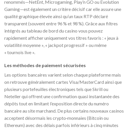
renommés—NetEnt, Microgaming, Play’n GO ou Evolution
Gaming—est également un critère décisif car elle assure une
qualité graphique élevée ainsi qu’un taux RTP déclaré
transparent (souvent entre 96 % et 98 %). Grâce aux filtres
intégrés au tableau de bord du casino vous pouvez
rapidement afficher uniquement vos titres favoris : « jeux à
volatilité moyenne », « jackpot progressif » ou même
« tournois live ».
Les méthodes de paiement sécurisées
Les options bancaires varient selon chaque plateforme mais
on retrouve généralement cartes Visa/MasterCard ainsi que
plusieurs portefeuilles électroniques tels que Skrill ou
Neteller qui offrent une confirmation quasi instantanée des
dépôts tout en limitant l’exposition directe du numéro
bancaire au site marchand. De plus certains nouveaux casinos
acceptent désormais les crypto‑monnaies (Bitcoin ou
Ethereum) avec des délais parfois inférieurs à cinq minutes