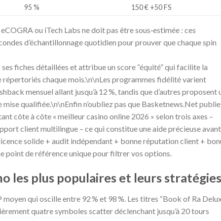
95 %
150 € +50 FS
r eCOGRA ou iTech Labs ne doit pas être sous‑estimée : ces
econdes d’échantillonnage quotidien pour prouver que chaque spin
 fiches détaillées et attribue un score “équité” qui facilite la
ne répertoriés chaque mois.\n\nLes programmes fidélité varient
shback mensuel allant jusqu’à 12 %, tandis que d’autres proposent 
 mise qualifiée.\n\nEnfin n’oubliez pas que Basketnews.Net publie
t côte à côte « meilleur casino online 2026 » selon trois axes –
pport client multilingue – ce qui constitue une aide précieuse avant
 licence solide + audit indépendant + bonne réputation client + bon
point de référence unique pour filtrer vos options.
no les plus populaires et leurs stratégie
P moyen qui oscille entre 92 % et 98 %. Les titres “Book of Ra Delu
lièrement quatre symboles scatter déclenchant jusqu’à 20 tours