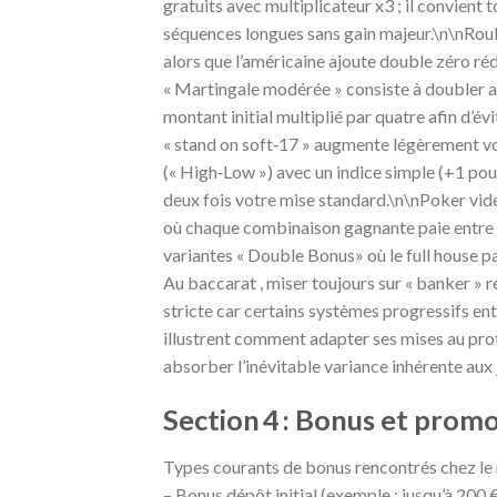
gratuits avec multiplicateur x3 ; il convient t
séquences longues sans gain majeur.\n\nRou
alors que l’américaine ajoute double zéro ré
« Martingale modérée » consiste à doubler a
montant initial multiplié par quatre afin d’é
« stand on soft‑17 » augmente légèrement v
(« High‑Low ») avec un indice simple (+1 pou
deux fois votre mise standard.\n\nPoker vid
où chaque combinaison gagnante paie entre x
variantes « Double Bonus» où le full house pa
Au baccarat , miser toujours sur « banker » 
stricte car certains systèmes progressifs e
illustrent comment adapter ses mises au prof
absorber l’inévitable variance inhérente aux
Section 4 : Bonus et prom
Types courants de bonus rencontrés chez le m
– Bonus dépôt initial (exemple : jusqu’à 200 