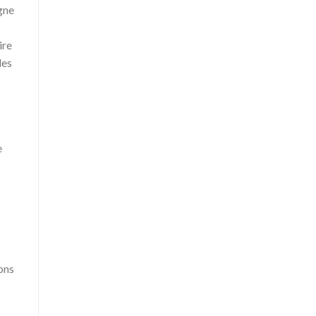
gne
ire
des
e
ons