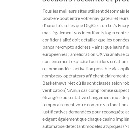
Tous les meilleurs sites utilisent désormais 
bout‑en‑bout entre votre navigateur et leur
d’autorités telles que DigiCert ou Let’s Enc
mais également vos identifiants login contre
confidentialité doit détailler quelles donné
bancaire/crypto address – ainsi que leurs f
européennes ; amélioration UX via analyse 
consentement explicite fourni lors création 
recommandée : activation possible via appl
nombreux opérateurs affichent clairement cet
Basketnews.Net où ils sont classés selon rob
verification).\n\nEn cas compromise suspecté
étrangère ou tentative changement mot‑de‑
temporairement votre compte via fonction au
justificatives demandées pour reconquête a
exigent également que chaque casino impléme
automatisé détectant modèles atypiques (>10