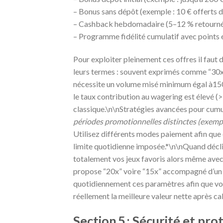
– Bonus sans dépôt (exemple : 10 € offerts dè
– Cashback hebdomadaire (5–12 % retournés
– Programme fidélité cumulatif avec points 
Pour exploiter pleinement ces offres il faut
leurs termes : souvent exprimés comme “30x 
nécessite un volume misé minimum égal à​150
le taux contribution au wagering est élevé 
classique.\n\nStratégies avancées pour cumu
périodes promotionnelles distinctes (exempl
Utilisez différents modes paiement afin que
limite quotidienne imposée.*\n\nQuand décli
totalement vos jeux favoris alors même avec 
propose “20x” voire “15x” accompagné d’un 
quotidiennement ces paramètres afin que vo
réellement la meilleure valeur nette après cal
Section 5 : Sécurité et pr