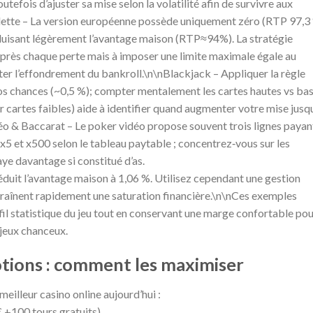
outefois d’ajuster sa mise selon la volatilité afin de survivre aux
lette – La version européenne possède uniquement zéro (RTP 97,3 
duisant légèrement l’avantage maison (
RTP≈94%). La stratégie
près chaque perte mais à imposer une limite maximale égale au
viter l’effondrement du bankroll.\n\nBlackjack – Appliquer la règle
os chances (~0,5 %); compter mentalement les cartes hautes vs ba
r cartes faibles) aide à identifier quand augmenter votre mise jusq
éo & Baccarat – Le poker vidéo propose souvent trois lignes payan
5 et x500 selon le tableau paytable ; concentrez‑vous sur les
ye davantage si constitué d’as.
réduit l’avantage maison à
1,06 %. Utilisez cependant une gestion
ntraînent rapidement une saturation financière.\n\nCes exemples
il statistique du jeu tout en conservant une marge confortable po
 jeux chanceux.
otions : comment les maximiser
eilleur casino online aujourd’hui :
€ +100 tours gratuits)