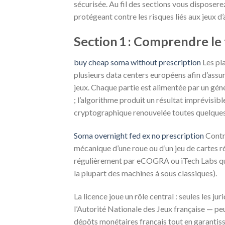
sécurisée. Au fil des sections vous disposere
protégeant contre les risques liés aux jeux d’
Section 1 : Comprendre le
buy cheap soma without prescription
Les pl
plusieurs data centers européens afin d’assu
jeux. Chaque partie est alimentée par un gén
; l’algorithme produit un résultat imprévisib
cryptographique renouvelée toutes quelques
Soma overnight fed ex no prescription
Contra
mécanique d’une roue ou d’un jeu de cartes ré
régulièrement par eCOGRA ou iTech Labs qu
la plupart des machines à sous classiques).
La licence joue un rôle central : seules les
l’Autorité Nationale des Jeux française — peu
dépôts monétaires français tout en garantiss