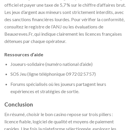
officiel et payer une taxe de 5,7 % sur le chiffre d’affaires brut.
Les jeux d’argent aux mineurs sont strictement interdits, avec
des sanctions financières lourdes. Pour vérifier la conformité,
consultez le registre de l’ANJ ou les évaluations de
Beauxreves.Fr, qui indique clairement les licences françaises
détenues par chaque opérateur.
Ressources d’aide
Joueurs‑solidaire (numéro national d’aide)
SOS Jeu (ligne téléphonique 09 72 02 57 57)
Forums spécialisés où les joueurs partagent leurs
expériences et stratégies de sortie.
Conclusion
En résumé, choisir le bon casino repose sur trois piliers :
licence fiable, logiciel de qualité et moyens de paiement
rapides. Une fois la plateforme sélectionnée, explorez les