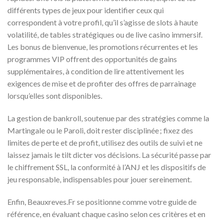
différents types de jeux pour identifier ceux qui
correspondent à votre profil, qu’il s’agisse de slots à haute
volatilité, de tables stratégiques ou de live casino immersif.
Les bonus de bienvenue, les promotions récurrentes et les
programmes VIP offrent des opportunités de gains
supplémentaires, à condition de lire attentivement les
exigences de mise et de profiter des offres de parrainage
lorsqu’elles sont disponibles.
La gestion de bankroll, soutenue par des stratégies comme la
Martingale ou le Paroli, doit rester disciplinée ; fixez des
limites de perte et de profit, utilisez des outils de suivi et ne
laissez jamais le tilt dicter vos décisions. La sécurité passe par
le chiffrement SSL, la conformité à l’ANJ et les dispositifs de
jeu responsable, indispensables pour jouer sereinement.
Enfin, Beauxreves.Fr se positionne comme votre guide de
référence, en évaluant chaque casino selon ces critères et en