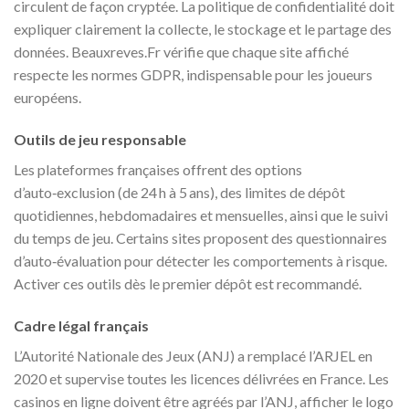
circulent de façon cryptée. La politique de confidentialité doit
expliquer clairement la collecte, le stockage et le partage des
données. Beauxreves.Fr vérifie que chaque site affiché
respecte les normes GDPR, indispensable pour les joueurs
européens.
Outils de jeu responsable
Les plateformes françaises offrent des options
d’auto‑exclusion (de 24 h à 5 ans), des limites de dépôt
quotidiennes, hebdomadaires et mensuelles, ainsi que le suivi
du temps de jeu. Certains sites proposent des questionnaires
d’auto‑évaluation pour détecter les comportements à risque.
Activer ces outils dès le premier dépôt est recommandé.
Cadre légal français
L’Autorité Nationale des Jeux (ANJ) a remplacé l’ARJEL en
2020 et supervise toutes les licences délivrées en France. Les
casinos en ligne doivent être agréés par l’ANJ, afficher le logo