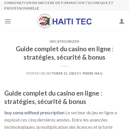
Skip
L'INNOVATION EN MATIERE DE FORMATION TECHNIQUE ET
PROFESSIONNELLE
to
content
UNCATEGORIZED
Guide complet du casino en ligne :
stratégies, sécurité & bonus
POSTED ON
OCTOBER 15, 2025
BY
PIERRE MAG
Guide complet du casino en ligne :
stratégies, sécurité & bonus
buy soma without prescription
Le secteur du jeu en ligne a
explosé ces cinq dernières années. Entre les avancées
technologiques, la multiplication des licences et la forte