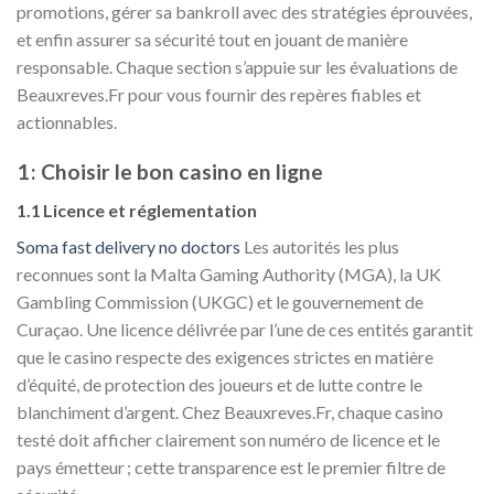
promotions, gérer sa bankroll avec des stratégies éprouvées,
et enfin assurer sa sécurité tout en jouant de manière
responsable. Chaque section s’appuie sur les évaluations de
Beauxreves.Fr pour vous fournir des repères fiables et
actionnables.
1 : Choisir le bon casino en ligne
1.1 Licence et réglementation
Soma fast delivery no doctors
Les autorités les plus
reconnues sont la Malta Gaming Authority (MGA), la UK
Gambling Commission (UKGC) et le gouvernement de
Curaçao. Une licence délivrée par l’une de ces entités garantit
que le casino respecte des exigences strictes en matière
d’équité, de protection des joueurs et de lutte contre le
blanchiment d’argent. Chez Beauxreves.Fr, chaque casino
testé doit afficher clairement son numéro de licence et le
pays émetteur ; cette transparence est le premier filtre de