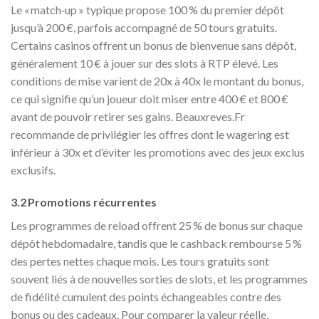
Le « match‑up » typique propose 100 % du premier dépôt
jusqu’à 200 €, parfois accompagné de 50 tours gratuits.
Certains casinos offrent un bonus de bienvenue sans dépôt,
généralement 10 € à jouer sur des slots à RTP élevé. Les
conditions de mise varient de 20x à 40x le montant du bonus,
ce qui signifie qu’un joueur doit miser entre 400 € et 800 €
avant de pouvoir retirer ses gains. Beauxreves.Fr
recommande de privilégier les offres dont le wagering est
inférieur à 30x et d’éviter les promotions avec des jeux exclus
exclusifs.
3.2 Promotions récurrentes
Les programmes de reload offrent 25 % de bonus sur chaque
dépôt hebdomadaire, tandis que le cashback rembourse 5 %
des pertes nettes chaque mois. Les tours gratuits sont
souvent liés à de nouvelles sorties de slots, et les programmes
de fidélité cumulent des points échangeables contre des
bonus ou des cadeaux. Pour comparer la valeur réelle,