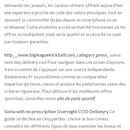
demande des joueurs, les casinos virtuels offrent aujourd’hui
une expérience proche de celle des salons physiques, tout en
ajoutant la commodité du jeu depuis un smartphone ou un
ordinateur. Cette évolution a créé un marché foisonnant où les
offres se multiplient, mais où la qualité et la sécurité ne sont
pas toujours garanties.
http___www.bigleaguekickball.com_category_press_
soma
next day delivery cod Pour naviguer dans cet océan d’options,
il est essentiel de s’appuyer sur une source indépendante.
Beauxreves.Fr se positionne comme un comparateur
impartial qui teste, classe et analyse les plateformes selon des
critères rigoureux.
Pour découvrir les meilleures offres
sportives, consultez notre
site de paris sportif
.
Soma with no prescription Overnight COD Deliveyry
Ce
guide se décline en cinq parties : choisir le bon casino,
connaître les différents types de jeux, exploiter les bonus et