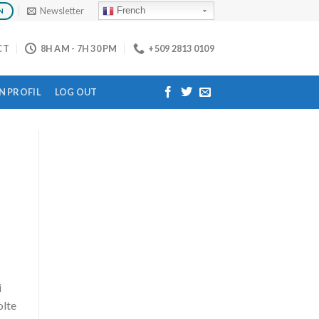
Newsletter
French
N
CT
8H AM - 7H 30 PM
+509 2813 0109
 PROFIL
LOG OUT
i
olte