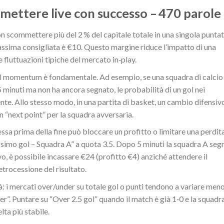
mmettere live con successo – 470 parole
on scommettere più del 2 % del capitale totale in una singola punta
 massima consigliata è €10. Questo margine riduce l’impatto di una
 fluttuazioni tipiche del mercato in‑play.
 il momentum è fondamentale. Ad esempio, se una squadra di calcio
 minuti ma non ha ancora segnato, le probabilità di un gol nei
e. Allo stesso modo, in una partita di basket, un cambio difensiv
n “next point” per la squadra avversaria.
ssa prima della fine può bloccare un profitto o limitare una perdita
imo gol – Squadra A” a quota 3.5. Dopo 5 minuti la squadra A segn
vo, è possibile incassare €24 (profitto €4) anziché attendere il
retrocessione del risultato.
: i mercati over/under su totale gol o punti tendono a variare men
er”. Puntare su “Over 2.5 gol” quando il match è già 1‑0 e la squadra
ta più stabile.