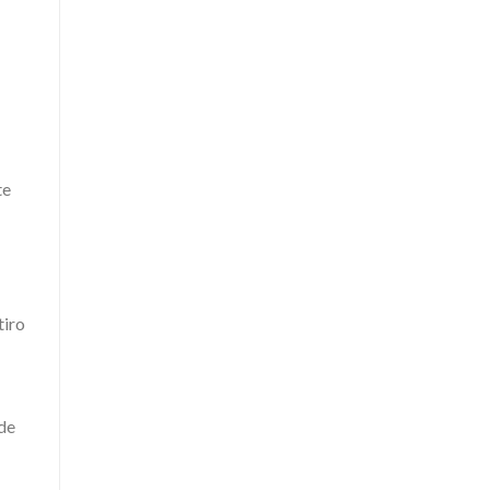
te
tiro
ude