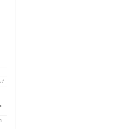
ut”
te
ni