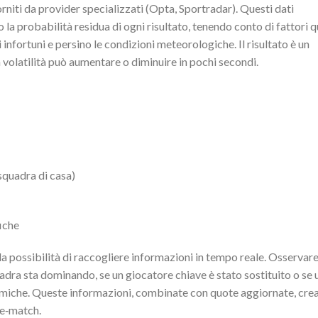
rniti da provider specializzati (Opta, Sportradar). Questi dati
la probabilità residua di ogni risultato, tenendo conto di fattori q
 infortuni e persino le condizioni meteorologiche. Il risultato è un
 volatilità può aumentare o diminuire in pochi secondi.
squadra di casa)
fiche
 la possibilità di raccogliere informazioni in tempo reale. Osservare 
adra sta dominando, se un giocatore chiave è stato sostituito o se 
amiche. Queste informazioni, combinate con quote aggiornate, cre
re‑match.