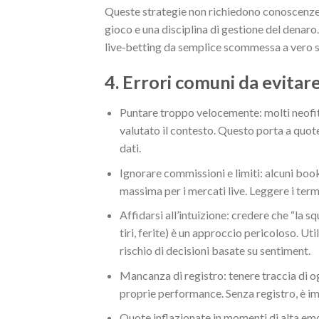
Queste strategie non richiedono conoscenze 
gioco e una disciplina di gestione del denaro.
live‑betting da semplice scommessa a vero st
4. Errori comuni da evitar
Puntare troppo velocemente: molti neofit
valutato il contesto. Questo porta a quot
dati.
Ignorare commissioni e limiti: alcuni bo
massima per i mercati live. Leggere i term
Affidarsi all’intuizione: credere che “la s
tiri, ferite) è un approccio pericoloso. Ut
rischio di decisioni basate su sentiment.
Mancanza di registro: tenere traccia di og
proprie performance. Senza registro, è im
Quote inflazionate in momenti di alta emoz