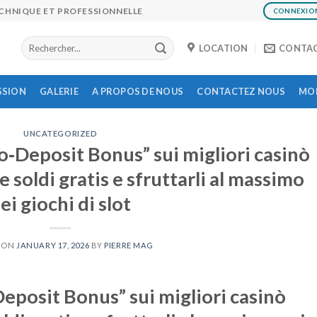
ECHNIQUE ET PROFESSIONNELLE
CONNEXIO
LOCATION
CONTA
SSION
GALERIE
A PROPOS DE NOUS
CONTACTEZ NOUS
MON
UNCATEGORIZED
No‑Deposit Bonus” sui migliori casinò
 soldi gratis e sfruttarli al massimo
ei giochi di slot
 ON
JANUARY 17, 2026
BY
PIERRE MAG
Deposit Bonus” sui migliori casinò