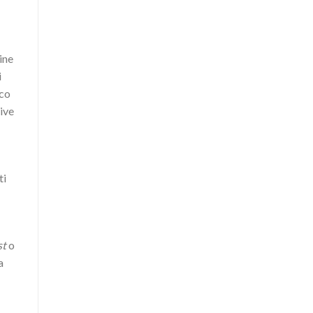
ine
i
oco
tive
ti
st
o
a