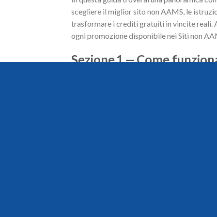
scegliere il miglior sito non AAMS, le istruzi
trasformare i crediti gratuiti in vincite reali.
ogni promozione disponibile nei Siti non AAMS
Sezione 1 — Come funziona
slot (≈ 400 parole)
Un no‑deposit bonus è una promozione che ac
giri gratuiti senza richiedere alcun versament
virtuale che diventa reale solo dopo aver sod
Le tipologie più comuni sono tre:
cod pharmacy soma
Cash bonus
: ad e
http___www.bigleaguekickball.com_c
10 a 50 spin gratuiti su slot specifiche c
http___www.bigleaguekickball.com_c