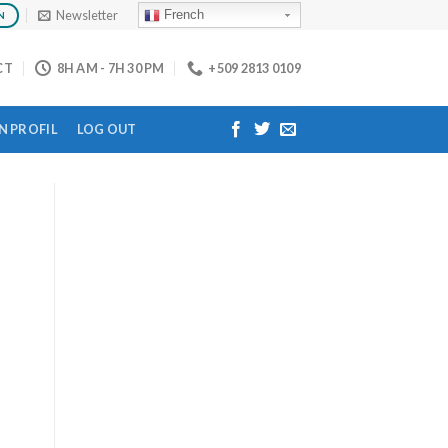
Newsletter
French
N
CT
8H AM - 7H 30 PM
+509 2813 0109
 PROFIL
LOG OUT