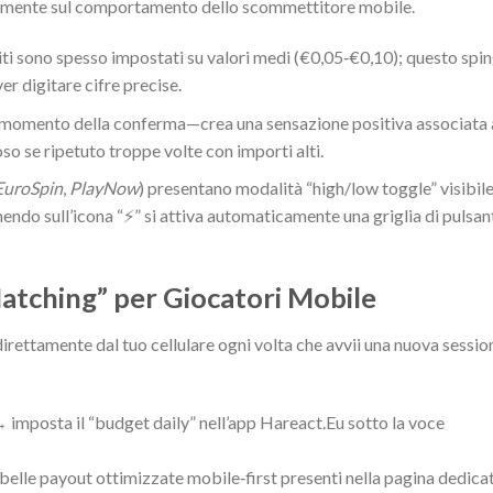
rettamente sul comportamento dello scommettitore mobile.
niti sono spesso impostati su valori medi (€0,05‑€0,10); questo spi
r digitare cifre precise.
l momento della conferma—crea una sensazione positiva associata 
so se ripetuto troppe volte con importi alti.
EuroSpin
,
PlayNow
) presentano modalità “high/low toggle” visibil
endo sull’icona “⚡” si attiva automaticamente una griglia di pulsan
Matching” per Giocatori Mobile
rettamente dal tuo cellulare ogni volta che avvii una nuova sessio
 → imposta il “budget daily” nell’app Hareact.Eu sotto la voce
belle payout ottimizzate mobile‑first presenti nella pagina dedica