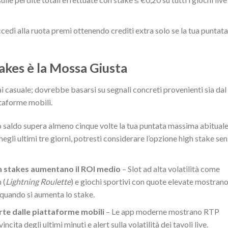
ccedi alla ruota premi ottenendo crediti extra solo se la tua puntata
akes è la Mossa Giusta
 casuale; dovrebbe basarsi su segnali concreti provenienti sia dal
ttaforme mobili.
uo saldo supera almeno cinque volte la tua puntata massima abituale
egli ultimi tre giorni, potresti considerare l’opzione high stake se
igh stakes aumentano il ROI medio
– Slot ad alta volatilità come
 (
Lightning Roulette
) e giochi sportivi con quote elevate mostran
 quando si aumenta lo stake.
erte dalle piattaforme mobili
– Le app moderne mostrano RTP
ncita degli ultimi minuti e alert sulla volatilità dei tavoli live.