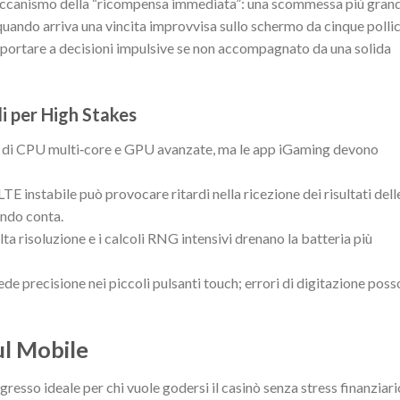
meccanismo della “ricompensa immediata”: una scommessa più gran
uando arriva una vincita improvvisa sullo schermo da cinque pollic
ò portare a decisioni impulsive se non accompagnato da una solida
li per High Stakes
o di CPU multi‑core e GPU avanzate, ma le app iGaming devono
TE instabile può provocare ritardi nella ricezione dei risultati dell
ondo conta.
a risoluzione e i calcoli RNG intensivi drenano la batteria più
ede precisione nei piccoli pulsanti touch; errori di digitazione pos
ul Mobile
resso ideale per chi vuole godersi il casinò senza stress finanziari