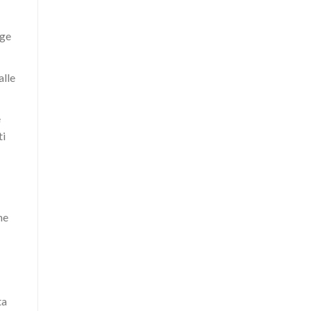
nge
alle
e
ti
ne
ta