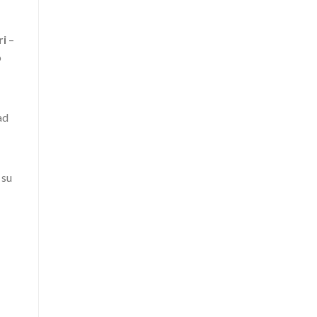
ri
–
o
ad
 su