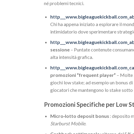
né problemi tecnici.
http___www.bigleaguekickball.com_a
Chi ha appena iniziato a esplorare il mond
intimidatorio dove sperimentare strategi
http___www.bigleaguekickball.com_a
sessione
– Puntate contenute consumano
alta intensità grafica.
http___www.bigleaguekickball.com_c
promozioni “frequent player”
– Molte a
giochi low stake; ad esempio un bonus di b
giocatori che mantengono lo stake sotto 
Promozioni Specifiche per Low St
Micro‑lotto deposit bonus
: deposito m
Starburst Mobile
.
Cashback settimanale
: ritorno del 5 % 