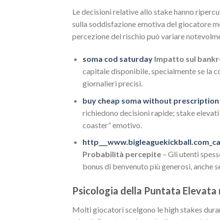
Le decisioni relative allo stake hanno ripercus
sulla soddisfazione emotiva del giocatore mo
percezione del rischio può variare notevolme
soma cod saturday
Impatto sul bankr
capitale disponibile, specialmente se la c
giornalieri precisi.
buy cheap soma without prescription
richiedono decisioni rapide; stake elevati 
coaster” emotivo.
http___www.bigleaguekickball.com_c
Probabilità percepite
– Gli utenti spes
bonus di benvenuto più generosi, anche se
Psicologia della Puntata Elevata
Molti giocatori scelgono le high stakes dura