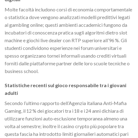
Molte facoltà includono corsi di economia comportamentale
o statistica dove vengono analizzati modelli predittivi legati
al gambling online; questi ambienti accademici fungono da
incubatori di conoscenza pratica sugli algoritmi dietro slot
machine e giochi live dealer con RTP superiore all’96 %. Gli
studenti condividono esperienze nei forum universitari e
spesso organizzano tornei informali usando crediti virtuali
forniti dalle piattaforme partner delle loro scuole tecniche o
business school.​
Statistiche recenti sul gioco responsabile tra i giovani
adulti
Secondo l’ultimo rapporto dell’Agenzia italiana Anti‑Mafia
Gaming, il 12 % dei giocatori tra i 18 e i 24 anni dichiara di
utilizzare funzioni auto‑esclusione temporanea almeno una
volta al semestre; inoltre il casino crypto più popolare tra
questa fascia ha introdotto limiti giornalieri automatici pari