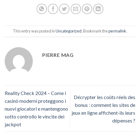
This entry was posted in
Uncategorized
. Bookmark the
permalink
.
PIERRE MAG
Reality Check 2024 – Come i
Décrypter les coûts réels des
casinò moderni proteggono i
bonus : comment les sites de
nuovi giocatori e mantengono
jeux en ligne affichent‑ils leurs
sotto controllo le vincite dei
dépenses ?
jackpot