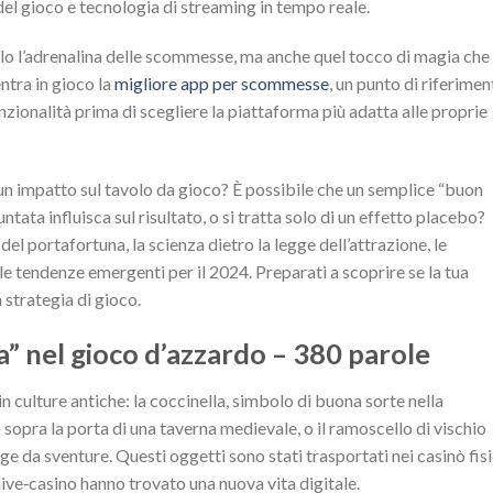
 del gioco e tecnologia di streaming in tempo reale.
olo l’adrenalina delle scommesse, ma anche quel tocco di magia che
entra in gioco la
migliore app per scommesse
, un punto di riferime
nzionalità prima di scegliere la piattaforma più adatta alle proprie
n impatto sul tavolo da gioco? È possibile che un semplice “buon
ata influisca sul risultato, o si tratta solo di un effetto placebo?
el portafortuna, la scienza dietro la legge dell’attrazione, le
e le tendenze emergenti per il 2024. Preparati a scoprire se la tua
 strategia di gioco.
na” nel gioco d’azzardo – 380 parole
in culture antiche: la coccinella, simbolo di buona sorte nella
 sopra la porta di una taverna medievale, o il ramoscello di vischio
 da sventure. Questi oggetti sono stati trasportati nei casinò fisi
live‑casino hanno trovato una nuova vita digitale.