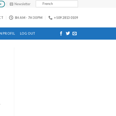
Newsletter
French
N
CT
8H AM - 7H 30 PM
+509 2813 0109
 PROFIL
LOG OUT
r