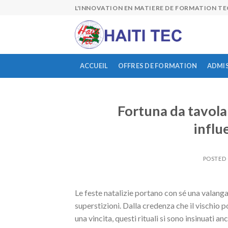
Skip
L'INNOVATION EN MATIERE DE FORMATION T
to
content
ACCUEIL
OFFRES DE FORMATION
ADMI
Fortuna da tavola
influ
POSTED
Le feste natalizie portano con sé una valanga 
superstizioni. Dalla credenza che il vischio p
una vincita, questi rituali si sono insinuati anc